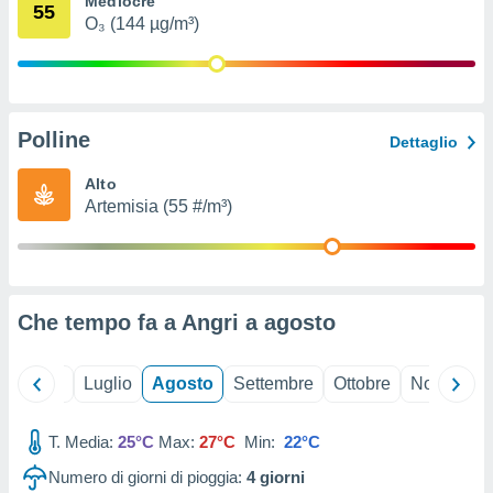
Mediocre
55
ioni
" o
O₃ (144 µg/m³)
tra
sui cookie
o sito
Polline
nostri
Dettaglio
mo il
Alto
te
Artemisia (55 #/m³)
ento dei
re
ioni su
vo e/o
Che tempo fa a Angri a
agosto
i,
 dati
er la
Giugno
Luglio
Agosto
Settembre
Ottobre
Novembre
 della
à, creare
r la
T. Media:
25°C
Max:
27°C
Min:
22°C
à
Numero di giorni di pioggia:
4
giorni
izzata,