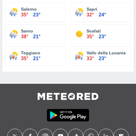
Salerno
Sapri
35°
23°
32°
24°
Sarno
Scafati
38°
21°
35°
23°
Teggiano
Vallo della Lucania
35°
21°
33°
23°