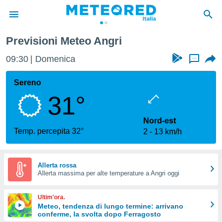
Previsioni Meteo Angri
tiva
rivacy
09:30
Domenica
...
ti di
net
Sereno
net)
31°
i
 da
nisti per
Nord-est
 che le
Temp. percepita 32°
2
13 km/h
ioni
iano di
È
Allerta rossa
 a
Allerta massima per alte temperature a Angri oggi
ito Web
do le
Ultim'ora.
opzioni:
Meteo, tendenza di lungo termine: arrivano
conferme, la svolta dopo Ferragosto
 i