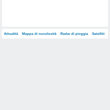
i nostri
artner
Attualità
Mappa di nuvolosità
Radar di pioggia
Satelliti