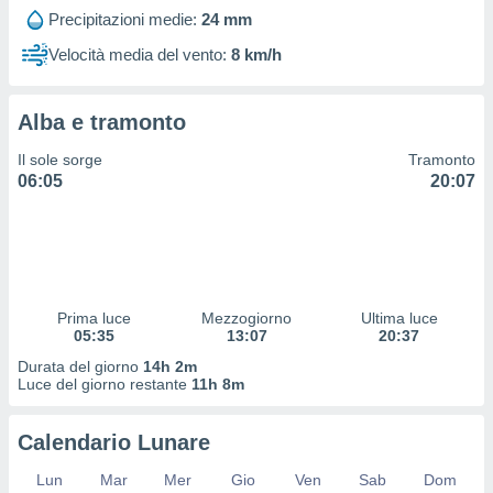
 profili
Precipitazioni medie:
24 mm
lezione
cità
Velocità media del vento:
8 km/h
izzata,
fili per
Alba e tramonto
izzazione
nuti,
Il sole sorge
Tramonto
 profili
06:05
20:07
lezione
uti
zzati,
 le
ni degli
 misurare
Prima luce
Mezzogiorno
Ultima luce
zioni dei
05:35
13:07
20:37
,
ere il
Durata del giorno
14h 2m
Luce del giorno restante
11h 8m
so
he o la
Calendario Lunare
ione di
enienti
Lun
Mar
Mer
Gio
Ven
Sab
Dom
diverse,