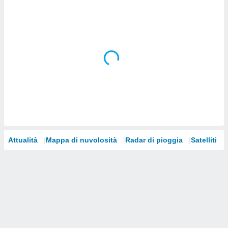
i nostri
artner
Attualità
Mappa di nuvolosità
Radar di pioggia
Satelliti