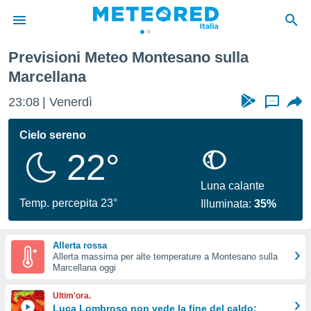
Previsioni Meteo Montesano sulla
tiva
Marcellana
rivacy
ti di
23:08
Venerdì
...
net
net)
Cielo sereno
i
 da
22°
nisti per
 che le
Luna calante
ioni
Temp. percepita 23°
iano di
Illuminata:
35%
È
 a
Allerta rossa
ito Web
Allerta massima per alte temperature a Montesano sulla
Marcellana oggi
do le
opzioni:
Ultim'ora.
Luca Lombroso non vede la fine del caldo:
 i