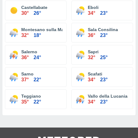
Castellabate
Eboli
30°
26°
34°
23°
Montesano sulla Marcellana
Sala Consilina
32°
18°
36°
23°
Salerno
Sapri
36°
24°
32°
25°
Sarno
Scafati
37°
22°
34°
23°
Teggiano
Vallo della Lucania
35°
22°
34°
23°