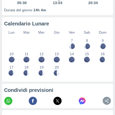
05:30
13:03
20:34
re e
e i
Durata del giorno
14h 4m
tilizzare
ati per la
Calendario Lunare
e dei
.
Lun
Mar
Mer
Gio
Ven
Sab
Dom
7
8
9
izzazione
azione
10
11
12
13
14
15
16
o la
e del
vo,
17
18
19
20
à e
i
zzati,
one delle
Condividi previsioni
ni dei
 e degli
 ricerche
ico,
di