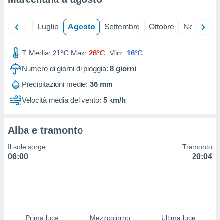
 profili
lezione
cità
Giugno
Luglio
Agosto
Settembre
Ottobre
Novembre
izzata,
fili per
T. Media:
21°C
Max:
26°C
Min:
16°C
izzazione
Numero di giorni di pioggia:
8
giorni
nuti,
 profili
Precipitazioni medie:
36 mm
lezione
uti
Velocità media del vento:
5 km/h
zzati,
 le
ni degli
Alba e tramonto
 misurare
zioni dei
Il sole sorge
Tramonto
,
06:00
20:04
ere il
so
he o la
ione di
enienti
Prima luce
Mezzogiorno
Ultima luce
diverse,