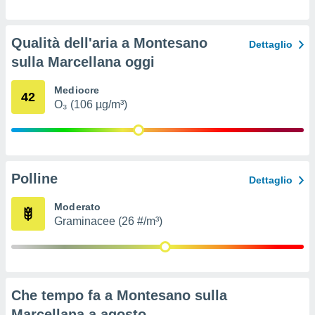
ioni
" o
tra
sui cookie
Qualità dell'aria a Montesano
Dettaglio
o sito
sulla Marcellana oggi
nostri
Mediocre
42
O₃ (106 µg/m³)
mo il
te
ento dei
re
Polline
Dettaglio
ioni su
vo e/o
Moderato
i,
Graminacee (26 #/m³)
 dati
er la
 della
à, creare
r la
Che tempo fa a Montesano sulla
à
izzata,
Marcellana a
agosto