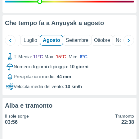
ioni
" o
tra
sui cookie
o sito
Che tempo fa a Anyuysk a
agosto
nostri
Giugno
Luglio
Agosto
Settembre
Ottobre
Novembre
mo il
T. Media:
11°C
Max:
15°C
Min:
6°C
te
ento dei
Numero di giorni di pioggia:
10
giorni
Precipitazioni medie:
44 mm
re
ioni su
Velocità media del vento:
10 km/h
vo e/o
i,
 dati
Alba e tramonto
er la
 della
Il sole sorge
Tramonto
à, creare
03:56
22:38
r la
à
izzata,