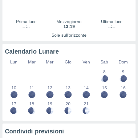
 profili
lezione
cità
izzata,
Prima luce
Mezzogiorno
Ultima luce
fili per
--:--
13:19
--:--
Sole sull'orizzonte
izzazione
nuti,
 profili
Calendario Lunare
lezione
uti
Lun
Mar
Mer
Gio
Ven
Sab
Dom
zzati,
8
9
 le
ni degli
 misurare
10
11
12
13
14
15
16
zioni dei
,
ere il
17
18
19
20
21
so
he o la
ione di
Condividi previsioni
enienti
diverse,