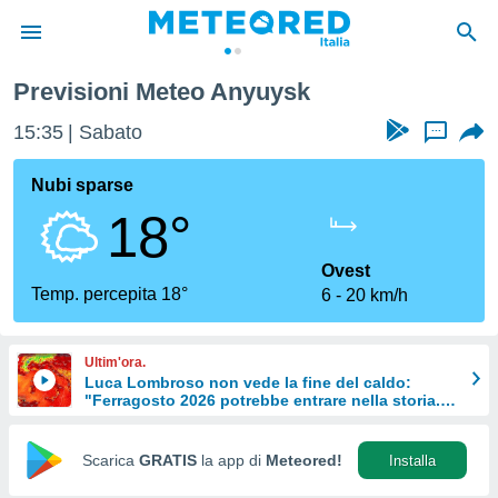
Previsioni Meteo Anyuysk
tiva
rivacy
15:35
Sabato
...
ti di
net
Nubi sparse
net)
18°
i
 da
nisti per
Ovest
 che le
Temp. percepita 18°
6
20 km/h
ioni
iano di
È
Ultim'ora.
Luca Lombroso non vede la fine del caldo:
 a
"Ferragosto 2026 potrebbe entrare nella storia.
ito Web
Ecco perché."
do le
opzioni:
Scarica
GRATIS
la app di
Meteored!
Installa
 i