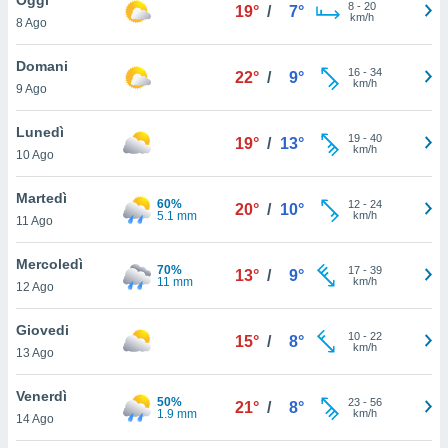
a", è
8
-
20
19°
/
7°
km/h
8 Ago
al sito
ettando
Domani
16
-
34
22°
/
9°
zione di
km/h
9 Ago
okie,
dei nostri
Lunedì
19
-
40
che ci
19°
/
13°
km/h
10 Ago
no di
 e
e il
Martedì
60%
12
-
24
20°
/
10°
amento
5.1 mm
km/h
11 Ago
 Web,
i
Mercoledì
70%
17
-
39
re un
13°
/
9°
11 mm
km/h
12 Ago
pecifico
arti la
Giovedi
à o
10
-
22
15°
/
8°
km/h
i
13 Ago
zzati
 di esso.
Venerdì
50%
23
-
56
sultare
21°
/
8°
1.9 mm
km/h
14 Ago
oni nella