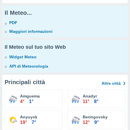
Il Meteo...
PDF
Maggiori informazioni
Il Meteo sul tuo sito Web
Widget Meteo
API di Meteorologia
Principali città
Altre città
Amguema
Anadyr
4°
1°
11°
8°
Anyuysk
Beringovsky
19°
7°
12°
9°