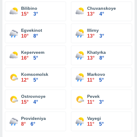
Bilibino
Chuvanskoye
15°
3°
13°
4°
Egvekinot
Illirny
10°
8°
13°
3°
Keperveem
Khatyrka
16°
5°
13°
8°
Komsomolsk
Markovo
12°
5°
11°
5°
Ostrovnoye
Pevek
15°
4°
11°
3°
Provideniya
Vayegi
8°
6°
11°
5°