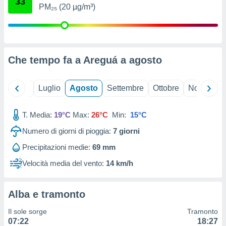
33
ioni
" o
PM₂₅ (20 µg/m³)
tra
sui cookie
o sito
Che tempo fa a Areguá a
agosto
nostri
mo il
Giugno
Luglio
Agosto
Settembre
Ottobre
Novembre
te
ento dei
T. Media:
19°C
Max:
26°C
Min:
15°C
re
Numero di giorni di pioggia:
7
giorni
ioni su
vo e/o
Precipitazioni medie:
69 mm
i,
Velocità media del vento:
14 km/h
 dati
er la
 della
à, creare
Alba e tramonto
r la
Il sole sorge
Tramonto
à
07:22
18:27
izzata,