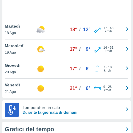
puoi
re ad
 al
ito web
Martedì
et. In
17
-
43
18°
/
12°
km/h
aso ti
18 Ago
mo che
installati
Mercoledì
14
-
31
17°
/
9°
okie
km/h
19 Ago
i per
 la
Giovedi
one nel
7
-
18
17°
/
6°
km/h
 non
20 Ago
utilizzati
er
Venerdì
9
-
28
21°
/
6°
e il
km/h
21 Ago
amento o
rare
à o
Temperature in calo
i
Durante la giornata di domani
zzati,
 potrai
are
Grafici del tempo