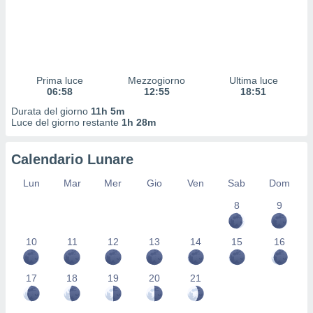
 profili
lezione
cità
izzata,
fili per
Prima luce
Mezzogiorno
Ultima luce
izzazione
06:58
12:55
18:51
nuti,
Durata del giorno
11h 5m
 profili
Luce del giorno restante
1h 28m
lezione
uti
zzati,
Calendario Lunare
 le
ni degli
Lun
Mar
Mer
Gio
Ven
Sab
Dom
 misurare
8
9
zioni dei
,
ere il
10
11
12
13
14
15
16
so
he o la
17
18
19
20
21
ione di
enienti
diverse,