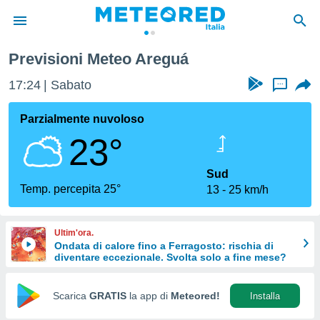
Previsioni Meteo Areguá
tiva
rivacy
17:24
Sabato
...
ti di
net
Parzialmente nuvoloso
net)
23°
i
 da
nisti per
Sud
 che le
Temp. percepita 25°
13
25 km/h
ioni
iano di
È
Ultim'ora.
Ondata di calore fino a Ferragosto: rischia di
 a
diventare eccezionale. Svolta solo a fine mese?
ito Web
do le
opzioni:
Scarica
GRATIS
la app di
Meteored!
Installa
 i