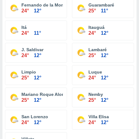
Fernando de la Mora
Guarambaré
24°
12°
25°
11°
Itá
Itauguá
24°
11°
24°
12°
J. Saldivar
Lambaré
24°
12°
25°
12°
Limpio
Luque
25°
12°
24°
12°
Mariano Roque Alonso
Nemby
25°
12°
25°
12°
San Lorenzo
Villa Elisa
24°
12°
24°
12°