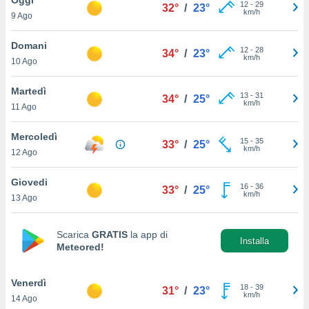
a", è
12
-
29
32°
/
23°
km/h
9 Ago
al sito
ettando
Domani
12
-
28
34°
/
23°
zione di
km/h
10 Ago
okie,
dei nostri
Martedì
13
-
31
che ci
34°
/
25°
km/h
11 Ago
no di
 e
e il
Mercoledì
15
-
35
33°
/
25°
amento
km/h
12 Ago
 Web,
i
Giovedi
16
-
36
re un
33°
/
25°
km/h
13 Ago
pecifico
arti la
à o
Scarica
GRATIS
la app di
i
Installa
Meteored!
zzati
 di esso.
sultare
Venerdì
18
-
39
31°
/
23°
km/h
14 Ago
oni nella