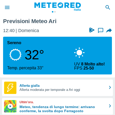
Previsioni Meteo Ari
tiva
rivacy
12:40
Domenica
...
ti di
net
Sereno
net)
32°
i
 da
nisti per
UV
8 Molto alto!
 che le
Temp. percepita 33°
FPS
25-50
ioni
iano di
È
Allerta gialla
 a
Allerta moderata per temporale a Ari oggi
ito Web
do le
Ultim'ora.
opzioni:
Meteo, tendenza di lungo termine: arrivano
conferme, la svolta dopo Ferragosto
 i