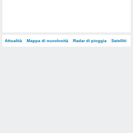
i nostri
artner
Attualità
Mappa di nuvolosità
Radar di pioggia
Satelliti