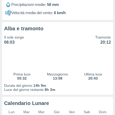
 profili
Precipitazioni medie:
58 mm
lezione
cità
Velocità media del vento:
6 km/h
izzata,
fili per
Alba e tramonto
izzazione
nuti,
Il sole sorge
Tramonto
 profili
06:03
20:12
lezione
uti
zzati,
 le
ni degli
 misurare
Prima luce
Mezzogiorno
Ultima luce
zioni dei
05:32
13:08
20:43
,
ere il
Durata del giorno
14h 9m
Luce del giorno restante
8h 3m
so
he o la
Calendario Lunare
ione di
enienti
Lun
Mar
Mer
Gio
Ven
Sab
Dom
diverse,