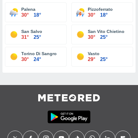
Palena
Pizzoferrato
30°
18°
30°
18°
San Salvo
San Vito Chietino
31°
25°
30°
25°
Torino Di Sangro
Vasto
30°
24°
29°
25°