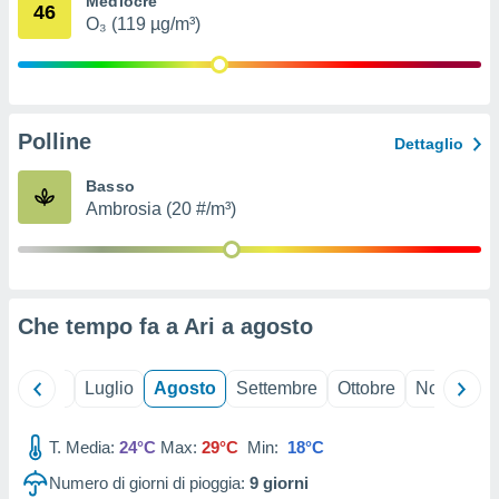
Mediocre
46
ioni
" o
O₃ (119 µg/m³)
tra
sui cookie
o sito
Polline
nostri
Dettaglio
mo il
Basso
te
Ambrosia (20 #/m³)
ento dei
re
ioni su
vo e/o
Che tempo fa a Ari a
agosto
i,
 dati
er la
Giugno
Luglio
Agosto
Settembre
Ottobre
Novembre
 della
à, creare
r la
T. Media:
24°C
Max:
29°C
Min:
18°C
à
Numero di giorni di pioggia:
9
giorni
izzata,