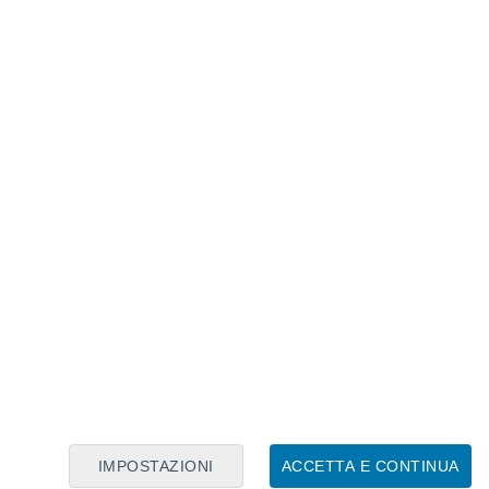
Calendario Lunare
Lun
Mar
Mer
Gio
Ven
Sab
Dom
8
9
10
11
12
13
14
15
16
17
18
19
20
21
IMPOSTAZIONI
ACCETTA E CONTINUA