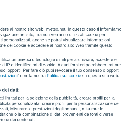
Allerta gialla
Allerta moderata per temporale a
San Salvo oggi
 alto!
edere al nostro sito web ilmeteo.net. In questo caso ti informiamo
avigazione nel sito, ma non verranno utilizzati cookie per
i personalizzati, anche se potrai visualizzare informazioni
azione dei cookie e accedere al nostro sito Web tramite questo
tificatori univoci o tecnologie simili per archiviare, accedere e
e?
zzi IP e identificatori di cookie. Alcuni fornitori potrebbero trattare
 puoi opporti. Per fare ciò puoi revocare il tuo consenso o opporti
di pioggia
Satelliti
Modelli
ostazioni
" o nella nostra
Politica sui cookie
su questo sito web.
 dei dati:
Martedì
Mercoledì
Giovedi
Venerdì
 limitati per la selezione della pubblicità, creare profili per la
bblicità personalizzata, creare profili per la personalizzazione dei
11 Ago
12 Ago
13 Ago
14 Ago
izzati, Misurare le prestazioni degli annunci, misurare le
istiche o la combinazione di dati provenienti da fonti diverse,
ezione dei contenuti.