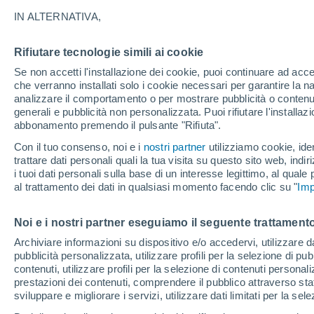
32°
IN ALTERNATIVA,
Rifiutare tecnologie simili ai cookie
UV
8 Molto
Se non accetti l'installazione dei cookie, puoi continuare ad acc
Temp. percepita 36°
FPS
25-50
che verranno installati solo i cookie necessari per garantire la n
analizzare il comportamento o per mostrare pubblicità o contenut
generali e pubblicità non personalizzata. Puoi rifiutare l'install
abbonamento premendo il pulsante "Rifiuta".
Ultim'ora.
Ondata di calore fino a Ferragosto: rischia di
Con il tuo consenso, noi e i
nostri partner
utilizziamo cookie, iden
diventare eccezionale. Svolta solo a fine mes
trattare dati personali quali la tua visita su questo sito web, indiri
i tuoi dati personali sulla base di un interesse legittimo, al quale
Il Meteo 1 - 7
Attualità
Mappa di nuvolosità
Radar 
al trattamento dei dati in qualsiasi momento facendo clic su "
Imp
Noi e i nostri partner eseguiamo il seguente trattamento
Domani
Lunedì
Oggi
Archiviare informazioni su dispositivo e/o accedervi, utilizzare dati
pubblicità personalizzata, utilizzare profili per la selezione di pu
9 Ago
10 Ago
8 Ago
contenuti, utilizzare profili per la selezione di contenuti personal
prestazioni dei contenuti, comprendere il pubblico attraverso stat
sviluppare e migliorare i servizi, utilizzare dati limitati per la sel