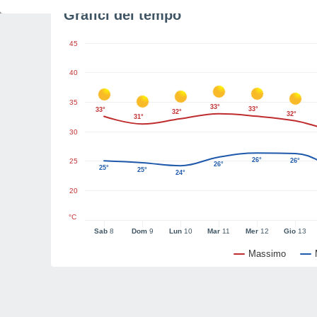
Grafici del tempo
45
40
35
33°
33°
33°
32°
32°
31°
30
26°
25
26°
26°
25°
25°
24°
20
°C
Sab
8
Dom
9
Lun
10
Mar
11
Mer
12
Gio
13
Massimo