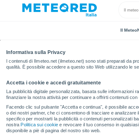
Il Meteo
Informativa sulla Privacy
I contenuti di Ilmeteo.net (ilmeteo.net) sono stati preparati da pro
qualità. È possibile accedere a questo sito Web utilizzando le se
Accetta i cookie e accedi gratuitamente
Home
Provincia di Chieti
San Salvo
La pubblicità digitale personalizzata, basata sulle informazioni ra
finanziare la nostra attività per continuare a offrirti contenuti co
Previsioni Meteo San S
Facendo clic sul pulsante "Accetta e continua", è possibile accede
o dei nostri partner, che ci consentono di tracciare e analizzare
13:20
Sabato
specifico per mostrarti la pubblicità o contenuti personalizzati b
nostra
Politica sui cookie
e revocare il tuo consenso in qualsia
disponibile a piè di pagina del nostro sito web.
Sereno