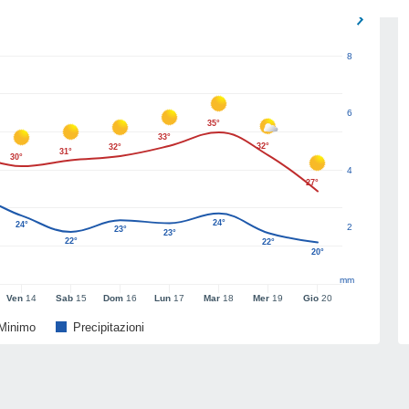
8
6
35°
33°
32°
32°
31°
30°
4
27°
24°
24°
2
23°
23°
22°
22°
20°
mm
Ven
14
Sab
15
Dom
16
Lun
17
Mar
18
Mer
19
Gio
20
Minimo
Precipitazioni