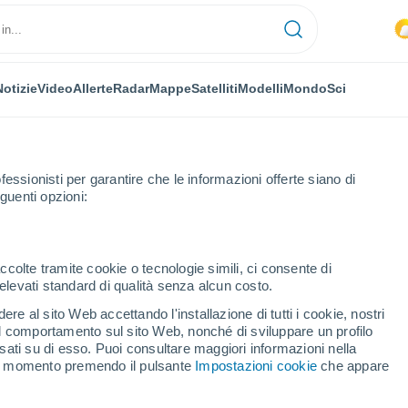
Notizie
Video
Allerte
Radar
Mappe
Satelliti
Modelli
Mondo
Sci
fessionisti per garantire che le informazioni offerte siano di
guenti opzioni:
ccolte tramite cookie o tecnologie simili, ci consente di
n elevati standard di qualità senza alcun costo.
alvo
re al sito Web accettando l'installazione di tutti i cookie, nostri
 il comportamento sul sito Web, nonché di sviluppare un profilo
...
asati su di esso. Puoi consultare maggiori informazioni nella
si momento premendo il pulsante
Impostazioni cookie
che appare
Per ora
Caldo umido afoso nelle
prossime ore