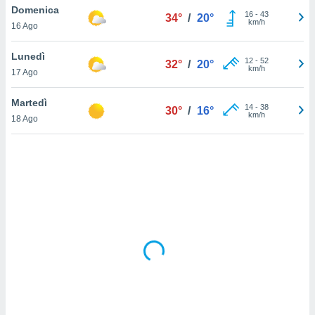
Domenica
16
-
43
34°
/
20°
km/h
sui cookie
16 Ago
e il tuo
 in
Lunedì
12
-
52
32°
/
20°
km/h
17 Ago
o
 il
Martedì
14
-
38
30°
/
16°
km/h
azioni
18 Ago
kie
re
le a piè
 del
to web.
ATIVA,
e
gie
i cookie
ccetti
zione dei