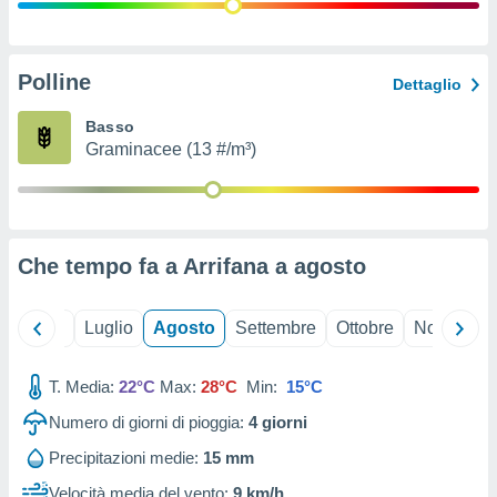
ioni
" o
tra
sui cookie
o sito
Polline
Dettaglio
Basso
nostri
Graminacee (13 #/m³)
mo il
te
ento dei
Che tempo fa a Arrifana a
agosto
re
ioni su
vo e/o
Giugno
Luglio
Agosto
Settembre
Ottobre
Novembre
i,
 dati
er la
T. Media:
22°C
Max:
28°C
Min:
15°C
 della
Numero di giorni di pioggia:
4
giorni
à, creare
r la
Precipitazioni medie:
15 mm
à
izzata,
Velocità media del vento:
9 km/h