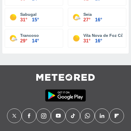
Sabugal
Seia
31°
15°
27°
16°
Trancoso
Vila Nova de Foz Côa
29°
14°
31°
16°