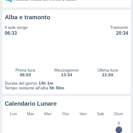
 profili
lezione
cità
Alba e tramonto
izzata,
fili per
Il sole sorge
Tramonto
06:33
20:34
izzazione
nuti,
 profili
lezione
uti
zzati,
Prima luce
Mezzogiorno
Ultima luce
 le
06:03
13:34
21:04
ni degli
 misurare
Durata del giorno
14h 1m
zioni dei
Tempo restante all'alba
5h 50m
,
ere il
Calendario Lunare
so
Lun
Mar
Mer
Gio
Ven
Sab
Dom
he o la
ione di
9
enienti
diverse,