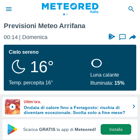
Previsioni Meteo Arrifana
tiva
rivacy
00:14
Domenica
...
ti di
net
Cielo sereno
net)
16°
i
 da
nisti per
Luna calante
 che le
Temp. percepita 16°
Illuminata:
15%
ioni
iano di
È
Ultim'ora.
Ondata di calore fino a Ferragosto: rischia di
 a
diventare eccezionale. Svolta solo a fine mese?
ito Web
do le
opzioni:
Scarica
GRATIS
la app di
Meteored!
Installa
 i