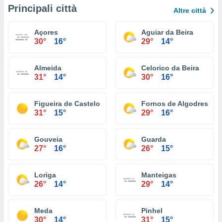
Principali città
Altre città
Açores
Aguiar da Beira
30°
16°
29°
14°
Almeida
Celorico da Beira
31°
14°
30°
16°
Figueira de Castelo Rodrigo
Fornos de Algodres
31°
15°
29°
16°
Gouveia
Guarda
27°
16°
26°
15°
Loriga
Manteigas
26°
14°
29°
14°
Meda
Pinhel
30°
14°
31°
15°