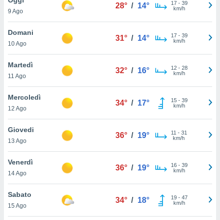
a", è
17
-
39
28°
/
14°
km/h
9 Ago
al sito
ettando
Domani
17
-
39
31°
/
14°
zione di
km/h
10 Ago
okie,
dei nostri
Martedì
12
-
28
che ci
32°
/
16°
km/h
11 Ago
no di
 e
e il
Mercoledì
15
-
39
34°
/
17°
amento
km/h
12 Ago
 Web,
i
Giovedi
11
-
31
re un
36°
/
19°
km/h
13 Ago
pecifico
arti la
Venerdì
à o
16
-
39
36°
/
19°
km/h
i
14 Ago
zzati
 di esso.
Sabato
19
-
47
sultare
34°
/
18°
km/h
15 Ago
oni nella