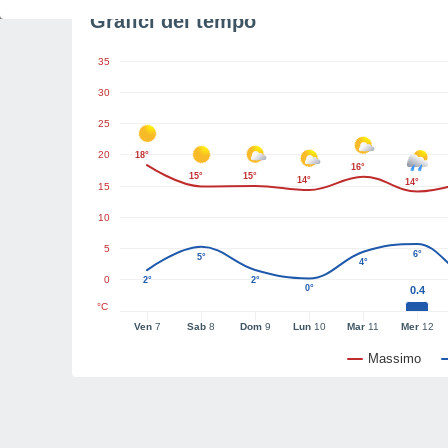
Grafici del tempo
35
30
25
20
18°
16°
15°
15°
14°
14°
15
10
5
6°
5°
4°
0
2°
2°
0°
0.4
°C
Ven
7
Sab
8
Dom
9
Lun
10
Mar
11
Mer
12
Massimo