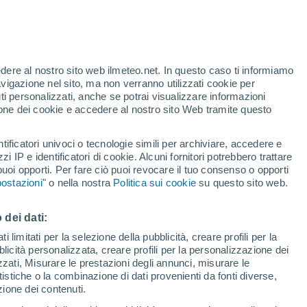
edere al nostro sito web ilmeteo.net. In questo caso ti informiamo
/h
avigazione nel sito, ma non verranno utilizzati cookie per
i personalizzati, anche se potrai visualizzare informazioni
azione dei cookie e accedere al nostro sito Web tramite questo
tificatori univoci o tecnologie simili per archiviare, accedere e
.
zzi IP e identificatori di cookie. Alcuni fornitori potrebbero trattare
 puoi opporti. Per fare ciò puoi revocare il tuo consenso o opporti
di pioggia
Satelliti
Modelli
ostazioni
" o nella nostra
Politica sui cookie
su questo sito web.
 dei dati:
Lunedì
Martedì
Mercoledì
Giovedi
 limitati per la selezione della pubblicità, creare profili per la
bblicità personalizzata, creare profili per la personalizzazione dei
17 Ago
18 Ago
19 Ago
20 Ago
izzati, Misurare le prestazioni degli annunci, misurare le
istiche o la combinazione di dati provenienti da fonti diverse,
ezione dei contenuti.