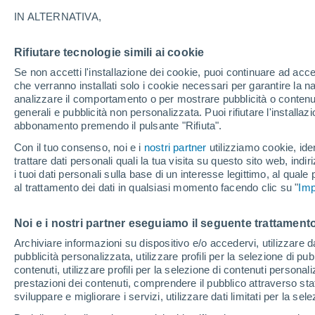
17°
IN ALTERNATIVA,
Rifiutare tecnologie simili ai cookie
Nord-est
Se non accetti l'installazione dei cookie, puoi continuare ad acc
Temp. percepita 17°
21
-
38 km
che verranno installati solo i cookie necessari per garantire la n
analizzare il comportamento o per mostrare pubblicità o contenut
generali e pubblicità non personalizzata. Puoi rifiutare l'install
abbonamento premendo il pulsante "Rifiuta".
Ultim'ora.
Luca Lombroso non vede la fine del caldo:
Con il tuo consenso, noi e i
nostri partner
utilizziamo cookie, iden
"Ferragosto 2026 potrebbe entrare nella storia
trattare dati personali quali la tua visita su questo sito web, indiri
Ecco perché."
i tuoi dati personali sulla base di un interesse legittimo, al quale
Il Meteo 1 - 7
Attualità
Mappa di nuvolosità
Radar 
al trattamento dei dati in qualsiasi momento facendo clic su "
Imp
Noi e i nostri partner eseguiamo il seguente trattamento
Sabato
Domenica
Venerdì
Archiviare informazioni su dispositivo e/o accedervi, utilizzare dati
pubblicità personalizzata, utilizzare profili per la selezione di pu
15 Ago
16 Ago
14 Ago
contenuti, utilizzare profili per la selezione di contenuti personal
prestazioni dei contenuti, comprendere il pubblico attraverso stat
sviluppare e migliorare i servizi, utilizzare dati limitati per la sel