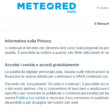
Il Meteo
Informativa sulla Privacy
I contenuti di Ilmeteo.net (ilmeteo.net) sono stati preparati da pro
qualità. È possibile accedere a questo sito Web utilizzando le se
Accetta i cookie e accedi gratuitamente
Home
Argentina
Provincia di Mendoza
Arroyito
La pubblicità digitale personalizzata, basata sulle informazioni ra
finanziare la nostra attività per continuare a offrirti contenuti co
Previsioni Meteo Arroyit
Facendo clic sul pulsante "Accetta e continua", è possibile accede
o dei nostri partner, che ci consentono di tracciare e analizzare
17:36
Venerdì
specifico per mostrarti la pubblicità o contenuti personalizzati b
nostra
Politica sui cookie
e revocare il tuo consenso in qualsia
disponibile a piè di pagina del nostro sito web.
Nubi sparse