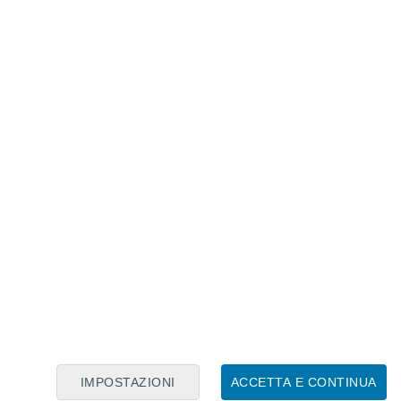
Calendario Lunare
Lun
Mar
Mer
Gio
Ven
Sab
Dom
7
8
9
10
11
12
13
14
15
16
17
18
19
20
IMPOSTAZIONI
ACCETTA E CONTINUA