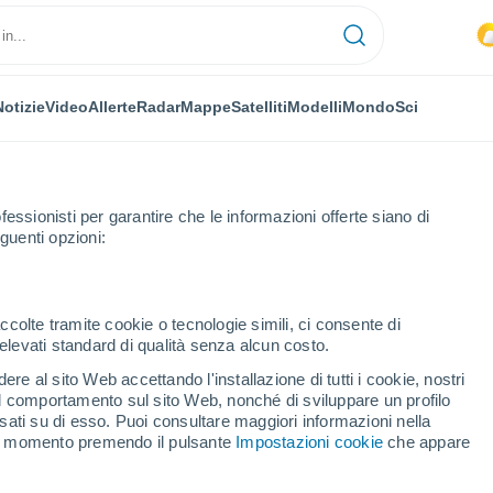
Notizie
Video
Allerte
Radar
Mappe
Satelliti
Modelli
Mondo
Sci
fessionisti per garantire che le informazioni offerte siano di
guenti opzioni:
Prossima Settimana
ccolte tramite cookie o tecnologie simili, ci consente di
n elevati standard di qualità senza alcun costo.
o fra 8 - 14 giorni
re al sito Web accettando l'installazione di tutti i cookie, nostri
 il comportamento sul sito Web, nonché di sviluppare un profilo
...
asati su di esso. Puoi consultare maggiori informazioni nella
si momento premendo il pulsante
Impostazioni cookie
che appare
Per ora
Intervalli nuvolosi nelle prossime
ore