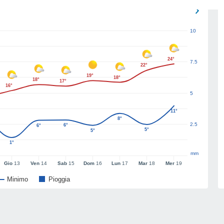
10
24°
7.5
22°
19°
18°
18°
17°
16°
5
11°
8°
2.5
6°
6°
5°
5°
1°
mm
Gio
13
Ven
14
Sab
15
Dom
16
Lun
17
Mar
18
Mer
19
Minimo
Pioggia