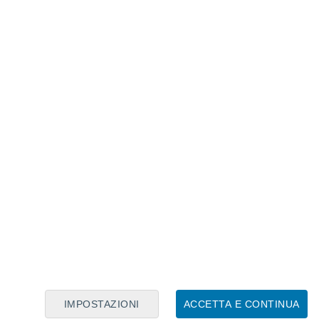
Calendario Lunare
Lun
Mar
Mer
Gio
Ven
Sab
Dom
9
10
11
12
13
14
15
16
17
18
19
20
21
22
IMPOSTAZIONI
ACCETTA E CONTINUA