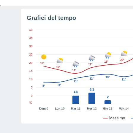
Grafici del tempo
40
35
30
25
20°
19°
20
18°
17°
16°
14°
15
13°
12°
10
11°
11°
8°
8°
5
6.1
4.6
0
2
°C
Dom
9
Lun
10
Mar
11
Mer
12
Gio
13
Ven
14
Massimo