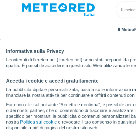
Il Meteo
Informativa sulla Privacy
I contenuti di Ilmeteo.net (ilmeteo.net) sono stati preparati da pro
qualità. È possibile accedere a questo sito Web utilizzando le se
Accetta i cookie e accedi gratuitamente
Home
Argentina
Provincia di Corrientes
Arroyo
La pubblicità digitale personalizzata, basata sulle informazioni ra
finanziare la nostra attività per continuare a offrirti contenuti co
Previsioni Meteo Arroy
Facendo clic sul pulsante "Accetta e continua", è possibile accede
giorni
o dei nostri partner, che ci consentono di tracciare e analizzare
specifico per mostrarti la pubblicità o contenuti personalizzati b
nostra
Politica sui cookie
04:12
Domenica
e revocare il tuo consenso in qualsia
disponibile a piè di pagina del nostro sito web.