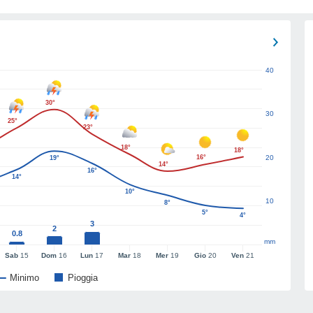
40
30°
30
25°
23°
18°
18°
16°
20
19°
14°
16°
14°
10°
10
8°
5°
4°
3
2
0.8
mm
Sab
15
Dom
16
Lun
17
Mar
18
Mer
19
Gio
20
Ven
21
Minimo
Pioggia