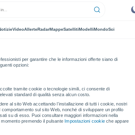
Notizie
Video
Allerte
Radar
Mappe
Satelliti
Modelli
Mondo
Sci
fessionisti per garantire che le informazioni offerte siano di
guenti opzioni:
 Balmaceda
Prossima Settimana
ccolte tramite cookie o tecnologie simili, ci consente di
n elevati standard di qualità senza alcun costo.
o Balmaceda fra 8 - 14
re al sito Web accettando l'installazione di tutti i cookie, nostri
 il comportamento sul sito Web, nonché di sviluppare un profilo
asati su di esso. Puoi consultare maggiori informazioni nella
si momento premendo il pulsante
Impostazioni cookie
che appare
...
Per ora