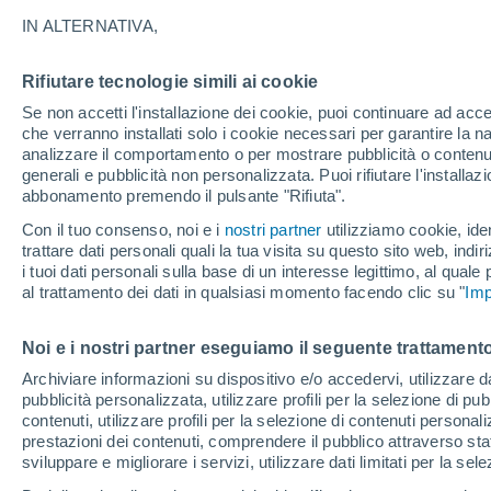
IN ALTERNATIVA,
Cielo sereno
10°
Rifiutare tecnologie simili ai cookie
Se non accetti l'installazione dei cookie, puoi continuare ad acc
Luna calan
che verranno installati solo i cookie necessari per garantire la n
analizzare il comportamento o per mostrare pubblicità o contenut
Illuminata:
Temp. percepita 8°
generali e pubblicità non personalizzata. Puoi rifiutare l'install
abbonamento premendo il pulsante "Rifiuta".
Con il tuo consenso, noi e i
nostri partner
utilizziamo cookie, iden
Ultim'ora.
trattare dati personali quali la tua visita su questo sito web, indiri
Meteo, tendenza di lungo termine: arrivano
i tuoi dati personali sulla base di un interesse legittimo, al quale
conferme, la svolta dopo Ferragosto
al trattamento dei dati in qualsiasi momento facendo clic su "
Imp
Il Meteo 1 - 7
Attualità
Mappa di nuvolosità
Radar 
Noi e i nostri partner eseguiamo il seguente trattamento
Archiviare informazioni su dispositivo e/o accedervi, utilizzare dati
pubblicità personalizzata, utilizzare profili per la selezione di pu
Lunedì
Martedì
M
Domenica
contenuti, utilizzare profili per la selezione di contenuti personal
17 Ago
18 Ago
16 Ago
prestazioni dei contenuti, comprendere il pubblico attraverso stat
sviluppare e migliorare i servizi, utilizzare dati limitati per la sel