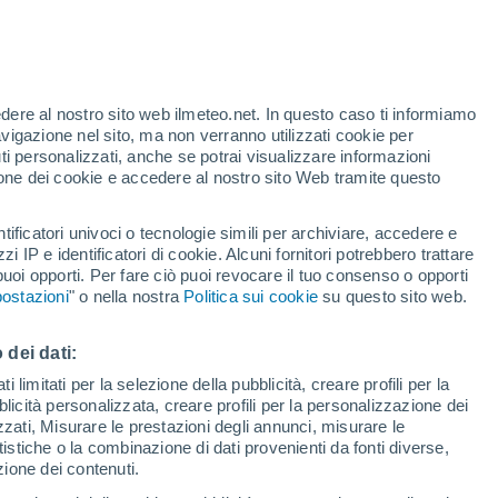
Intervalli nuvolosi nelle prossime
ore
edere al nostro sito web ilmeteo.net. In questo caso ti informiamo
te
avigazione nel sito, ma non verranno utilizzati cookie per
i personalizzati, anche se potrai visualizzare informazioni
13%
azione dei cookie e accedere al nostro sito Web tramite questo
tificatori univoci o tecnologie simili per archiviare, accedere e
zzi IP e identificatori di cookie. Alcuni fornitori potrebbero trattare
 puoi opporti. Per fare ciò puoi revocare il tuo consenso o opporti
ostazioni
" o nella nostra
Politica sui cookie
su questo sito web.
di pioggia
Satelliti
Modelli
 dei dati:
 limitati per la selezione della pubblicità, creare profili per la
bblicità personalizzata, creare profili per la personalizzazione dei
ercoledì
Giovedi
Venerdì
Sabato
izzati, Misurare le prestazioni degli annunci, misurare le
19 Ago
20 Ago
21 Ago
22 Ago
istiche o la combinazione di dati provenienti da fonti diverse,
ezione dei contenuti.