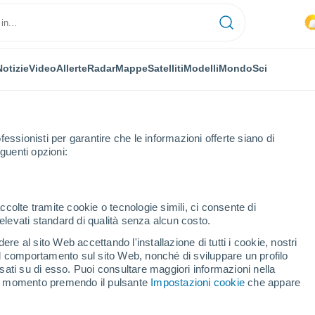
Notizie
Video
Allerte
Radar
Mappe
Satelliti
Modelli
Mondo
Sci
fessionisti per garantire che le informazioni offerte siano di
guenti opzioni:
ta
ccolte tramite cookie o tecnologie simili, ci consente di
n elevati standard di qualità senza alcun costo.
reta
re al sito Web accettando l'installazione di tutti i cookie, nostri
 il comportamento sul sito Web, nonché di sviluppare un profilo
...
asati su di esso. Puoi consultare maggiori informazioni nella
si momento premendo il pulsante
Impostazioni cookie
che appare
Per ora
Cielo nuvoloso nelle prossime
ore