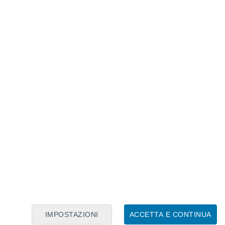
Calendario Lunare
Lun
Mar
Mer
Gio
Ven
Sab
Dom
7
8
9
10
11
12
13
14
15
16
17
18
19
20
IMPOSTAZIONI
ACCETTA E CONTINUA