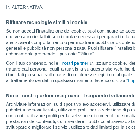
8°
IN ALTERNATIVA,
Rifiutare tecnologie simili ai cookie
Sud-oves
Se non accetti l'installazione dei cookie, puoi continuare ad acc
Temp. percepita 6°
10
-
21 km
che verranno installati solo i cookie necessari per garantire la n
analizzare il comportamento o per mostrare pubblicità o contenut
generali e pubblicità non personalizzata. Puoi rifiutare l'install
abbonamento premendo il pulsante "Rifiuta".
Ultim'ora.
L’estate non cambia rotta: caldo fino a metà
Con il tuo consenso, noi e i
nostri partner
utilizziamo cookie, iden
agosto, svolta possibile solo a fine mese
trattare dati personali quali la tua visita su questo sito web, indiri
i tuoi dati personali sulla base di un interesse legittimo, al quale
Il Meteo 1 - 7
Attualità
Mappa di nuvolosità
Radar 
al trattamento dei dati in qualsiasi momento facendo clic su "
Imp
Noi e i nostri partner eseguiamo il seguente trattamento
Domani
Domenica
Oggi
Archiviare informazioni su dispositivo e/o accedervi, utilizzare dati
pubblicità personalizzata, utilizzare profili per la selezione di pu
8 Ago
9 Ago
7 Ago
contenuti, utilizzare profili per la selezione di contenuti personal
prestazioni dei contenuti, comprendere il pubblico attraverso stat
sviluppare e migliorare i servizi, utilizzare dati limitati per la sel