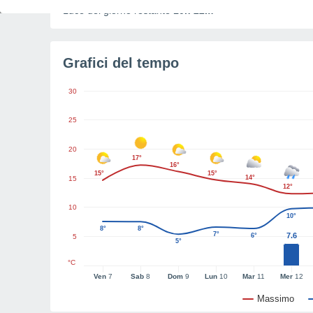
Luce del giorno restante
10h 22m
Grafici del tempo
30
25
20
17°
16°
15°
15°
14°
15
12°
10
10°
8°
8°
7°
7.6
6°
5
5°
°C
Ven
7
Sab
8
Dom
9
Lun
10
Mar
11
Mer
12
Massimo