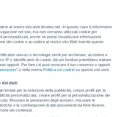
t
edere al nostro sito web ilmeteo.net. In questo caso ti informiamo
/h
avigazione nel sito, ma non verranno utilizzati cookie per
i personalizzati, anche se potrai visualizzare informazioni
azione dei cookie e accedere al nostro sito Web tramite questo
tificatori univoci o tecnologie simili per archiviare, accedere e
zzi IP e identificatori di cookie. Alcuni fornitori potrebbero trattare
 puoi opporti. Per fare ciò puoi revocare il tuo consenso o opporti
di pioggia
Satelliti
Modelli
ostazioni
" o nella nostra
Politica sui cookie
su questo sito web.
 dei dati:
Lunedì
Martedì
Mercoledì
Giovedi
 limitati per la selezione della pubblicità, creare profili per la
bblicità personalizzata, creare profili per la personalizzazione dei
10 Ago
11 Ago
12 Ago
13 Ago
izzati, Misurare le prestazioni degli annunci, misurare le
istiche o la combinazione di dati provenienti da fonti diverse,
ezione dei contenuti.
90%
80%