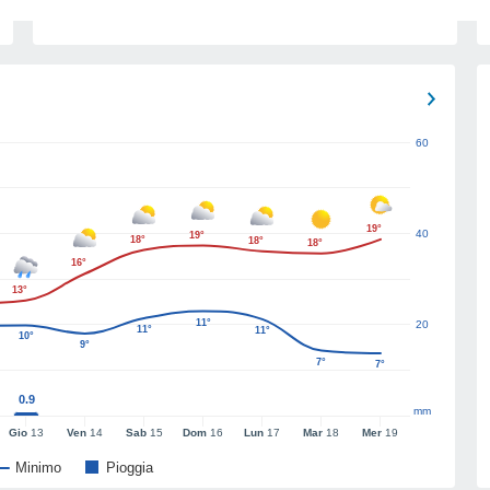
60
19°
40
19°
18°
18°
18°
16°
13°
11°
20
11°
11°
10°
9°
7°
7°
0.9
mm
Gio
13
Ven
14
Sab
15
Dom
16
Lun
17
Mar
18
Mer
19
Minimo
Pioggia