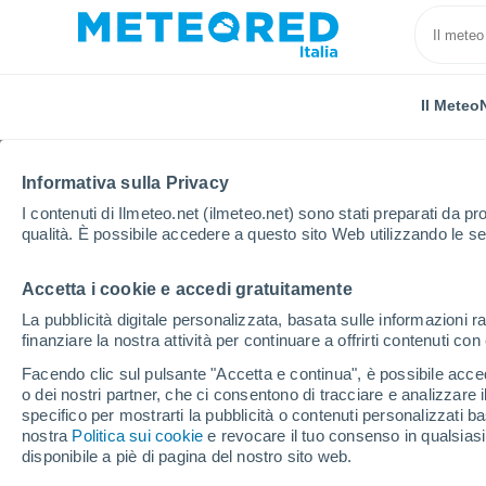
Il Meteo
Informativa sulla Privacy
I contenuti di Ilmeteo.net (ilmeteo.net) sono stati preparati da pro
qualità. È possibile accedere a questo sito Web utilizzando le se
Accetta i cookie e accedi gratuitamente
Home
Argentina
Provincia di Corrientes
Mocore
La pubblicità digitale personalizzata, basata sulle informazioni ra
finanziare la nostra attività per continuare a offrirti contenuti co
Previsioni Meteo Moco
Facendo clic sul pulsante "Accetta e continua", è possibile accede
o dei nostri partner, che ci consentono di tracciare e analizzare
08:24
Venerdì
specifico per mostrarti la pubblicità o contenuti personalizzati b
nostra
Politica sui cookie
e revocare il tuo consenso in qualsia
disponibile a piè di pagina del nostro sito web.
Sereno