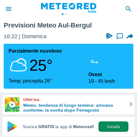
Previsioni Meteo Aul-Bergul
tiva
rivacy
16:22
Domenica
...
ti di
net
Parzialmente nuvoloso
net)
25°
i
 da
nisti per
Ovest
 che le
Temp. percepita 26°
19
45 km/h
ioni
iano di
È
Ultim'ora.
Meteo, tendenza di lungo termine: arrivano
 a
conferme, la svolta dopo Ferragosto
ito Web
do le
opzioni:
Scarica
GRATIS
la app di
Meteored!
Installa
 i