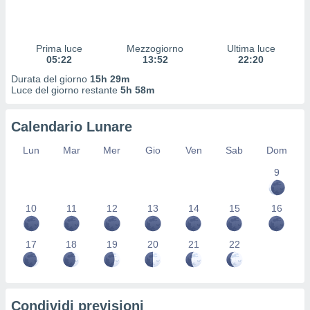
 profili
lezione
cità
izzata,
Prima luce
Mezzogiorno
Ultima luce
fili per
05:22
13:52
22:20
Durata del giorno
15h 29m
izzazione
Luce del giorno restante
5h 58m
nuti,
 profili
Calendario Lunare
lezione
uti
Lun
Mar
Mer
Gio
Ven
Sab
Dom
zzati,
 le
9
ni degli
 misurare
zioni dei
10
11
12
13
14
15
16
,
ere il
17
18
19
20
21
22
so
he o la
ione di
enienti
Condividi previsioni
diverse,