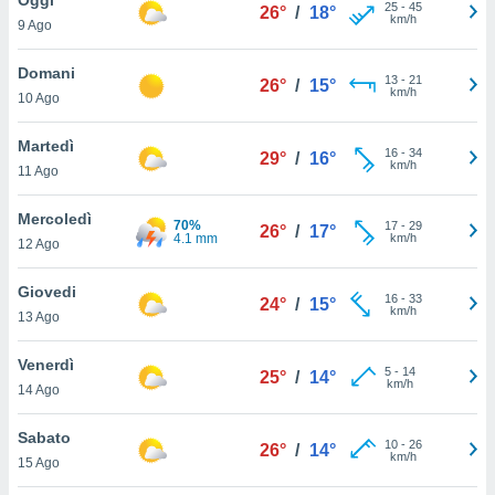
a", è
25
-
45
26°
/
18°
km/h
9 Ago
al sito
ettando
Domani
13
-
21
26°
/
15°
zione di
km/h
10 Ago
okie,
dei nostri
Martedì
16
-
34
che ci
29°
/
16°
km/h
11 Ago
no di
 e
e il
Mercoledì
70%
17
-
29
26°
/
17°
amento
4.1 mm
km/h
12 Ago
 Web,
i
Giovedi
16
-
33
re un
24°
/
15°
km/h
13 Ago
pecifico
arti la
Venerdì
à o
5
-
14
25°
/
14°
km/h
i
14 Ago
zzati
 di esso.
Sabato
10
-
26
sultare
26°
/
14°
km/h
15 Ago
oni nella