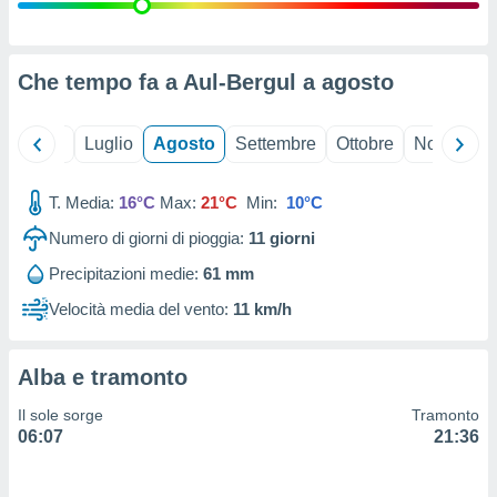
ioni
" o
tra
sui cookie
o sito
Che tempo fa a Aul-Bergul a
agosto
nostri
Giugno
Luglio
Agosto
Settembre
Ottobre
Novembre
mo il
T. Media:
16°C
Max:
21°C
Min:
10°C
te
ento dei
Numero di giorni di pioggia:
11
giorni
Precipitazioni medie:
61 mm
re
ioni su
Velocità media del vento:
11 km/h
vo e/o
i,
 dati
Alba e tramonto
er la
 della
Il sole sorge
Tramonto
à, creare
06:07
21:36
r la
à
izzata,