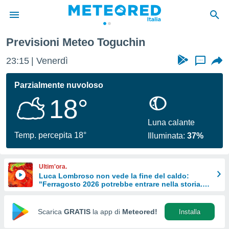
Previsioni Meteo Toguchin
tiva
rivacy
23:15
Venerdì
...
ti di
net
Parzialmente nuvoloso
net)
18°
i
 da
nisti per
Luna calante
 che le
Temp. percepita 18°
Illuminata:
37%
ioni
iano di
È
Ultim'ora.
Luca Lombroso non vede la fine del caldo:
 a
"Ferragosto 2026 potrebbe entrare nella storia.
ito Web
Ecco perché."
do le
opzioni:
Scarica
GRATIS
la app di
Meteored!
Installa
 i