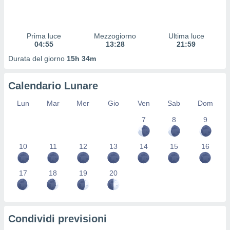
 profili
lezione
cità
izzata,
Prima luce
Mezzogiorno
Ultima luce
fili per
04:55
13:28
21:59
Durata del giorno
15h 34m
izzazione
nuti,
 profili
Calendario Lunare
lezione
uti
Lun
Mar
Mer
Gio
Ven
Sab
Dom
zzati,
7
8
9
 le
ni degli
 misurare
10
11
12
13
14
15
16
zioni dei
,
ere il
17
18
19
20
so
he o la
ione di
Condividi previsioni
enienti
diverse,