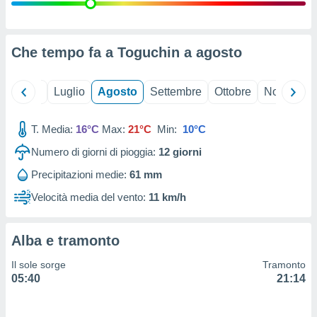
ioni
" o
tra
sui cookie
o sito
Che tempo fa a Toguchin a
agosto
nostri
Giugno
Luglio
Agosto
Settembre
Ottobre
Novembre
mo il
T. Media:
16°C
Max:
21°C
Min:
10°C
te
ento dei
Numero di giorni di pioggia:
12
giorni
Precipitazioni medie:
61 mm
re
ioni su
Velocità media del vento:
11 km/h
vo e/o
i,
 dati
Alba e tramonto
er la
 della
Il sole sorge
Tramonto
à, creare
05:40
21:14
r la
à
izzata,