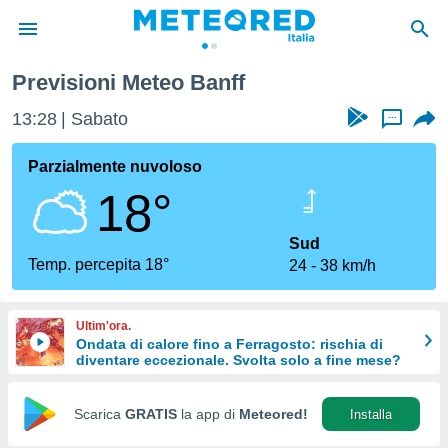
Previsioni Meteo Banff
tiva
rivacy
13:28
Sabato
...
ti di
net
Parzialmente nuvoloso
net)
18°
i
 da
nisti per
Sud
 che le
Temp. percepita 18°
24
38 km/h
ioni
iano di
È
Ultim'ora.
Ondata di calore fino a Ferragosto: rischia di
 a
diventare eccezionale. Svolta solo a fine mese?
ito Web
do le
opzioni:
Scarica
GRATIS
la app di
Meteored!
Installa
 i