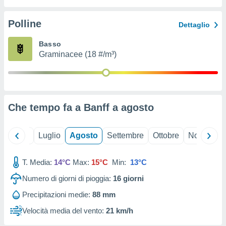
ioni
" o
tra
Polline
Dettaglio
sui cookie
o sito
Basso
Graminacee (18 #/m³)
nostri
mo il
te
ento dei
Che tempo fa a Banff a
agosto
re
ioni su
Giugno
Luglio
Agosto
Settembre
Ottobre
Novembre
vo e/o
i,
T. Media:
14°C
Max:
15°C
Min:
13°C
 dati
er la
Numero di giorni di pioggia:
16
giorni
 della
à, creare
Precipitazioni medie:
88 mm
r la
Velocità media del vento:
21 km/h
à
izzata,