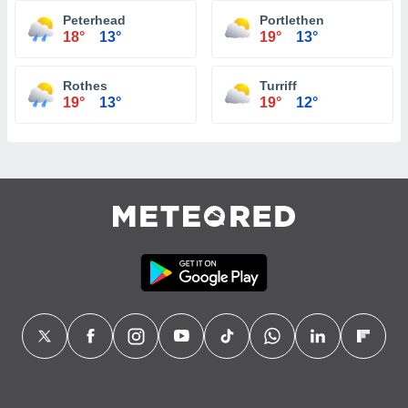
Peterhead
Portlethen
18°
13°
19°
13°
Rothes
Turriff
19°
13°
19°
12°