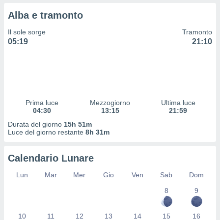
 profili
Alba e tramonto
lezione
cità
Il sole sorge
Tramonto
izzata,
05:19
21:10
fili per
izzazione
nuti,
 profili
lezione
uti
Prima luce
Mezzogiorno
Ultima luce
zzati,
04:30
13:15
21:59
 le
Durata del giorno
15h 51m
ni degli
Luce del giorno restante
8h 31m
 misurare
zioni dei
,
Calendario Lunare
ere il
Lun
Mar
Mer
Gio
Ven
Sab
Dom
so
8
9
he o la
ione di
enienti
10
11
12
13
14
15
16
diverse,