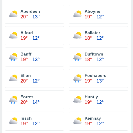
Aberdeen
Aboyne
20°
13°
19°
12°
Alford
Ballater
19°
12°
18°
12°
Banff
Dufftown
19°
13°
18°
12°
Ellon
Fochabers
20°
12°
19°
13°
Forres
Huntly
20°
14°
19°
12°
Insch
Kemnay
19°
12°
19°
12°