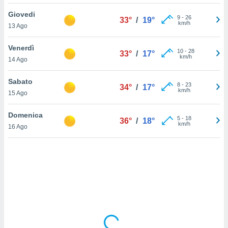
Giovedi
sui cookie
9
-
26
33°
/
19°
km/h
13 Ago
e il tuo
 in
Venerdì
10
-
28
33°
/
17°
o
km/h
14 Ago
 il
Sabato
azioni
8
-
23
34°
/
17°
km/h
15 Ago
kie
re
le a piè
Domenica
5
-
18
36°
/
18°
 del
km/h
16 Ago
to web.
ATIVA,
e
gie
i cookie
ccetti
zione dei