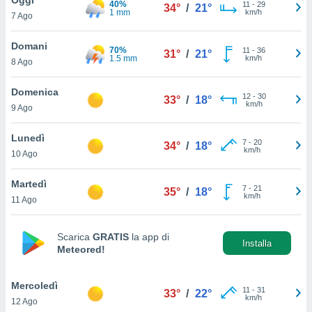
40%
a", è
11
-
29
34°
/
21°
1 mm
km/h
7 Ago
al sito
ettando
Domani
70%
11
-
36
31°
/
21°
zione di
1.5 mm
km/h
8 Ago
okie,
dei nostri
Domenica
12
-
30
che ci
33°
/
18°
km/h
9 Ago
no di
 e
e il
Lunedì
7
-
20
34°
/
18°
amento
km/h
10 Ago
 Web,
i
Martedì
7
-
21
re un
35°
/
18°
km/h
11 Ago
pecifico
arti la
à o
Scarica
GRATIS
la app di
i
Installa
Meteored!
zzati
 di esso.
sultare
Mercoledì
11
-
31
33°
/
22°
km/h
12 Ago
oni nella