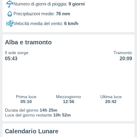
 profili
Numero di giorni di pioggia:
9
giorni
lezione
Precipitazioni medie:
76 mm
cità
izzata,
Velocità media del vento:
6 km/h
fili per
izzazione
Alba e tramonto
nuti,
 profili
Il sole sorge
Tramonto
lezione
05:43
20:09
uti
zzati,
 le
ni degli
 misurare
zioni dei
,
Prima luce
Mezzogiorno
Ultima luce
05:10
12:56
20:42
ere il
Durata del giorno
14h 25m
so
Luce del giorno restante
10h 52m
he o la
ione di
Calendario Lunare
enienti
diverse,