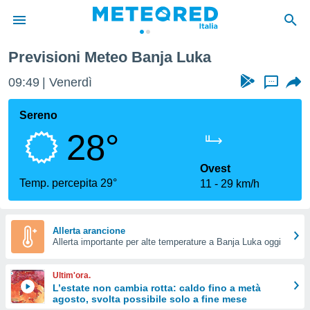
Previsioni Meteo Banja Luka
tiva
rivacy
09:49
Venerdì
...
ti di
net
Sereno
net)
28°
i
 da
nisti per
Ovest
 che le
Temp. percepita 29°
11
29 km/h
ioni
iano di
È
Allerta arancione
 a
Allerta importante per alte temperature a Banja Luka oggi
ito Web
do le
Ultim'ora.
opzioni:
L’estate non cambia rotta: caldo fino a metà
agosto, svolta possibile solo a fine mese
 i