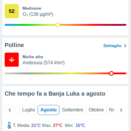
ioni
" o
Mediocre
tra
52
O₃ (136 µg/m³)
sui cookie
o sito
nostri
Polline
Dettaglio
mo il
te
Molto alto
ento dei
Ambrosia (574 #/m³)
re
ioni su
vo e/o
i,
Che tempo fa a Banja Luka a
agosto
 dati
er la
 della
Giugno
Luglio
Agosto
Settembre
Ottobre
Novembre
à, creare
r la
à
T. Media:
21°C
Max:
27°C
Min:
15°C
izzata,