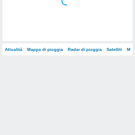
i nostri
artner
Attualità
Mappa di pioggia
Radar di pioggia
Satelliti
Mod