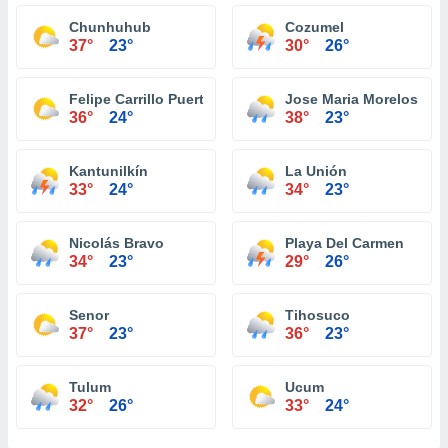
Chunhuhub
Cozumel
37°
23°
30°
26°
Felipe Carrillo Puerto
Jose Maria Morelos
36°
24°
38°
23°
Kantunilkín
La Unión
33°
24°
34°
23°
Nicolás Bravo
Playa Del Carmen
34°
23°
29°
26°
Senor
Tihosuco
37°
23°
36°
23°
Tulum
Ucum
32°
26°
33°
24°