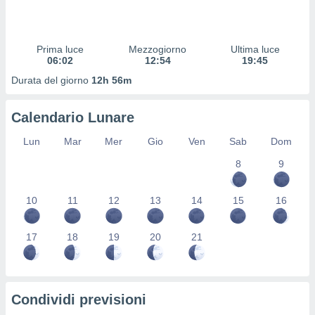
 profili
lezione
cità
izzata,
Prima luce
Mezzogiorno
Ultima luce
fili per
06:02
12:54
19:45
Durata del giorno
12h 56m
izzazione
nuti,
 profili
Calendario Lunare
lezione
uti
Lun
Mar
Mer
Gio
Ven
Sab
Dom
zzati,
8
9
 le
ni degli
 misurare
10
11
12
13
14
15
16
zioni dei
,
ere il
17
18
19
20
21
so
he o la
ione di
Condividi previsioni
enienti
diverse,