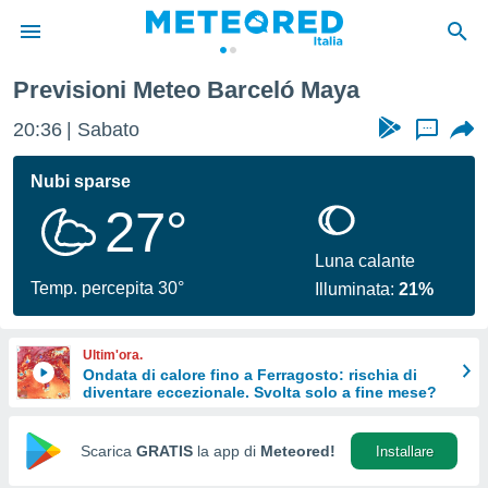
Previsioni Meteo Barceló Maya
tiva
rivacy
20:36
Sabato
...
ti di
net
Nubi sparse
net)
27°
i
 da
nisti per
Luna calante
 che le
Temp. percepita 30°
Illuminata:
21%
ioni
iano di
È
Ultim'ora.
Ondata di calore fino a Ferragosto: rischia di
 a
diventare eccezionale. Svolta solo a fine mese?
ito Web
do le
opzioni:
Scarica
GRATIS
la app di
Meteored!
Installare
 i