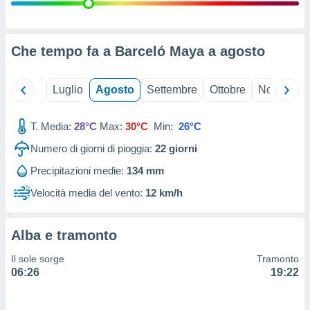
ioni
" o
tra
sui cookie
o sito
Che tempo fa a Barceló Maya a
agosto
nostri
Giugno
Luglio
Agosto
Settembre
Ottobre
Novembre
mo il
T. Media:
28°C
Max:
30°C
Min:
26°C
te
ento dei
Numero di giorni di pioggia:
22
giorni
Precipitazioni medie:
134 mm
re
ioni su
Velocità media del vento:
12 km/h
vo e/o
i,
 dati
Alba e tramonto
er la
 della
Il sole sorge
Tramonto
à, creare
06:26
19:22
r la
à
izzata,