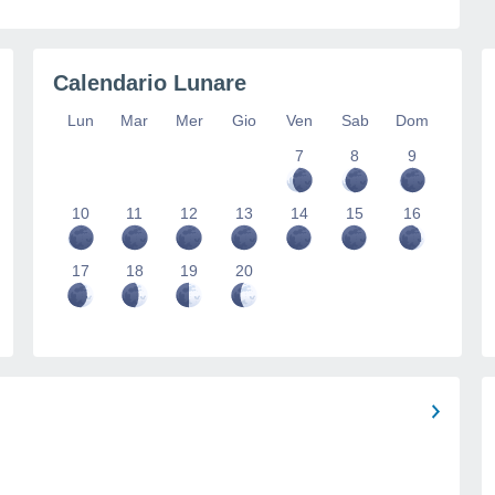
Calendario Lunare
Lun
Mar
Mer
Gio
Ven
Sab
Dom
7
8
9
10
11
12
13
14
15
16
17
18
19
20