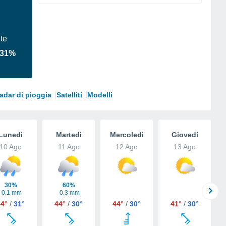
te
31%
adar di pioggia
Satelliti
Modelli
Lunedì
Martedì
Mercoledì
Giovedi
10 Ago
11 Ago
12 Ago
13 Ago
30%
60%
0.1 mm
0.3 mm
44°
/
31°
44°
/
30°
44°
/
30°
41°
/
30°