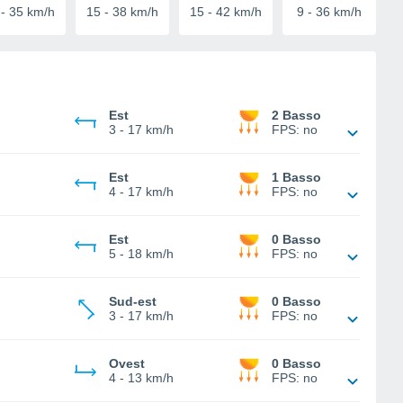
-
35
km/h
15
-
38
km/h
15
-
42
km/h
9
-
36
km/h
Est
2 Basso
3
-
17 km/h
FPS:
no
Est
1 Basso
4
-
17 km/h
FPS:
no
Est
0 Basso
5
-
18 km/h
FPS:
no
Sud-est
0 Basso
3
-
17 km/h
FPS:
no
Ovest
0 Basso
4
-
13 km/h
FPS:
no