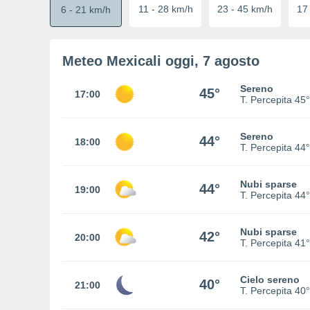
11
-
28
km/h
23
-
45
km/h
17
6
-
21
km/h
Meteo Mexicali oggi
, 7 agosto
Sereno
45°
17:00
T. Percepita
45°
Sereno
44°
18:00
T. Percepita
44°
Nubi sparse
44°
19:00
T. Percepita
44°
Nubi sparse
42°
20:00
T. Percepita
41°
Cielo sereno
40°
21:00
T. Percepita
40°