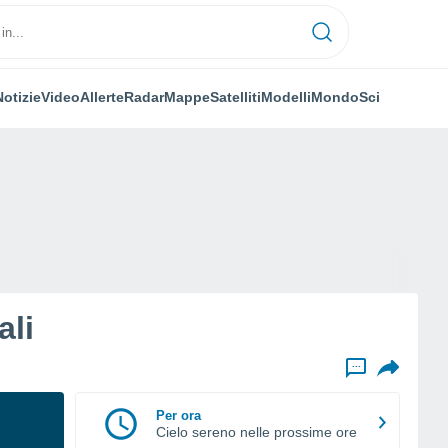
Notizie
Video
Allerte
Radar
Mappe
Satelliti
Modelli
Mondo
Sci
ali
...
Per ora
Cielo sereno nelle prossime ore