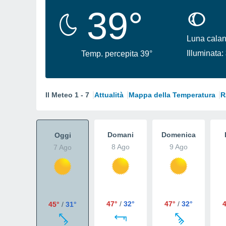
39°
Luna calan
Illuminata:
Temp. percepita 39°
Il Meteo 1 - 7
Attualità
Mappa della Temperatura
R
Domani
Domenica
Oggi
8 Ago
9 Ago
7 Ago
47°
/
32°
47°
/
32°
45°
/
31°