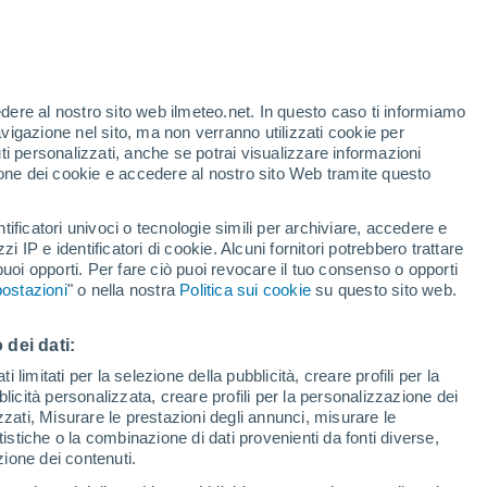
Allerta gialla
Allerta moderata per vento a Barda
del Medio oggi
edere al nostro sito web ilmeteo.net. In questo caso ti informiamo
/h
avigazione nel sito, ma non verranno utilizzati cookie per
i personalizzati, anche se potrai visualizzare informazioni
azione dei cookie e accedere al nostro sito Web tramite questo
tificatori univoci o tecnologie simili per archiviare, accedere e
.
zzi IP e identificatori di cookie. Alcuni fornitori potrebbero trattare
 puoi opporti. Per fare ciò puoi revocare il tuo consenso o opporti
di pioggia
Satelliti
Modelli
ostazioni
" o nella nostra
Politica sui cookie
su questo sito web.
 dei dati:
Lunedì
Martedì
Mercoledì
Giovedi
 limitati per la selezione della pubblicità, creare profili per la
bblicità personalizzata, creare profili per la personalizzazione dei
10 Ago
11 Ago
12 Ago
13 Ago
izzati, Misurare le prestazioni degli annunci, misurare le
istiche o la combinazione di dati provenienti da fonti diverse,
ezione dei contenuti.