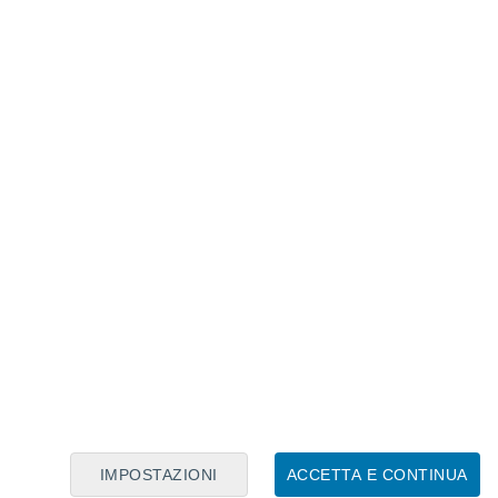
Calendario Lunare
Lun
Mar
Mer
Gio
Ven
Sab
Dom
7
8
9
10
11
12
13
14
15
16
17
18
19
20
IMPOSTAZIONI
ACCETTA E CONTINUA