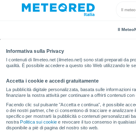
Il Meteo
Informativa sulla Privacy
I contenuti di Ilmeteo.net (ilmeteo.net) sono stati preparati da pro
qualità. È possibile accedere a questo sito Web utilizzando le se
Accetta i cookie e accedi gratuitamente
Home
Argentina
Provincia di Río Negro
Barda 
La pubblicità digitale personalizzata, basata sulle informazioni ra
finanziare la nostra attività per continuare a offrirti contenuti co
Previsioni Meteo Barda
Facendo clic sul pulsante "Accetta e continua", è possibile accede
o dei nostri partner, che ci consentono di tracciare e analizzare
14:57
Venerdì
specifico per mostrarti la pubblicità o contenuti personalizzati b
nostra
Politica sui cookie
e revocare il tuo consenso in qualsia
disponibile a piè di pagina del nostro sito web.
Parzialmente nuvoloso