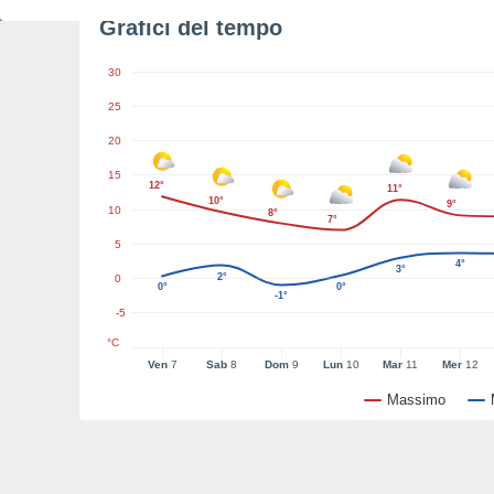
Grafici del tempo
30
25
20
15
12°
11°
10°
9°
10
8°
7°
5
4°
3°
2°
0
0°
0°
-1°
-5
°C
Ven
7
Sab
8
Dom
9
Lun
10
Mar
11
Mer
12
Massimo