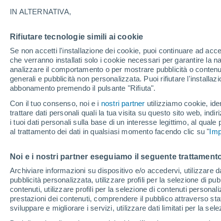
11°
IN ALTERNATIVA,
Rifiutare tecnologie simili ai cookie
Ovest
Se non accetti l'installazione dei cookie, puoi continuare ad acc
Temp. percepita 11°
21
-
49 km
che verranno installati solo i cookie necessari per garantire la n
analizzare il comportamento o per mostrare pubblicità o contenut
generali e pubblicità non personalizzata. Puoi rifiutare l'install
abbonamento premendo il pulsante "Rifiuta".
Ultim'ora.
Luca Lombroso non vede la fine del caldo:
Con il tuo consenso, noi e i
nostri partner
utilizziamo cookie, iden
"Ferragosto 2026 potrebbe entrare nella storia
trattare dati personali quali la tua visita su questo sito web, indiri
Ecco perché."
i tuoi dati personali sulla base di un interesse legittimo, al quale
Il Meteo 1 - 7
Attualità
Mappa di nuvolosità
Radar 
al trattamento dei dati in qualsiasi momento facendo clic su "
Imp
Noi e i nostri partner eseguiamo il seguente trattamento
Domani
Domenica
Oggi
Archiviare informazioni su dispositivo e/o accedervi, utilizzare dati
pubblicità personalizzata, utilizzare profili per la selezione di pu
8 Ago
9 Ago
7 Ago
contenuti, utilizzare profili per la selezione di contenuti personal
prestazioni dei contenuti, comprendere il pubblico attraverso stat
sviluppare e migliorare i servizi, utilizzare dati limitati per la sel