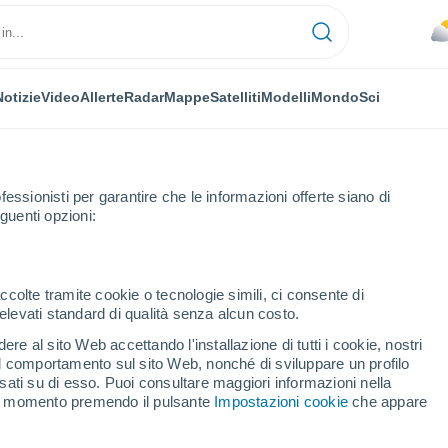
Notizie
Video
Allerte
Radar
Mappe
Satelliti
Modelli
Mondo
Sci
fessionisti per garantire che le informazioni offerte siano di
guenti opzioni:
del Medio
ccolte tramite cookie o tecnologie simili, ci consente di
n elevati standard di qualità senza alcun costo.
 del Medio
re al sito Web accettando l'installazione di tutti i cookie, nostri
 il comportamento sul sito Web, nonché di sviluppare un profilo
...
asati su di esso. Puoi consultare maggiori informazioni nella
si momento premendo il pulsante
Impostazioni cookie
che appare
Per ora
Raffiche fino a
63 km/h
nelle
prossime ore