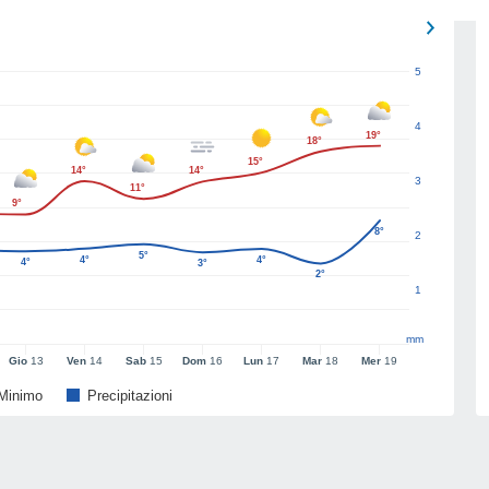
5
4
19°
18°
15°
14°
14°
3
11°
9°
8°
2
5°
4°
4°
4°
3°
2°
1
mm
Gio
13
Ven
14
Sab
15
Dom
16
Lun
17
Mar
18
Mer
19
Minimo
Precipitazioni