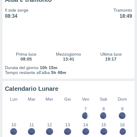
 profili
lezione
Il sole sorge
Tramonto
cità
08:34
18:49
izzata,
fili per
izzazione
nuti,
 profili
Prima luce
Mezzogiorno
Ultima luce
lezione
08:05
13:41
19:17
uti
zzati,
Durata del giorno
10h 15m
Tempo restante all'alba
5h 48m
 le
ni degli
 misurare
Calendario Lunare
zioni dei
,
Lun
Mar
Mer
Gio
Ven
Sab
Dom
ere il
7
8
9
so
he o la
10
11
12
13
14
15
16
ione di
enienti
diverse,