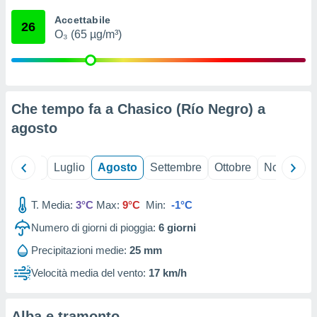
ioni
" o
Accettabile
tra
26
O₃ (65 µg/m³)
sui cookie
o sito
nostri
Che tempo fa a Chasico (Río Negro) a
mo il
agosto
te
ento dei
Giugno
Luglio
Agosto
Settembre
Ottobre
Novembre
re
ioni su
vo e/o
T. Media:
3°C
Max:
9°C
Min:
-1°C
i,
Numero di giorni di pioggia:
6
giorni
 dati
er la
Precipitazioni medie:
25 mm
 della
à, creare
Velocità media del vento:
17 km/h
r la
à
izzata,
Alba e tramonto