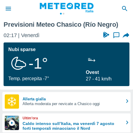
Previsioni Meteo Chasico (Río Negro)
tiva
rivacy
02:17
Venerdì
...
ti di
net
Nubi sparse
net)
-1°
i
 da
nisti per
Ovest
 che le
Temp. percepita -7°
27
41 km/h
ioni
iano di
È
Allerta gialla
 a
Allerta moderata per nevicate a Chasico oggi
ito Web
do le
Ultim’ora
opzioni:
Caldo intenso sull’Italia, ma venerdì 7 agosto
forti temporali minacciano il Nord
 i