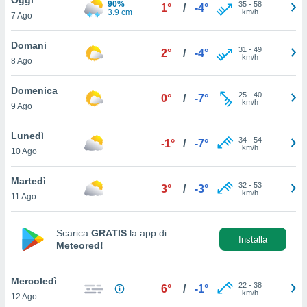
90%
a", è
35
-
58
1°
/
-4°
3.9 cm
km/h
7 Ago
al sito
ettando
Domani
31
-
49
2°
/
-4°
zione di
km/h
8 Ago
okie,
dei nostri
Domenica
25
-
40
che ci
0°
/
-7°
km/h
9 Ago
no di
 e
e il
Lunedì
34
-
54
-1°
/
-7°
amento
km/h
10 Ago
 Web,
i
Martedì
32
-
53
re un
3°
/
-3°
km/h
11 Ago
pecifico
arti la
à o
Scarica
GRATIS
la app di
i
Installa
Meteored!
zzati
 di esso.
sultare
Mercoledì
22
-
38
6°
/
-1°
km/h
12 Ago
oni nella