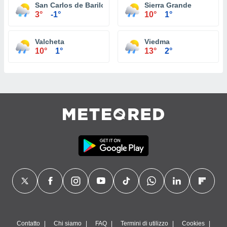
San Carlos de Bariloche
Sierra Grande
3°
-1°
10°
1°
Valcheta
Viedma
10°
1°
13°
2°
Contatto
Chi siamo
FAQ
Termini di utilizzo
Cookies