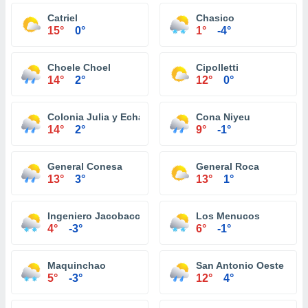
Catriel
Chasico
15°
0°
1°
-4°
Choele Choel
Cipolletti
14°
2°
12°
0°
Colonia Julia y Echarren
Cona Niyeu
14°
2°
9°
-1°
General Conesa
General Roca
13°
3°
13°
1°
Ingeniero Jacobacci
Los Menucos
4°
-3°
6°
-1°
Maquinchao
San Antonio Oeste
5°
-3°
12°
4°