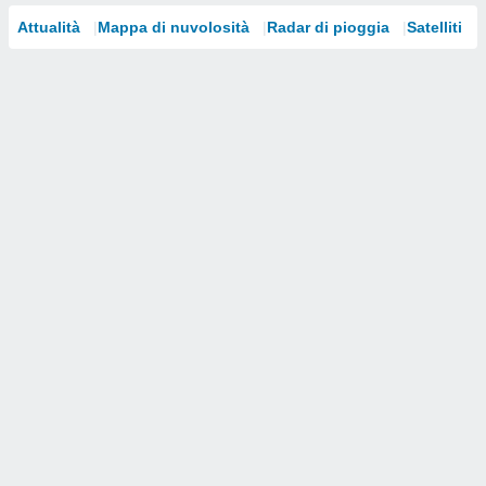
Attualità
Mappa di nuvolosità
Radar di pioggia
Satelliti
i nostri
artner