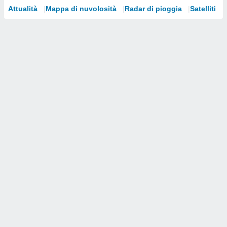
Attualità
Mappa di nuvolosità
Radar di pioggia
Satelliti
i nostri
artner