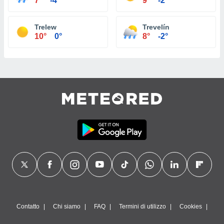
7°
-4°
9°
-2°
Trelew
Trevelín
10°
0°
8°
-2°
Contatto
Chi siamo
FAQ
Termini di utilizzo
Cookies