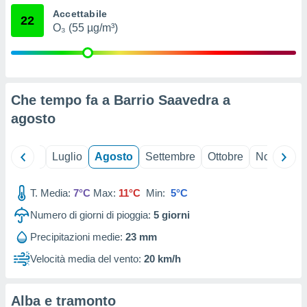
ioni
" o
Accettabile
22
tra
O₃ (55 µg/m³)
sui cookie
o sito
nostri
Che tempo fa a Barrio Saavedra a
mo il
agosto
te
ento dei
Giugno
Luglio
Agosto
Settembre
Ottobre
Novembre
re
ioni su
T. Media:
7°C
Max:
11°C
Min:
5°C
vo e/o
i,
Numero di giorni di pioggia:
5
giorni
 dati
er la
Precipitazioni medie:
23 mm
 della
Velocità media del vento:
20 km/h
à, creare
r la
à
Alba e tramonto
izzata,