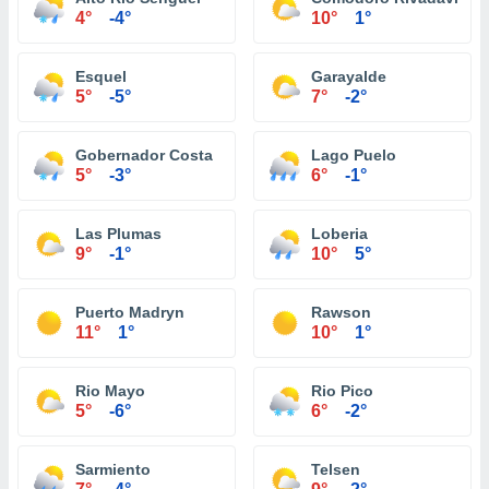
4°
-4°
10°
1°
Esquel
Garayalde
5°
-5°
7°
-2°
Gobernador Costa
Lago Puelo
5°
-3°
6°
-1°
Las Plumas
Loberia
9°
-1°
10°
5°
Puerto Madryn
Rawson
11°
1°
10°
1°
Rio Mayo
Rio Pico
5°
-6°
6°
-2°
Sarmiento
Telsen