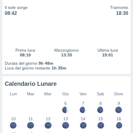
 profili
Il sole sorge
Tramonto
lezione
08:42
18:30
cità
izzata,
fili per
izzazione
nuti,
 profili
Prima luce
Mezzogiorno
Ultima luce
lezione
08:10
13:35
19:01
uti
Durata del giorno
9h 48m
zzati,
Luce del giorno restante
1h 35m
 le
ni degli
 misurare
Calendario Lunare
zioni dei
,
Lun
Mar
Mer
Gio
Ven
Sab
Dom
ere il
6
7
8
9
so
he o la
10
11
12
13
14
15
16
ione di
enienti
diverse,