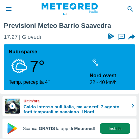
Previsioni Meteo Barrio Saavedra
tiva
rivacy
17:27
Giovedi
...
ti di
net
Nubi sparse
net)
7°
i
 da
nisti per
Nord-ovest
 che le
Temp. percepita 4°
22
40 km/h
ioni
iano di
È
Ultim’ora
Caldo intenso sull’Italia, ma venerdì 7 agosto
 a
forti temporali minacciano il Nord
ito Web
do le
opzioni:
Scarica
GRATIS
la app di
Meteored!
Installa
 i