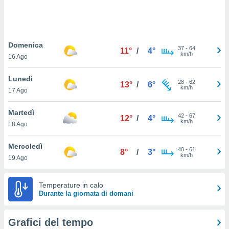
puoi
re ad
 al
ito web
Domenica
et. In
37
-
64
11°
/
4°
km/h
aso ti
16 Ago
mo che
installati
Lunedì
28
-
62
13°
/
6°
okie
km/h
17 Ago
i per
 la
Martedì
one nel
42
-
67
12°
/
4°
km/h
 non
18 Ago
utilizzati
er
Mercoledì
40
-
61
8°
/
3°
e il
km/h
19 Ago
amento o
rare
à o
Temperature in calo
i
Durante la giornata di domani
zzati,
 potrai
are
Grafici del tempo