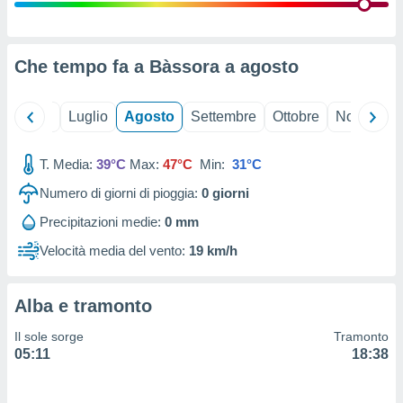
ioni
" o
tra
sui cookie
o sito
Che tempo fa a Bàssora a
agosto
nostri
Giugno
Luglio
Agosto
Settembre
Ottobre
Novembre
mo il
T. Media:
39°C
Max:
47°C
Min:
31°C
te
ento dei
Numero di giorni di pioggia:
0
giorni
Precipitazioni medie:
0 mm
re
ioni su
Velocità media del vento:
19 km/h
vo e/o
i,
 dati
Alba e tramonto
er la
 della
Il sole sorge
Tramonto
à, creare
05:11
18:38
r la
à
izzata,