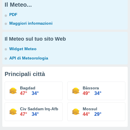
Il Meteo...
PDF
Maggiori informazioni
Il Meteo sul tuo sito Web
Widget Meteo
API di Meteorologia
Principali città
Bagdad
Bàssora
47°
34°
49°
34°
Civ Saddam Irq-Afb
Mossul
47°
34°
44°
29°