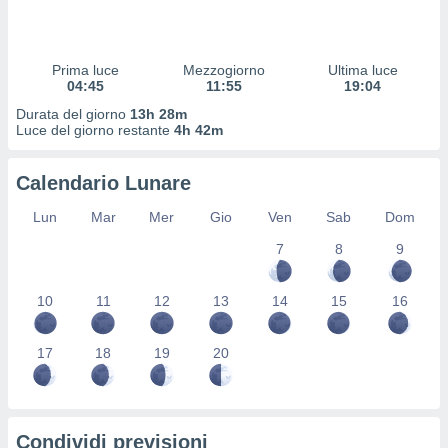
 profili
lezione
cità
izzata,
Prima luce
Mezzogiorno
Ultima luce
fili per
04:45
11:55
19:04
Durata del giorno
13h 28m
izzazione
Luce del giorno restante
4h 42m
nuti,
 profili
Calendario Lunare
lezione
uti
Lun
Mar
Mer
Gio
Ven
Sab
Dom
zzati,
 le
7
8
9
ni degli
 misurare
zioni dei
10
11
12
13
14
15
16
,
ere il
17
18
19
20
so
he o la
ione di
enienti
Condividi previsioni
diverse,