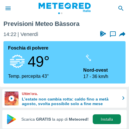
Previsioni Meteo Bàssora
tiva
rivacy
14:22
Venerdì
...
ti di
net
Foschia di polvere
net)
49°
i
 da
nisti per
Nord-ovest
 che le
Temp. percepita 43°
17
36 km/h
ioni
iano di
È
Ultim'ora.
L’estate non cambia rotta: caldo fino a metà
 a
agosto, svolta possibile solo a fine mese
ito Web
do le
opzioni:
Scarica
GRATIS
la app di
Meteored!
Installa
 i