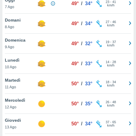
a", è
23
-
41
49°
/
34°
km/h
7 Ago
al sito
ettando
Domani
27
-
46
49°
/
34°
zione di
km/h
8 Ago
okie,
dei nostri
Domenica
19
-
37
che ci
49°
/
32°
km/h
9 Ago
no di
 e
e il
Lunedì
14
-
28
49°
/
33°
amento
km/h
10 Ago
 Web,
i
Martedì
18
-
34
re un
50°
/
33°
km/h
11 Ago
pecifico
arti la
Mercoledì
à o
26
-
48
50°
/
35°
km/h
i
12 Ago
zzati
 di esso.
Giovedi
37
-
65
sultare
50°
/
34°
km/h
13 Ago
oni nella