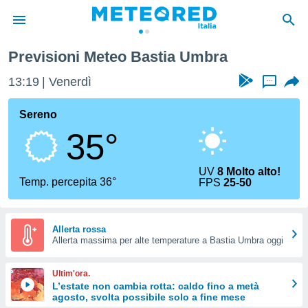
Previsioni Meteo Bastia Umbra
tiva
rivacy
13:19
Venerdì
...
ti di
net
Sereno
net)
35°
i
 da
nisti per
UV
8 Molto alto!
 che le
Temp. percepita 36°
FPS
25-50
ioni
iano di
È
Allerta rossa
 a
Allerta massima per alte temperature a Bastia Umbra oggi
ito Web
do le
Ultim'ora.
opzioni:
L’estate non cambia rotta: caldo fino a metà
agosto, svolta possibile solo a fine mese
 i