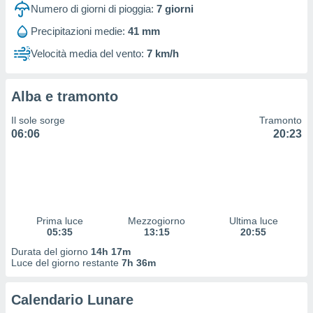
 profili
Numero di giorni di pioggia:
7
giorni
lezione
Precipitazioni medie:
41 mm
cità
izzata,
Velocità media del vento:
7 km/h
fili per
izzazione
Alba e tramonto
nuti,
 profili
Il sole sorge
Tramonto
lezione
06:06
20:23
uti
zzati,
 le
ni degli
 misurare
zioni dei
,
Prima luce
Mezzogiorno
Ultima luce
05:35
13:15
20:55
ere il
Durata del giorno
14h 17m
so
Luce del giorno restante
7h 36m
he o la
ione di
Calendario Lunare
enienti
diverse,