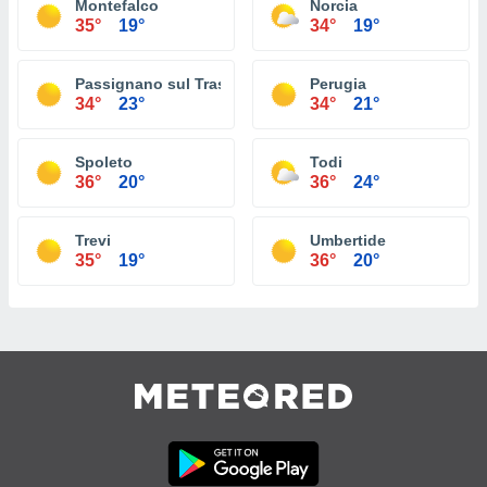
Montefalco
Norcia
35°
19°
34°
19°
Passignano sul Trasimeno
Perugia
34°
23°
34°
21°
Spoleto
Todi
36°
20°
36°
24°
Trevi
Umbertide
35°
19°
36°
20°