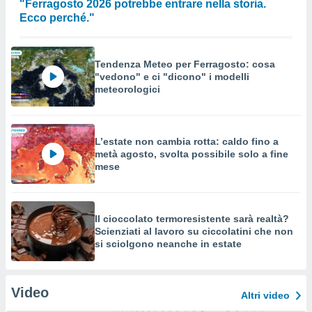
"Ferragosto 2026 potrebbe entrare nella storia.
Ecco perché."
Tendenza Meteo per Ferragosto: cosa
"vedono" e ci "dicono" i modelli
meteorologici
L’estate non cambia rotta: caldo fino a
metà agosto, svolta possibile solo a fine
mese
Il cioccolato termoresistente sarà realtà?
Scienziati al lavoro su ciccolatini che non
si sciolgono neanche in estate
Video
Altri video