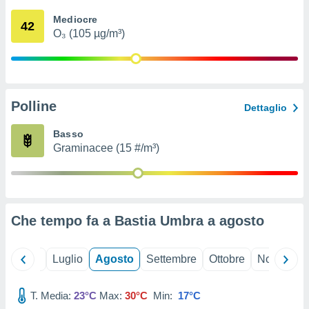
ioni
" o
Mediocre
tra
42
O₃ (105 µg/m³)
sui cookie
o sito
nostri
Polline
Dettaglio
mo il
te
Basso
ento dei
Graminacee (15 #/m³)
re
ioni su
vo e/o
i,
Che tempo fa a Bastia Umbra a
agosto
 dati
er la
 della
Giugno
Luglio
Agosto
Settembre
Ottobre
Novembre
à, creare
r la
à
T. Media:
23°C
Max:
30°C
Min:
17°C
izzata,