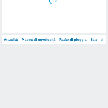
i nostri
artner
Attualità
Mappa di nuvolosità
Radar di pioggia
Satelliti