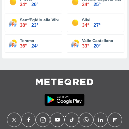
34°
26°
34°
25°
Sant'Egidio alla Vibrata
Silvi
38°
23°
34°
27°
Teramo
Valle Castellana
36°
24°
33°
20°