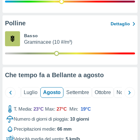
ioni
" o
tra
sui cookie
o sito
Polline
Dettaglio
Basso
nostri
Graminacee (10 #/m³)
mo il
te
ento dei
Che tempo fa a Bellante a
agosto
re
ioni su
vo e/o
Giugno
Luglio
Agosto
Settembre
Ottobre
Novembre
i,
 dati
er la
T. Media:
23°C
Max:
27°C
Min:
19°C
 della
Numero di giorni di pioggia:
10
giorni
à, creare
r la
Precipitazioni medie:
66 mm
à
izzata,
Velocità media del vento:
5 km/h