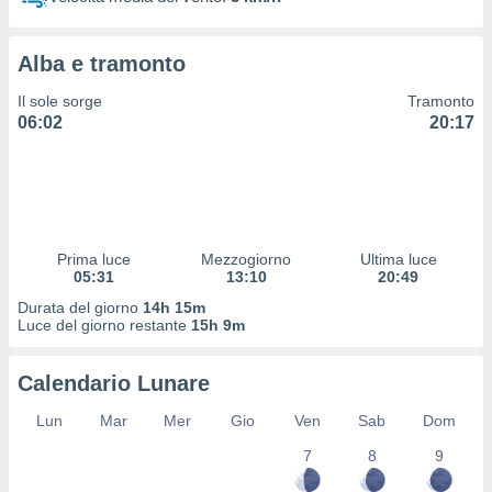
 profili
lezione
cità
Alba e tramonto
izzata,
fili per
Il sole sorge
Tramonto
06:02
20:17
izzazione
nuti,
 profili
lezione
uti
zzati,
Prima luce
Mezzogiorno
Ultima luce
 le
05:31
13:10
20:49
ni degli
 misurare
Durata del giorno
14h 15m
zioni dei
Luce del giorno restante
15h 9m
,
ere il
Calendario Lunare
so
Lun
Mar
Mer
Gio
Ven
Sab
Dom
he o la
ione di
7
8
9
enienti
diverse,