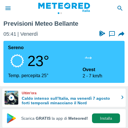
Previsioni Meteo Bellante
tiva
rivacy
05:41
Venerdì
...
ti di
net
Sereno
net)
23°
i
 da
nisti per
Ovest
 che le
Temp. percepita 25°
2
7 km/h
ioni
iano di
È
Ultim’ora
Caldo intenso sull’Italia, ma venerdì 7 agosto
 a
forti temporali minacciano il Nord
ito Web
do le
opzioni:
Scarica
GRATIS
la app di
Meteored!
Installa
 i