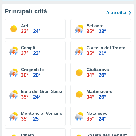
Principali città
Altre città
Atri
Bellante
33°
24°
35°
23°
Campli
Civitella del Tronto
37°
23°
35°
21°
Crognaleto
Giulianova
30°
20°
34°
26°
Isola del Gran Sasso d'Italia
Martinsicuro
35°
24°
34°
26°
Montorio al Vomano
Notaresco
35°
25°
35°
24°
Pineto
Roseto degli Abruzzi