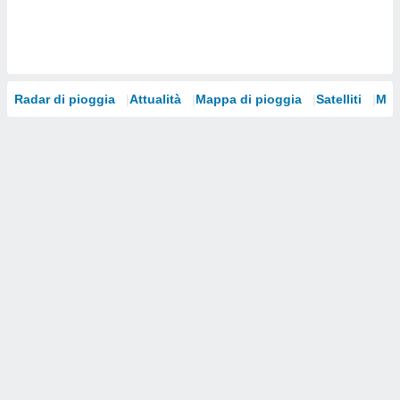
i nostri
artner
Radar di pioggia
Attualità
Mappa di pioggia
Satelliti
Mod