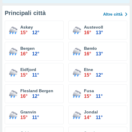
Principali città
Altre città
Askøy
Austevoll
15°
12°
16°
13°
Bergen
Bømlo
16°
12°
16°
13°
Eidfjord
Etne
15°
11°
15°
12°
Flesland Bergen
Fusa
16°
12°
15°
11°
Granvin
Jondal
15°
11°
14°
11°