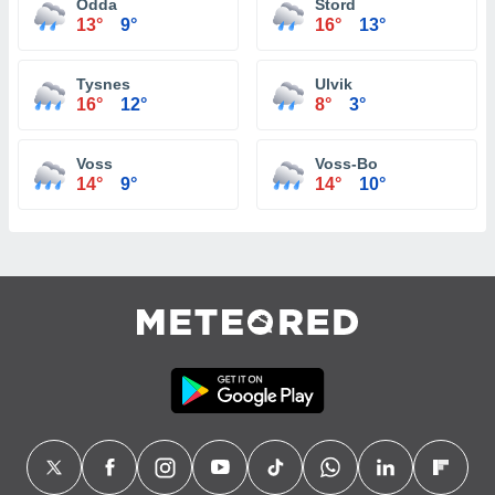
Odda
Stord
13°
9°
16°
13°
Tysnes
Ulvik
16°
12°
8°
3°
Voss
Voss-Bo
14°
9°
14°
10°