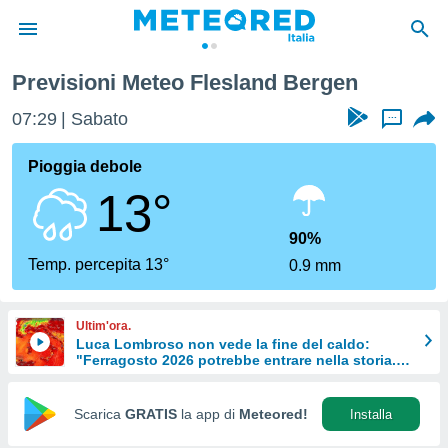
Previsioni Meteo Flesland Bergen
tiva
rivacy
07:29
Sabato
...
ti di
net
Pioggia debole
net)
13°
i
 da
nisti per
90%
 che le
Temp. percepita 13°
0.9 mm
ioni
iano di
È
Ultim'ora.
Luca Lombroso non vede la fine del caldo:
 a
"Ferragosto 2026 potrebbe entrare nella storia.
ito Web
Ecco perché."
do le
opzioni:
Scarica
GRATIS
la app di
Meteored!
Installa
 i