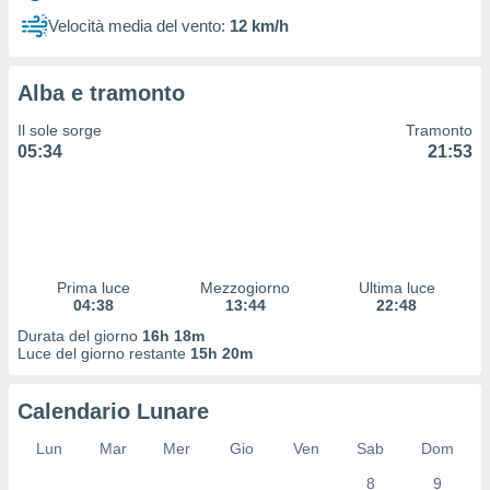
 profili
Velocità media del vento:
12 km/h
lezione
cità
izzata,
Alba e tramonto
fili per
Il sole sorge
Tramonto
izzazione
05:34
21:53
nuti,
 profili
lezione
uti
zzati,
 le
ni degli
Prima luce
Mezzogiorno
Ultima luce
 misurare
04:38
13:44
22:48
zioni dei
Durata del giorno
16h 18m
,
Luce del giorno restante
15h 20m
ere il
so
Calendario Lunare
he o la
ione di
Lun
Mar
Mer
Gio
Ven
Sab
Dom
enienti
8
9
diverse,