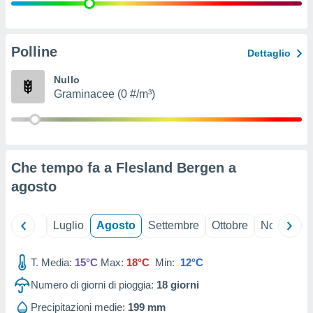
ioni
" o
tra
sui cookie
o sito
Polline
Dettaglio
Nullo
nostri
Graminacee (0 #/m³)
mo il
te
ento dei
Che tempo fa a Flesland Bergen a
re
agosto
ioni su
vo e/o
i,
Giugno
Luglio
Agosto
Settembre
Ottobre
Novembre
 dati
er la
 della
T. Media:
15°C
Max:
18°C
Min:
12°C
à, creare
r la
Numero di giorni di pioggia:
18
giorni
à
izzata,
Precipitazioni medie:
199 mm