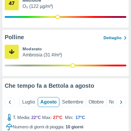
Mediocre
47
ioni
" o
O₃ (122 µg/m³)
tra
sui cookie
o sito
Polline
nostri
Dettaglio
mo il
Moderato
te
Ambrosia (31 #/m³)
ento dei
re
ioni su
vo e/o
Che tempo fa a Bettola a
agosto
i,
 dati
er la
Giugno
Luglio
Agosto
Settembre
Ottobre
Novembre
 della
à, creare
r la
T. Media:
22°C
Max:
27°C
Min:
17°C
à
Numero di giorni di pioggia:
10
giorni
izzata,