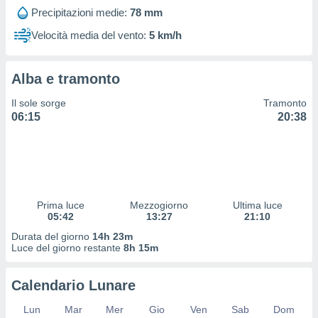
 profili
Precipitazioni medie:
78 mm
lezione
cità
Velocità media del vento:
5 km/h
izzata,
fili per
Alba e tramonto
izzazione
nuti,
Il sole sorge
Tramonto
 profili
06:15
20:38
lezione
uti
zzati,
 le
ni degli
 misurare
Prima luce
Mezzogiorno
Ultima luce
zioni dei
05:42
13:27
21:10
,
ere il
Durata del giorno
14h 23m
Luce del giorno restante
8h 15m
so
he o la
Calendario Lunare
ione di
enienti
Lun
Mar
Mer
Gio
Ven
Sab
Dom
diverse,