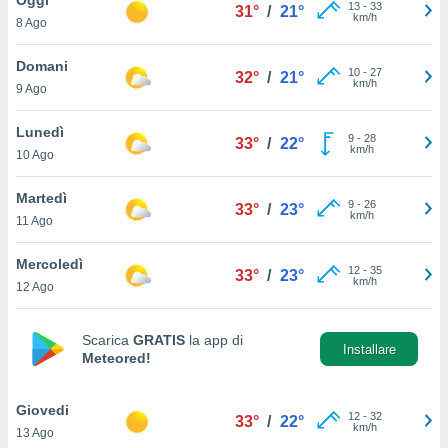
a", è
13
-
33
31°
/
21°
km/h
8 Ago
al sito
ettando
Domani
10
-
27
32°
/
21°
zione di
km/h
9 Ago
okie,
dei nostri
Lunedì
9
-
28
che ci
33°
/
22°
km/h
10 Ago
no di
 e
e il
Martedì
9
-
26
33°
/
23°
amento
km/h
11 Ago
 Web,
i
Mercoledì
12
-
35
re un
33°
/
23°
km/h
12 Ago
pecifico
arti la
à o
Scarica
GRATIS
la app di
i
Installare
Meteored!
zzati
 di esso.
sultare
Giovedi
12
-
32
33°
/
22°
km/h
13 Ago
oni nella