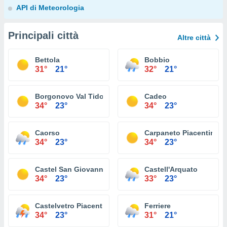
API di Meteorologia
Principali città
Altre città
Bettola
Bobbio
31°
21°
32°
21°
Borgonovo Val Tidone
Cadeo
34°
23°
34°
23°
Caorso
Carpaneto Piacentino
34°
23°
34°
23°
Castel San Giovanni
Castell'Arquato
34°
23°
33°
23°
Castelvetro Piacentino
Ferriere
34°
23°
31°
21°