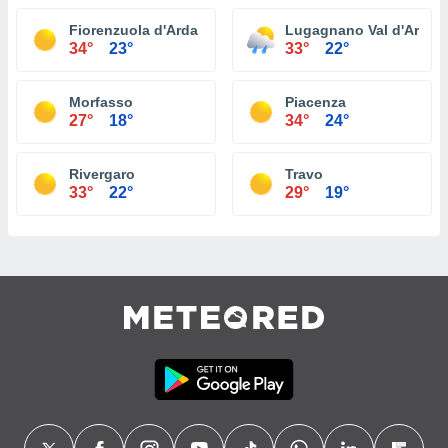
Fiorenzuola d'Arda
Lugagnano Val d'Arda
34°
23°
33°
22°
Morfasso
Piacenza
27°
18°
34°
24°
Rivergaro
Travo
33°
22°
29°
19°