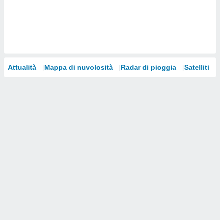
i nostri
artner
Attualità
Mappa di nuvolosità
Radar di pioggia
Satelliti