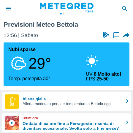
Previsioni Meteo Bettola
tiva
rivacy
12:56
Sabato
...
ti di
net
Nubi sparse
net)
29°
i
 da
nisti per
UV
8 Molto alto!
 che le
Temp. percepita 30°
FPS
25-50
ioni
iano di
È
Allerta gialla
 a
Allerta moderata per alte temperature a Bettola oggi
ito Web
do le
Ultim'ora.
opzioni:
Ondata di calore fino a Ferragosto: rischia di
diventare eccezionale. Svolta solo a fine mese?
 i