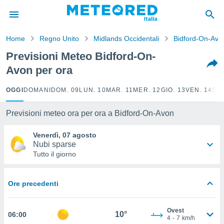
tiva
rivacy
Home
Regno Unito
Midlands Occidentali
Bidford-On-Avo
ti di
net
Previsioni Meteo Bidford-On-
net)
Avon per ora
i
 da
nisti per
OGGI
DOMANI
DOM. 09
LUN. 10
MAR. 11
MER. 12
GIO. 13
VEN. 14
SAB
 che le
ioni
Previsioni meteo ora per ora a Bidford-On-Avon
iano di
È
Venerdì, 07 agosto
Nubi sparse
 a
Tutto il giorno
ito Web
do le
opzioni:
Ore precedenti
 i
e
Ovest
10°
06:00
4
-
7
km/h
amente