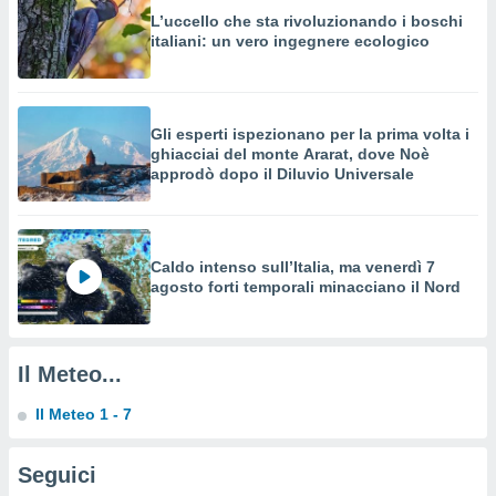
o sito
L’uccello che sta rivoluzionando i boschi
italiani: un vero ingegnere ecologico
nostri
mo il
Gli esperti ispezionano per la prima volta i
te
ghiacciai del monte Ararat, dove Noè
ento dei
approdò dopo il Diluvio Universale
re
ioni su
vo e/o
Caldo intenso sull’Italia, ma venerdì 7
i,
agosto forti temporali minacciano il Nord
 dati
er la
 della
à, creare
Il Meteo...
r la
à
Il Meteo 1 - 7
izzata,
 profili
lezione
Seguici
cità