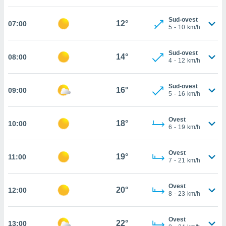
cità
Sud-ovest
12°
07:00
5
-
10
km/h
izzata,
ACCETTA
ulle
E
ioni
Sud-ovest
CONTINUA
14°
08:00
tramite
4
-
12
km/h
e simili,
IMPOSTAZIONI
Sud-ovest
nte di
16°
09:00
5
-
16
km/h
e la
tività per
re a
Ovest
18°
10:00
6
-
19
km/h
ontenuti
ti
 di
Ovest
19°
senza
11:00
7
-
21
km/h
sto.
clic sul
Ovest
20°
12:00
 "Accetta
8
-
23
km/h
a", è
Ovest
al sito
22°
13:00