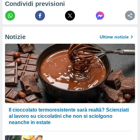
a su
Condividi previsioni
ito web,
IP e
tori di
Alcuni
Notizie
ro
Ultime notizie
 tuoi dati
 sulla
un
e
, al quale
rti. Per
puoi
il tuo
o o
l
nto dei
ualsiasi
Il cioccolato termoresistente sarà realtà? Scienziati
 facendo
al lavoro su ciccolatini che non si sciolgono
neanche in estate
ioni
" o
tra
sui cookie