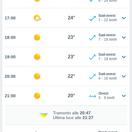
8
-
24
km/h
 in
o
Sud-ovest
24°
17:00
7
-
22
km/h
 il
azioni
Sud-ovest
23°
18:00
kie
7
-
19
km/h
re
le a piè
Sud-ovest
 del
23°
19:00
7
-
18
km/h
to web.
Sud-ovest
22°
20:00
ATIVA,
4
-
16
km/h
e
Ovest
gie
20°
21:00
3
-
9
km/h
i cookie
ccetti
Tramonto alle
20:47
zione dei
Ultima luce alle
21:27
puoi
re ad
 al