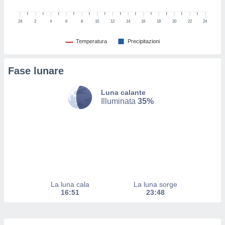
izzata.
utare
zione dei
24
2
4
6
8
10
12
14
16
18
20
22
24
 al
Temperatura
Precipitazioni
ito Web
questo
ento
Fase lunare
 il
Luna calante
Illuminata
35%
o
, noi e i
rtner
mo
tori
o
e simili
La luna cala
La luna sorge
viare,
16:51
23:48
 e
ati
 quali la