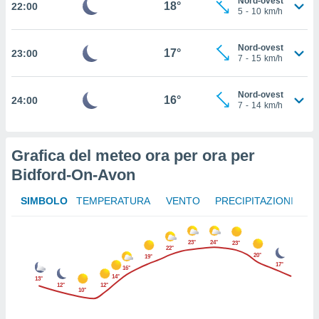
Nord-ovest
18°
22:00
ito web
5
-
10
km/h
et. In
aso ti
Nord-ovest
mo che
17°
23:00
7
-
15
km/h
installati
okie
i per
Nord-ovest
16°
24:00
 la
7
-
14
km/h
one nel
 non
utilizzati
Grafica del meteo ora per ora per
er
Bidford-On-Avon
e il
amento o
rare
SIMBOLO
TEMPERATURA
VENTO
PRECIPITAZIONI
à o
i
zzati,
23°
24°
23°
22°
 potrai
20°
19°
17°
are
16°
14°
ioni
13°
12°
12°
10°
e
à non