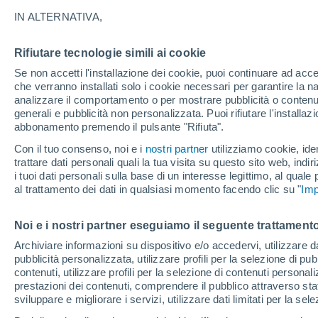
20°
IN ALTERNATIVA,
Rifiutare tecnologie simili ai cookie
Sud-oves
Se non accetti l'installazione dei cookie, puoi continuare ad acc
Temp. percepita 20°
15
-
32 km
che verranno installati solo i cookie necessari per garantire la n
analizzare il comportamento o per mostrare pubblicità o contenut
generali e pubblicità non personalizzata. Puoi rifiutare l'install
abbonamento premendo il pulsante "Rifiuta".
Ultim'ora.
Ondata di calore fino a Ferragosto: rischia di
Con il tuo consenso, noi e i
nostri partner
utilizziamo cookie, iden
diventare eccezionale. Svolta solo a fine mes
trattare dati personali quali la tua visita su questo sito web, indiri
i tuoi dati personali sulla base di un interesse legittimo, al quale
Il Meteo 1 - 7
Attualità
Mappa di nuvolosità
Radar 
al trattamento dei dati in qualsiasi momento facendo clic su "
Imp
Noi e i nostri partner eseguiamo il seguente trattamento
Domenica
Lunedì
Sabato
Archiviare informazioni su dispositivo e/o accedervi, utilizzare dati
pubblicità personalizzata, utilizzare profili per la selezione di pu
16 Ago
17 Ago
15 Ago
contenuti, utilizzare profili per la selezione di contenuti personal
prestazioni dei contenuti, comprendere il pubblico attraverso stat
sviluppare e migliorare i servizi, utilizzare dati limitati per la sel