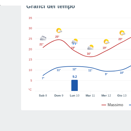
Grafici del tempo
35
30
25°
25
23°
21°
19°
19°
20
16°
15
12°
10
11°
11°
10°
9°
9.2
7°
5
°C
Sab
8
Dom
9
Lun
10
Mar
11
Mer
12
Gio
13
Massimo