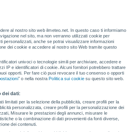
t
edere al nostro sito web ilmeteo.net. In questo caso ti informiamo
/h
avigazione nel sito, ma non verranno utilizzati cookie per
i personalizzati, anche se potrai visualizzare informazioni
azione dei cookie e accedere al nostro sito Web tramite questo
tificatori univoci o tecnologie simili per archiviare, accedere e
e?
zzi IP e identificatori di cookie. Alcuni fornitori potrebbero trattare
 puoi opporti. Per fare ciò puoi revocare il tuo consenso o opporti
di pioggia
Satelliti
Modelli
ostazioni
" o nella nostra
Politica sui cookie
su questo sito web.
 dei dati:
Martedì
Mercoledì
Giovedi
Venerdì
 limitati per la selezione della pubblicità, creare profili per la
bblicità personalizzata, creare profili per la personalizzazione dei
18 Ago
19 Ago
20 Ago
21 Ago
izzati, Misurare le prestazioni degli annunci, misurare le
istiche o la combinazione di dati provenienti da fonti diverse,
ezione dei contenuti.