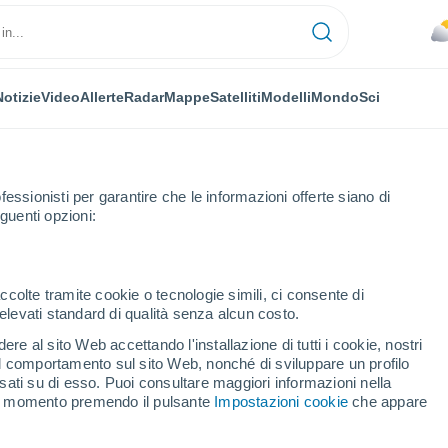
Notizie
Video
Allerte
Radar
Mappe
Satelliti
Modelli
Mondo
Sci
fessionisti per garantire che le informazioni offerte siano di
guenti opzioni:
nd
Prossima Settimana
ccolte tramite cookie o tecnologie simili, ci consente di
n elevati standard di qualità senza alcun costo.
 fra 8 - 14 giorni
re al sito Web accettando l'installazione di tutti i cookie, nostri
 il comportamento sul sito Web, nonché di sviluppare un profilo
...
asati su di esso. Puoi consultare maggiori informazioni nella
si momento premendo il pulsante
Impostazioni cookie
che appare
Per ora
Intervalli nuvolosi nelle prossime
ore