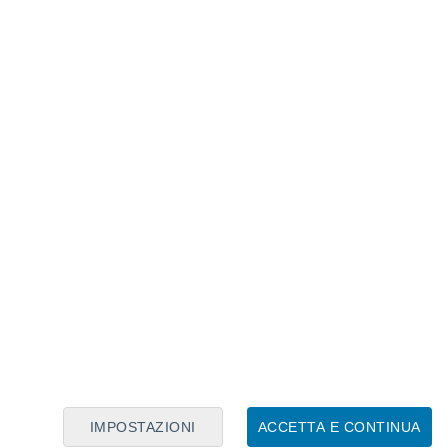
Calendario Lunare
Lun
Mar
Mer
Gio
Ven
Sab
Dom
8
9
10
11
12
13
14
15
16
17
18
19
20
21
IMPOSTAZIONI
ACCETTA E CONTINUA