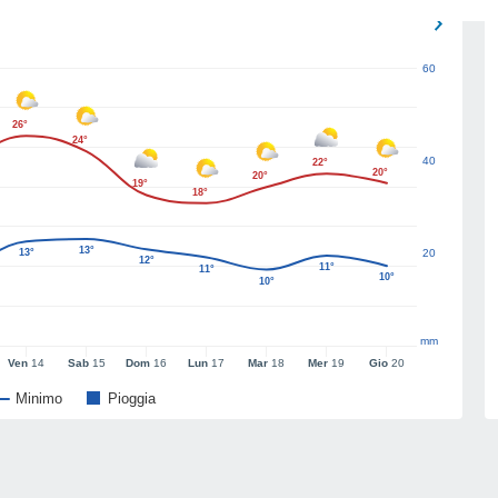
60
26°
24°
40
22°
20°
20°
19°
18°
13°
13°
20
12°
11°
11°
10°
10°
mm
Ven
14
Sab
15
Dom
16
Lun
17
Mar
18
Mer
19
Gio
20
Minimo
Pioggia