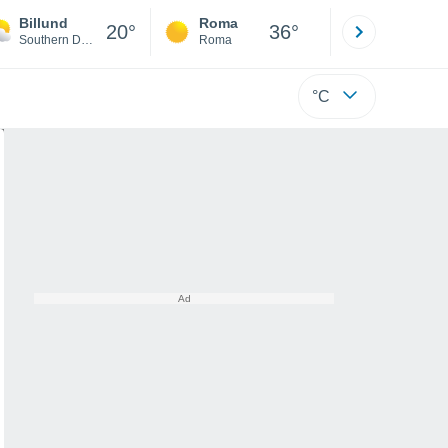
Billund
Roma
Milano
20°
36°
Southern Denmark
Roma
Milano
°C