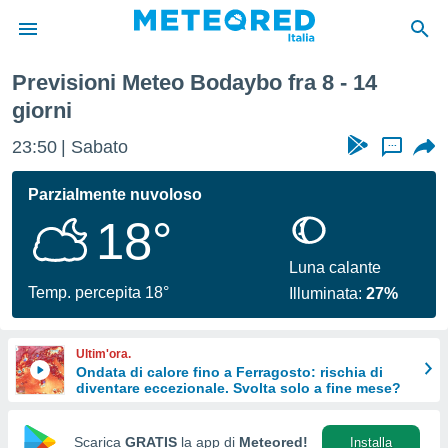
imana
Previsioni Meteo Bodaybo fra 8 - 14
tiva
giorni
rivacy
ti di
23:50
Sabato
...
net
net)
Parzialmente nuvoloso
i
 da
18°
nisti per
 che le
Luna calante
ioni
Temp. percepita 18°
iano di
Illuminata:
27%
È
 a
Ultim'ora.
ito Web
Ondata di calore fino a Ferragosto: rischia di
do le
diventare eccezionale. Svolta solo a fine mese?
opzioni:
Scarica
GRATIS
la app di
Meteored!
Installa
 i