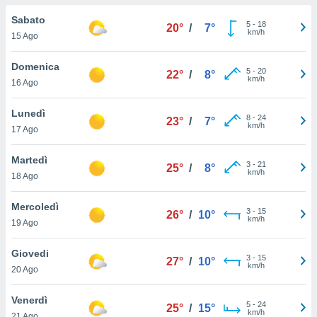
a", è
Sabato
5
-
18
20°
/
7°
al sito
km/h
15 Ago
ettando
zione di
Domenica
5
-
20
okie,
22°
/
8°
km/h
16 Ago
dei nostri
che ci
no di
Lunedì
8
-
24
23°
/
7°
 e
km/h
17 Ago
e il
amento
Martedì
3
-
21
 Web,
25°
/
8°
km/h
18 Ago
i
re un
Mercoledì
pecifico
3
-
15
26°
/
10°
km/h
arti la
19 Ago
à o
i
Giovedi
3
-
15
zzati
27°
/
10°
km/h
20 Ago
 di esso.
sultare
Venerdì
5
-
24
25°
/
15°
km/h
oni nella
21 Ago