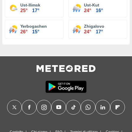
Ust-Ilimsk
Ust-Kut
25°
17°
24°
16°
Yerbogachen
Zhigalovo
26°
15°
24°
17°