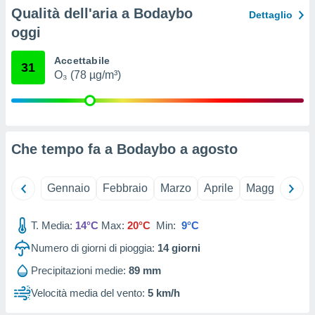
ioni
Qualità dell'aria a Bodaybo
Dettaglio
e
à non
oggi
izzata.
utare
Accettabile
31
zione dei
O₃ (78 µg/m³)
 al
ito Web
questo
ento
Che tempo fa a Bodaybo a
agosto
 il
Gennaio
Febbraio
Marzo
Aprile
Maggio
Giu
o
, noi e i
rtner
T. Media:
14°C
Max:
20°C
Min:
9°C
mo
Numero di giorni di pioggia:
14
giorni
tori
Precipitazioni medie:
89 mm
o
e simili
Velocità media del vento:
5 km/h
viare,