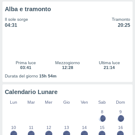
 e
ati
Alba e tramonto
 quali la
a su
Il sole sorge
Tramonto
ito web,
04:31
20:25
IP e
tori di
Alcuni
ro
 tuoi dati
Prima luce
Mezzogiorno
Ultima luce
 sulla
03:41
12:28
21:14
un
e
Durata del giorno
15h 54m
, al quale
rti. Per
Calendario Lunare
puoi
il tuo
Lun
Mar
Mer
Gio
Ven
Sab
Dom
o o
l
8
9
nto dei
ualsiasi
 facendo
10
11
12
13
14
15
16