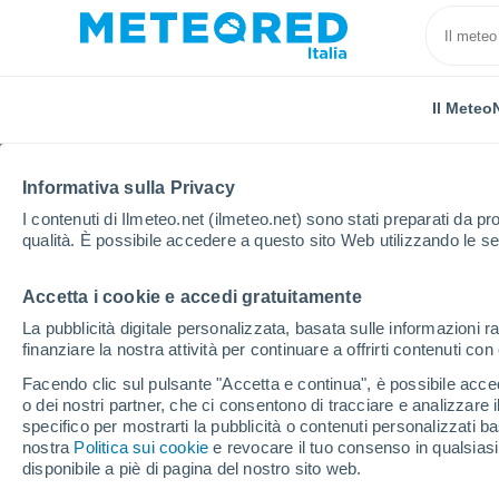
Il Meteo
Informativa sulla Privacy
I contenuti di Ilmeteo.net (ilmeteo.net) sono stati preparati da pro
qualità. È possibile accedere a questo sito Web utilizzando le se
Accetta i cookie e accedi gratuitamente
Home
Russia
Transbajkalia
Kuanda
La pubblicità digitale personalizzata, basata sulle informazioni ra
finanziare la nostra attività per continuare a offrirti contenuti co
Previsioni Meteo Kuan
Facendo clic sul pulsante "Accetta e continua", è possibile accede
o dei nostri partner, che ci consentono di tracciare e analizzare
17:07
Sabato
specifico per mostrarti la pubblicità o contenuti personalizzati b
nostra
Politica sui cookie
e revocare il tuo consenso in qualsia
disponibile a piè di pagina del nostro sito web.
Nubi sparse