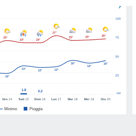
100
27°
26°
25°
25°
75
25°
24°
24°
50
16°
16°
14°
13°
13°
12°
25
10°
1.8
0.2
mm
Ven
14
Sab
15
Dom
16
Lun
17
Mar
18
Mer
19
Gio
20
Minimo
Pioggia