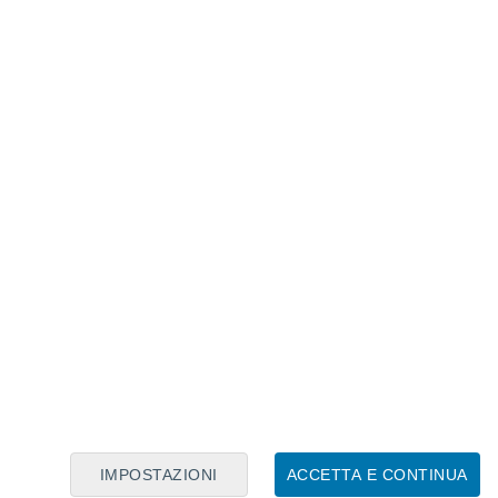
Calendario Lunare
Lun
Mar
Mer
Gio
Ven
Sab
Dom
8
9
10
11
12
13
14
15
16
17
18
19
20
21
IMPOSTAZIONI
ACCETTA E CONTINUA