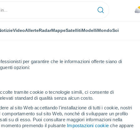
Notizie
Video
Allerte
Radar
Mappe
Satelliti
Modelli
Mondo
Sci
fessionisti per garantire che le informazioni offerte siano di
guenti opzioni:
ccolte tramite cookie o tecnologie simili, ci consente di
n elevati standard di qualità senza alcun costo.
da
re al sito Web accettando l'installazione di tutti i cookie, nostri
 il comportamento sul sito Web, nonché di sviluppare un profilo
...
asati su di esso. Puoi consultare maggiori informazioni nella
si momento premendo il pulsante
Impostazioni cookie
che appare
Per ora
Piogge deboli nelle prossime ore