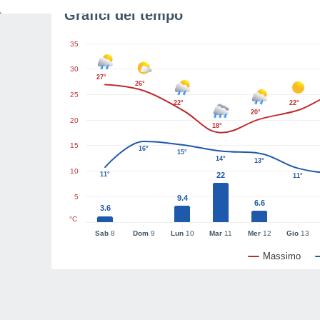
Grafici del tempo
35
30
27°
26°
25
22°
22°
20°
20
18°
15
16°
15°
14°
13°
10
11°
22
11°
5
9.4
6.6
3.6
°C
Sab
8
Dom
9
Lun
10
Mar
11
Mer
12
Gio
13
Massimo