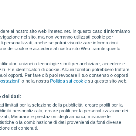
edere al nostro sito web ilmeteo.net. In questo caso ti informiamo
h
avigazione nel sito, ma non verranno utilizzati cookie per
i personalizzati, anche se potrai visualizzare informazioni
azione dei cookie e accedere al nostro sito Web tramite questo
tificatori univoci o tecnologie simili per archiviare, accedere e
e?
zzi IP e identificatori di cookie. Alcuni fornitori potrebbero trattare
 puoi opporti. Per fare ciò puoi revocare il tuo consenso o opporti
pioggia
Satelliti
Modelli
ostazioni
" o nella nostra
Politica sui cookie
su questo sito web.
 dei dati:
Martedì
Mercoledì
Giovedi
Venerdì
 limitati per la selezione della pubblicità, creare profili per la
bblicità personalizzata, creare profili per la personalizzazione dei
11 Ago
12 Ago
13 Ago
14 Ago
izzati, Misurare le prestazioni degli annunci, misurare le
istiche o la combinazione di dati provenienti da fonti diverse,
ezione dei contenuti.
90%
90%