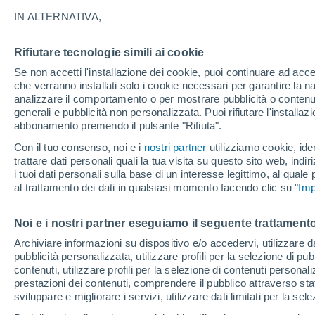
27°
IN ALTERNATIVA,
Rifiutare tecnologie simili ai cookie
Sud-est
Se non accetti l'installazione dei cookie, puoi continuare ad acc
Temp. percepita 27°
3
-
15 km/
che verranno installati solo i cookie necessari per garantire la n
analizzare il comportamento o per mostrare pubblicità o contenut
generali e pubblicità non personalizzata. Puoi rifiutare l'install
abbonamento premendo il pulsante "Rifiuta".
Ultim'ora.
Ondata di calore fino a Ferragosto: rischia di
Con il tuo consenso, noi e i
nostri partner
utilizziamo cookie, iden
diventare eccezionale. Svolta solo a fine mes
trattare dati personali quali la tua visita su questo sito web, indiri
i tuoi dati personali sulla base di un interesse legittimo, al quale
Il Meteo 1 - 7
Attualità
Mappa di pioggia
Radar di 
al trattamento dei dati in qualsiasi momento facendo clic su "
Imp
Noi e i nostri partner eseguiamo il seguente trattamento
Domani
Lunedì
Oggi
Archiviare informazioni su dispositivo e/o accedervi, utilizzare dati
pubblicità personalizzata, utilizzare profili per la selezione di pu
9 Ago
10 Ago
8 Ago
contenuti, utilizzare profili per la selezione di contenuti personal
prestazioni dei contenuti, comprendere il pubblico attraverso stat
sviluppare e migliorare i servizi, utilizzare dati limitati per la sel
90%
80%