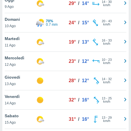
a", è
14
-
30
29°
/
14°
km/h
9 Ago
al sito
ettando
Domani
70%
20
-
43
24°
/
15°
zione di
0.7 mm
km/h
10 Ago
okie,
dei nostri
Martedì
16
-
33
che ci
19°
/
13°
km/h
11 Ago
no di
 e
e il
Mercoledì
10
-
23
23°
/
12°
amento
km/h
12 Ago
 Web,
i
Giovedi
14
-
32
re un
28°
/
12°
km/h
13 Ago
pecifico
arti la
Venerdì
à o
13
-
25
32°
/
16°
km/h
i
14 Ago
zzati
 di esso.
Sabato
13
-
29
sultare
31°
/
16°
km/h
15 Ago
oni nella