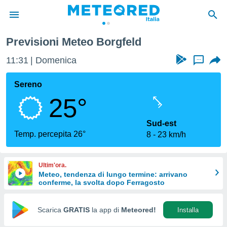
Previsioni Meteo Borgfeld
tiva
rivacy
11:31
Domenica
...
ti di
net
Sereno
net)
25°
i
 da
nisti per
Sud-est
 che le
Temp. percepita 26°
8
23 km/h
ioni
iano di
È
Ultim'ora.
Meteo, tendenza di lungo termine: arrivano
 a
conferme, la svolta dopo Ferragosto
ito Web
do le
opzioni:
Scarica
GRATIS
la app di
Meteored!
Installa
 i