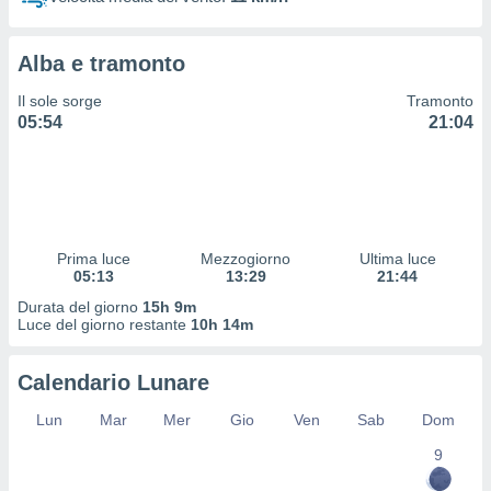
 profili
lezione
cità
Alba e tramonto
izzata,
fili per
Il sole sorge
Tramonto
05:54
21:04
izzazione
nuti,
 profili
lezione
uti
zzati,
Prima luce
Mezzogiorno
Ultima luce
 le
05:13
13:29
21:44
ni degli
 misurare
Durata del giorno
15h 9m
zioni dei
Luce del giorno restante
10h 14m
,
ere il
Calendario Lunare
so
Lun
Mar
Mer
Gio
Ven
Sab
Dom
he o la
ione di
9
enienti
diverse,