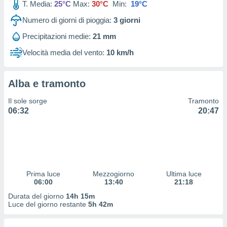
T. Media:
25°C
Max:
30°C
Min:
19°C
 profili
lezione
Numero di giorni di pioggia:
3
giorni
cità
izzata,
Precipitazioni medie:
21 mm
fili per
Velocità media del vento:
10 km/h
izzazione
nuti,
 profili
Alba e tramonto
lezione
Il sole sorge
Tramonto
uti
06:32
20:47
zzati,
 le
ni degli
 misurare
zioni dei
,
ere il
Prima luce
Mezzogiorno
Ultima luce
06:00
13:40
21:18
so
Durata del giorno
14h 15m
he o la
Luce del giorno restante
5h 42m
ione di
enienti
diverse,