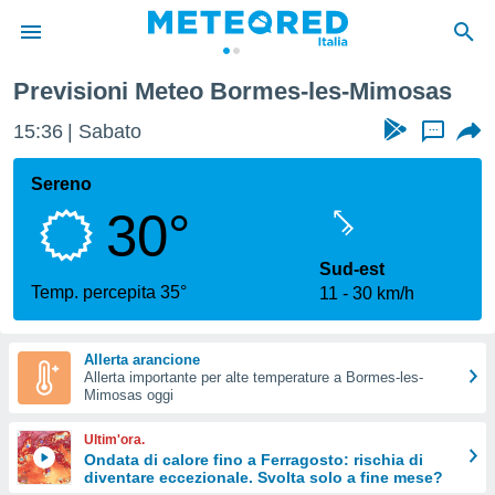
s-les-Mimosas
Previsioni Meteo Bormes-les-Mimosas
tiva
rivacy
15:36
Sabato
...
ti di
net
Sereno
net)
30°
i
 da
nisti per
Sud-est
 che le
Temp. percepita 35°
11
30 km/h
ioni
iano di
È
Allerta arancione
Allerta importante per alte temperature a Bormes-les-
 a
Mimosas oggi
ito Web
do le
Ultim'ora.
opzioni:
Ondata di calore fino a Ferragosto: rischia di
diventare eccezionale. Svolta solo a fine mese?
 i