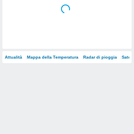
i nostri
artner
Attualità
Mappa della Temperatura
Radar di pioggia
Satelli