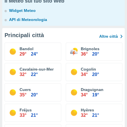
Il Meteo sul tuo sito Web
Widget Meteo
API di Meteorologia
Principali città
Altre città
Bandol
Brignoles
29°
24°
36°
20°
Cavalaire-sur-Mer
Cogolin
32°
22°
34°
20°
Cuers
Draguignan
35°
20°
34°
19°
Fréjus
Hyères
33°
21°
32°
21°