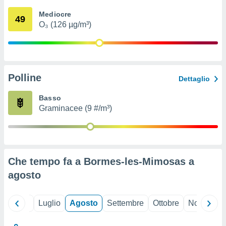
ioni
" o
Mediocre
tra
49
O₃ (126 µg/m³)
sui cookie
o sito
nostri
Polline
Dettaglio
mo il
te
Basso
ento dei
Graminacee (9 #/m³)
re
ioni su
vo e/o
i,
Che tempo fa a Bormes-les-Mimosas a
 dati
er la
agosto
 della
à, creare
r la
Giugno
Luglio
Agosto
Settembre
Ottobre
Novembre
à
izzata,