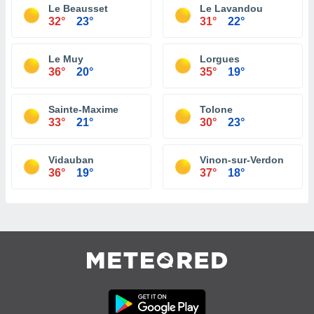
Le Beausset
Le Lavandou
32°
23°
31°
22°
Le Muy
Lorgues
36°
20°
35°
19°
Sainte-Maxime
Tolone
33°
21°
30°
23°
Vidauban
Vinon-sur-Verdon
36°
19°
37°
18°