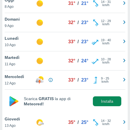
a", è
14
-
31
31°
/
21°
km/h
8 Ago
al sito
ettando
Domani
12
-
29
32°
/
23°
zione di
km/h
9 Ago
okie,
dei nostri
Lunedì
19
-
40
che ci
33°
/
23°
km/h
10 Ago
no di
 e
e il
Martedì
10
-
28
32°
/
24°
amento
km/h
11 Ago
 Web,
i
Mercoledì
9
-
25
re un
33°
/
23°
km/h
12 Ago
pecifico
arti la
à o
Scarica
GRATIS
la app di
i
Installa
Meteored!
zzati
 di esso.
sultare
Giovedi
14
-
32
35°
/
25°
km/h
13 Ago
oni nella