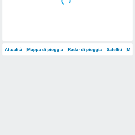
i nostri
artner
Attualità
Mappa di pioggia
Radar di pioggia
Satelliti
Mod