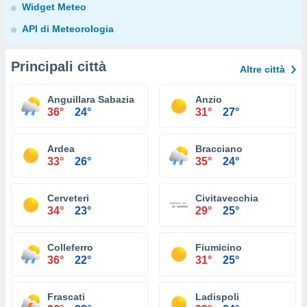
Widget Meteo
API di Meteorologia
Principali città
Altre città
Anguillara Sabazia
Anzio
36°
24°
31°
27°
Ardea
Bracciano
33°
26°
35°
24°
Cerveteri
Civitavecchia
34°
23°
29°
25°
Colleferro
Fiumicino
36°
22°
31°
25°
Frascati
Ladispoli