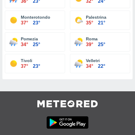
36°
23°
32°
24°
Monterotondo
Palestrina
37°
23°
35°
21°
Pomezia
Roma
34°
25°
39°
25°
Tivoli
Velletri
37°
23°
34°
22°