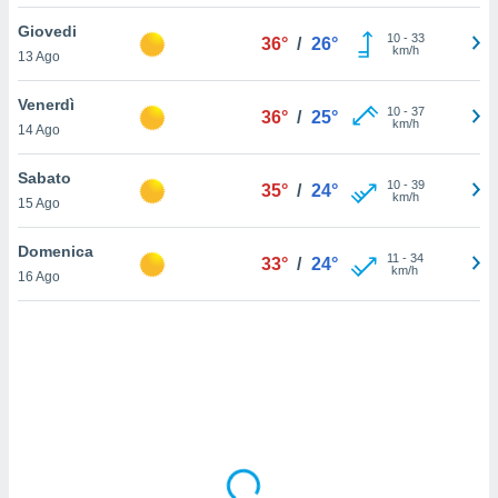
Giovedi
sui cookie
10
-
33
36°
/
26°
km/h
13 Ago
e il tuo
 in
Venerdì
10
-
37
36°
/
25°
o
km/h
14 Ago
 il
Sabato
azioni
10
-
39
35°
/
24°
km/h
15 Ago
kie
re
le a piè
Domenica
11
-
34
33°
/
24°
 del
km/h
16 Ago
to web.
ATIVA,
e
gie
i cookie
ccetti
zione dei