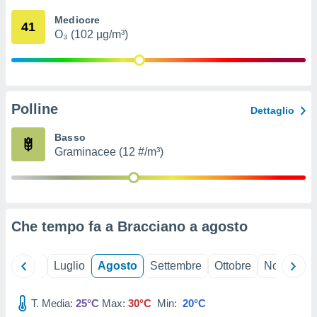
ioni
" o
Mediocre
tra
41
O₃ (102 µg/m³)
sui cookie
o sito
nostri
Polline
Dettaglio
mo il
te
Basso
ento dei
Graminacee (12 #/m³)
re
ioni su
vo e/o
i,
Che tempo fa a Bracciano a
agosto
 dati
er la
 della
Giugno
Luglio
Agosto
Settembre
Ottobre
Novembre
à, creare
r la
à
T. Media:
25°C
Max:
30°C
Min:
20°C
izzata,