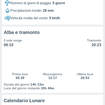
 profili
Numero di giorni di pioggia:
5
giorni
lezione
Precipitazioni medie:
29 mm
cità
izzata,
Velocità media del vento:
9 km/h
fili per
izzazione
Alba e tramonto
nuti,
 profili
Il sole sorge
Tramonto
lezione
06:10
20:23
uti
zzati,
 le
ni degli
 misurare
zioni dei
,
Prima luce
Mezzogiorno
Ultima luce
05:39
13:17
20:53
ere il
Durata del giorno
14h 13m
so
Luce del giorno restante
10h 44m
he o la
ione di
Calendario Lunare
enienti
diverse,