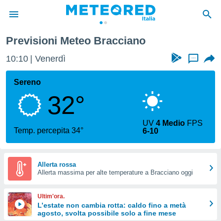
Previsioni Meteo Bracciano
tiva
rivacy
10:10
Venerdì
...
ti di
net
Sereno
net)
32°
i
 da
nisti per
UV
4 Medio
FPS
 che le
Temp. percepita 34°
6-10
ioni
iano di
È
Allerta rossa
 a
Allerta massima per alte temperature a Bracciano oggi
ito Web
do le
Ultim'ora.
opzioni:
L’estate non cambia rotta: caldo fino a metà
agosto, svolta possibile solo a fine mese
 i