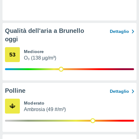
ioni
e
à non
izzata.
utare
Qualità dell'aria a Brunello
zione dei
Dettaglio
oggi
 al
ito Web
Mediocre
questo
53
O₃ (138 µg/m³)
ento
 il
o
Polline
Dettaglio
, noi e i
rtner
Moderato
mo
Ambrosia (49 #/m³)
tori
o
e simili
viare,