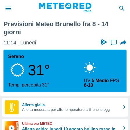
Previsioni Meteo Brunello fra 8 - 14
tiva
giorni
rivacy
ti di
11:14
Lunedì
...
net
net)
Sereno
i
 da
31°
nisti per
 che le
ioni
UV
5 Medio
FPS
Temp. percepita 31°
iano di
6-10
È
 a
Allerta gialla
ito Web
Allerta moderata per alte temperature a Brunello oggi
do le
opzioni:
Ultima ora METEO
Allerta caldo: lunedì 10 agosto bollino rosso in
 i