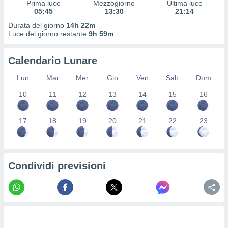
Prima luce
Mezzogiorno
Ultima luce
ioni
" o
05:45
13:30
21:14
tra
sui cookie
Durata del giorno
14h 22m
Luce del giorno restante
9h 59m
o sito
Calendario Lunare
nostri
Lun
Mar
Mer
Gio
Ven
Sab
Dom
mo il
te
10
11
12
13
14
15
16
ento dei
17
18
19
20
21
22
23
re
ioni su
vo e/o
i,
Condividi previsioni
 dati
er la
 della
à, creare
r la
à
izzata,