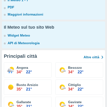
Il Meteo 1 - 7
PDF
Maggiori informazioni
Il Meteo sul tuo sito Web
Widget Meteo
API di Meteorologia
Principali città
Altre città
Angera
Besozzo
34°
22°
34°
22°
Busto Arsizio
Cittiglio
35°
21°
34°
22°
Gallarate
Gavirate
35°
21°
34°
22°