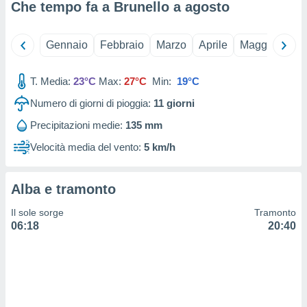
 e
Che tempo fa a Brunello a
agosto
ati
 quali la
a su
Gennaio
Febbraio
Marzo
Aprile
Maggio
Giu
ito web,
IP e
tori di
T. Media:
23°C
Max:
27°C
Min:
19°C
Alcuni
Numero di giorni di pioggia:
11
giorni
ro
Precipitazioni medie:
135 mm
 tuoi dati
 sulla
Velocità media del vento:
5 km/h
un
e
, al quale
Alba e tramonto
rti. Per
puoi
Il sole sorge
Tramonto
il tuo
06:18
20:40
o o
l
nto dei
ualsiasi
 facendo