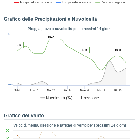
Temperatura massima
Temperatura minima
Punto di rugiada
ie e
edi
tamente
Grafico delle Precipitazioni e Nuvolosità
blicità
Pioggia, neve e nuvolosità per i prossimi 14 giorni
tale
1
5
lizzata,
1022
ACCETTA
 sulle
E
1017
azioni
1015
1015
CONTINUA
 tramite
5
ie o
e simili,
IMPOSTAZIONI
ente di
iare la
tività per
mm
uare a
Sab
8
Lun
10
Mer
12
Ven
14
Dom
16
Mar
18
Gio
20
contenuti
Nuvolosità (%)
Pressione
levati
ard di
à senza
Grafico del Vento
costo.
Velocità media, direzione e raffiche di vento per i prossimi 14 giorni
clic sul
50
 "Accetta
40