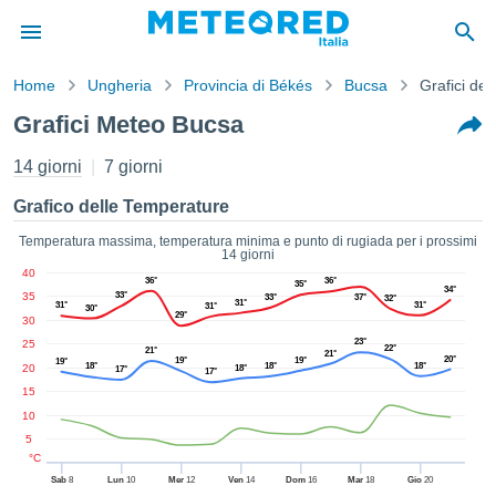
Home
Ungheria
Provincia di Békés
Bucsa
Grafici de
mativa
Grafici Meteo Bucsa
Privacy
nuti di
14 giorni
7 giorni
eo.net
eo.net)
Grafico delle Temperature
stati
ati da
Temperatura massima, temperatura minima e punto di rugiada per i prossimi
14 giorni
nisti per
40
e che le
36°
36°
35°
34°
35
33°
33°
37°
32°
azioni
31°
31°
31°
31°
30°
29°
30
siano di
tà. È
23°
25
22°
21°
21°
20°
19°
19°
19°
ibile
18°
18°
18°
20
18°
17°
17°
ere a
15
sito Web
10
ando le
5
 opzioni:
°C
Sab
8
Lun
10
Mer
12
Ven
14
Dom
16
Mar
18
Gio
20
tta i