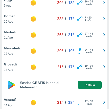
a", è
16
-
33
30°
/
18°
km/h
9 Ago
al sito
ettando
Domani
7
-
20
33°
/
17°
zione di
km/h
10 Ago
okie,
dei nostri
Martedì
27
-
48
che ci
36°
/
21°
km/h
11 Ago
no di
 e
e il
Mercoledì
24
-
48
29°
/
19°
amento
km/h
12 Ago
 Web,
i
Giovedi
19
-
39
re un
31°
/
17°
km/h
13 Ago
pecifico
arti la
à o
Scarica
GRATIS
la app di
i
Installa
Meteored!
zzati
 di esso.
sultare
Venerdì
17
-
33
31°
/
18°
km/h
14 Ago
oni nella