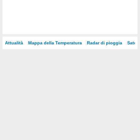
i nostri
artner
Attualità
Mappa della Temperatura
Radar di pioggia
Satelli