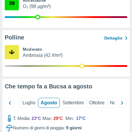
Accettabile
39
ioni
" o
O₃ (98 µg/m³)
tra
sui cookie
o sito
Polline
nostri
Dettaglio
mo il
Moderato
te
Ambrosia (42 #/m³)
ento dei
re
ioni su
vo e/o
Che tempo fa a Bucsa a
agosto
i,
 dati
er la
Giugno
Luglio
Agosto
Settembre
Ottobre
Novembre
 della
à, creare
r la
T. Media:
23°C
Max:
29°C
Min:
17°C
à
Numero di giorni di pioggia:
9
giorni
izzata,