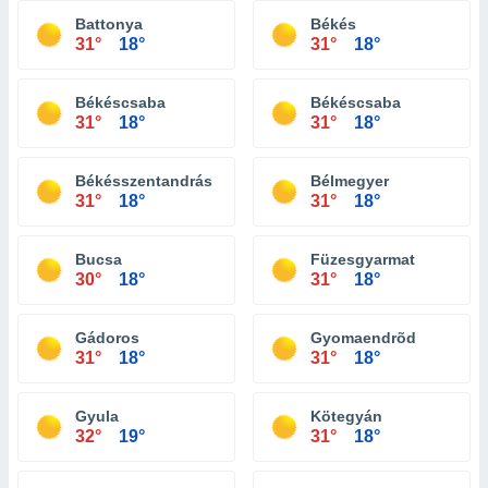
Battonya
Békés
31°
18°
31°
18°
Békéscsaba
Békéscsaba
31°
18°
31°
18°
Békésszentandrás
Bélmegyer
31°
18°
31°
18°
Bucsa
Füzesgyarmat
30°
18°
31°
18°
Gádoros
Gyomaendrõd
31°
18°
31°
18°
Gyula
Kötegyán
32°
19°
31°
18°