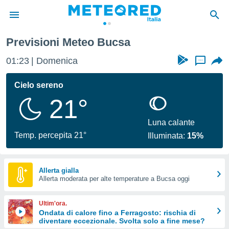
Previsioni Meteo Bucsa
tiva
rivacy
01:23
Domenica
...
ti di
net
Cielo sereno
net)
21°
i
 da
nisti per
Luna calante
 che le
Temp. percepita 21°
Illuminata:
15%
ioni
iano di
È
Allerta gialla
 a
Allerta moderata per alte temperature a Bucsa oggi
ito Web
do le
Ultim'ora.
opzioni:
Ondata di calore fino a Ferragosto: rischia di
diventare eccezionale. Svolta solo a fine mese?
 i