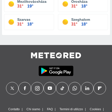
Mezõkovácsháza
Orosháza
31°
19°
31°
18°
Szarvas
Szeghalom
31°
18°
31°
18°
Contatto
Chi siamo
FAQ
Termini di utilizzo
Cookies