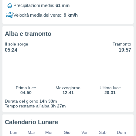
 profili
Precipitazioni medie:
61 mm
lezione
cità
Velocità media del vento:
9 km/h
izzata,
fili per
Alba e tramonto
izzazione
nuti,
Il sole sorge
Tramonto
 profili
05:24
19:57
lezione
uti
zzati,
 le
ni degli
 misurare
Prima luce
Mezzogiorno
Ultima luce
zioni dei
04:50
12:41
20:31
,
ere il
Durata del giorno
14h 33m
Tempo restante all'alba
3h 27m
so
he o la
Calendario Lunare
ione di
enienti
Lun
Mar
Mer
Gio
Ven
Sab
Dom
diverse,