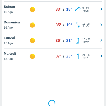
Sabato
sui cookie
9
-
29
33°
/
18°
km/h
15 Ago
e il tuo
 in
Domenica
11
-
24
35°
/
19°
o
km/h
16 Ago
 il
Lunedì
azioni
10
-
26
36°
/
21°
km/h
17 Ago
kie
re
le a piè
Martedì
21
-
43
37°
/
23°
 del
km/h
18 Ago
to web.
ATIVA,
e
gie
i cookie
ccetti
zione dei