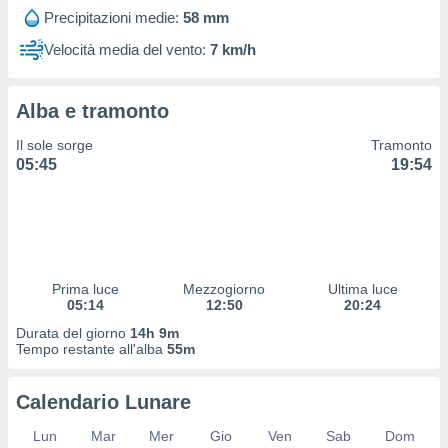
 profili
Precipitazioni medie:
58 mm
lezione
cità
Velocità media del vento:
7 km/h
izzata,
fili per
Alba e tramonto
izzazione
nuti,
Il sole sorge
Tramonto
 profili
05:45
19:54
lezione
uti
zzati,
 le
ni degli
 misurare
Prima luce
Mezzogiorno
Ultima luce
zioni dei
05:14
12:50
20:24
,
ere il
Durata del giorno
14h 9m
Tempo restante all'alba
55m
so
he o la
Calendario Lunare
ione di
enienti
Lun
Mar
Mer
Gio
Ven
Sab
Dom
diverse,