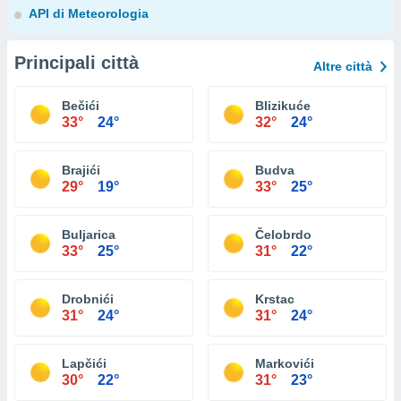
API di Meteorologia
Principali città
Altre città
Bečići
Blizikuće
33°
24°
32°
24°
Brajići
Budva
29°
19°
33°
25°
Buljarica
Čelobrdo
33°
25°
31°
22°
Drobnići
Krstac
31°
24°
31°
24°
Lapčići
Markovići
30°
22°
31°
23°