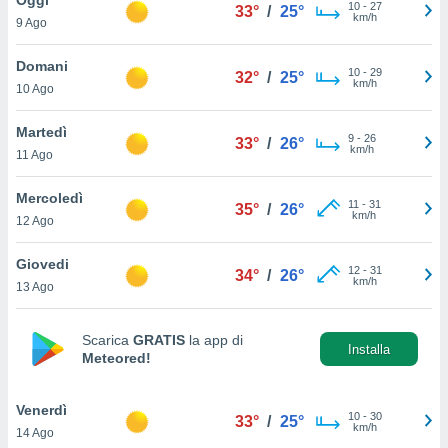
a", è
10
-
27
33°
/
25°
km/h
9 Ago
al sito
ettando
Domani
10
-
29
32°
/
25°
zione di
km/h
10 Ago
okie,
dei nostri
Martedì
9
-
26
che ci
33°
/
26°
km/h
11 Ago
no di
 e
e il
Mercoledì
11
-
31
35°
/
26°
amento
km/h
12 Ago
 Web,
i
Giovedi
12
-
31
re un
34°
/
26°
km/h
13 Ago
pecifico
arti la
à o
Scarica
GRATIS
la app di
i
Installa
Meteored!
zzati
 di esso.
sultare
Venerdì
10
-
30
33°
/
25°
km/h
14 Ago
oni nella