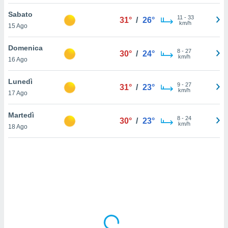
Sabato
sui cookie
11
-
33
31°
/
26°
km/h
15 Ago
e il tuo
 in
Domenica
8
-
27
30°
/
24°
o
km/h
16 Ago
 il
Lunedì
azioni
9
-
27
31°
/
23°
km/h
17 Ago
kie
re
le a piè
Martedì
8
-
24
30°
/
23°
 del
km/h
18 Ago
to web.
ATIVA,
e
gie
i cookie
ccetti
zione dei