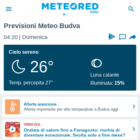
Previsioni Meteo Budva
tiva
rivacy
04:20
Domenica
...
ti di
net
Cielo sereno
net)
26°
i
 da
nisti per
Luna calante
 che le
Temp. percepita 27°
Illuminata:
15%
ioni
iano di
È
Allerta arancione
 a
Allerta importante per alte temperature a Budva oggi
ito Web
do le
Ultim'ora.
opzioni:
Ondata di calore fino a Ferragosto: rischia di
diventare eccezionale. Svolta solo a fine mese?
 i