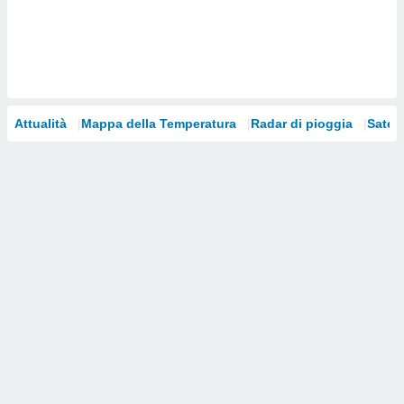
i nostri
artner
Attualità
Mappa della Temperatura
Radar di pioggia
Satelli