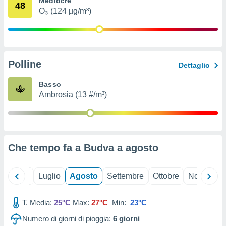
Mediocre
48
ioni
" o
O₃ (124 µg/m³)
tra
sui cookie
o sito
Polline
nostri
Dettaglio
mo il
Basso
te
Ambrosia (13 #/m³)
ento dei
re
ioni su
vo e/o
Che tempo fa a Budva a
agosto
i,
 dati
er la
Giugno
Luglio
Agosto
Settembre
Ottobre
Novembre
 della
à, creare
r la
T. Media:
25°C
Max:
27°C
Min:
23°C
à
Numero di giorni di pioggia:
6
giorni
izzata,