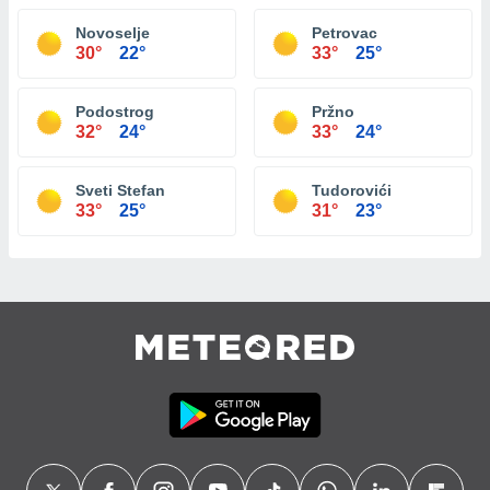
Novoselje
Petrovac
30°
22°
33°
25°
Podostrog
Pržno
32°
24°
33°
24°
Sveti Stefan
Tudorovići
33°
25°
31°
23°