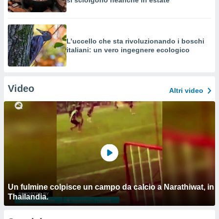
si sciolgono neanche in estate
L’uccello che sta rivoluzionando i boschi
italiani: un vero ingegnere ecologico
Video
Altri video
Un fulmine colpisce un campo da calcio a Narathiwat, in
Thailandia.