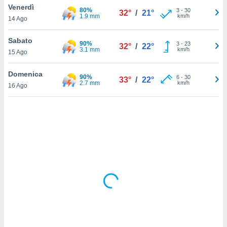
Venerdì
80%
3
-
30
32°
/
21°
1.9 mm
km/h
sui cookie
14 Ago
e il tuo
 in
Sabato
90%
3
-
23
32°
/
22°
3.1 mm
km/h
15 Ago
o
 il
Domenica
90%
6
-
30
33°
/
22°
2.7 mm
km/h
azioni
16 Ago
kie
re
le a piè
 del
to web.
ATIVA,
e
gie
i cookie
ccetti
zione dei