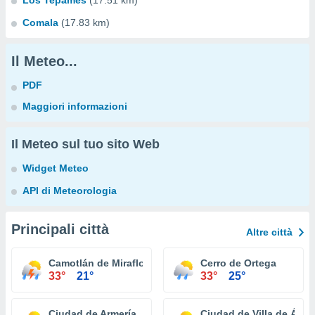
Los Tepames
(17.51 km)
Comala
(17.83 km)
Il Meteo...
PDF
Maggiori informazioni
Il Meteo sul tuo sito Web
Widget Meteo
API di Meteorologia
Principali città
Altre città
Camotlán de Miraflores
Cerro de Ortega
33°
21°
33°
25°
Ciudad de Armería
Ciudad de Villa de Álva