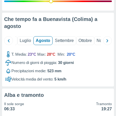
ioni
" o
tra
sui cookie
o sito
Che tempo fa a Buenavista (Colima) a
agosto
nostri
Giugno
Luglio
Agosto
Settembre
Ottobre
Novembre
mo il
te
ento dei
T. Media:
23°C
Max:
28°C
Min:
20°C
Numero di giorni di pioggia:
30
giorni
re
ioni su
Precipitazioni medie:
523 mm
vo e/o
Velocità media del vento:
5 km/h
i,
 dati
er la
 della
Alba e tramonto
à, creare
r la
Il sole sorge
Tramonto
à
06:33
19:27
izzata,