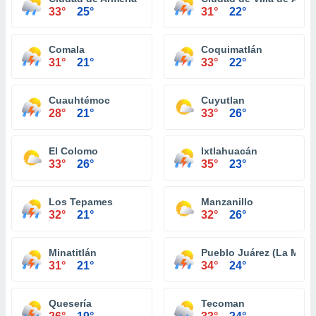
33°
25°
31°
22°
Comala
Coquimatlán
31°
21°
33°
22°
Cuauhtémoc
Cuyutlan
28°
21°
33°
26°
El Colomo
Ixtlahuacán
33°
26°
35°
23°
Los Tepames
Manzanillo
32°
21°
32°
26°
Minatitlán
Pueblo Juárez (La Magd
31°
21°
34°
24°
Quesería
Tecoman