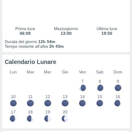
 profili
lezione
cità
izzata,
fili per
Prima luce
Mezzogiorno
Ultima luce
06:09
13:00
19:50
izzazione
Durata del giorno
12h 54m
nuti,
Tempo restante all'alba
2h 43m
 profili
lezione
uti
Calendario Lunare
zzati,
 le
Lun
Mar
Mer
Gio
Ven
Sab
Dom
ni degli
 misurare
7
8
9
zioni dei
,
10
11
12
13
14
15
16
ere il
so
17
18
19
20
he o la
ione di
enienti
diverse,