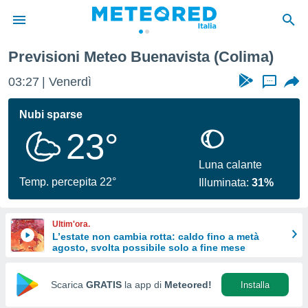
Previsioni Meteo Buenavista (Colima)
tiva
rivacy
03:27
Venerdì
...
ti di
net
Nubi sparse
net)
23°
i
 da
nisti per
Luna calante
 che le
Temp. percepita 22°
Illuminata:
31%
ioni
iano di
È
Ultim'ora.
L’estate non cambia rotta: caldo fino a metà
 a
agosto, svolta possibile solo a fine mese
ito Web
do le
opzioni:
Scarica
GRATIS
la app di
Meteored!
Installa
 i