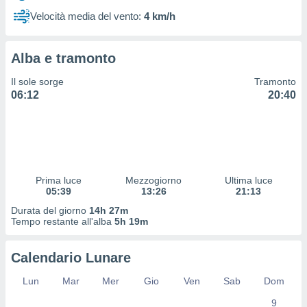
 profili
Velocità media del vento:
4 km/h
lezione
cità
izzata,
Alba e tramonto
fili per
Il sole sorge
Tramonto
izzazione
06:12
20:40
nuti,
 profili
lezione
uti
zzati,
 le
ni degli
Prima luce
Mezzogiorno
Ultima luce
 misurare
05:39
13:26
21:13
zioni dei
Durata del giorno
14h 27m
,
Tempo restante all'alba
5h 19m
ere il
so
Calendario Lunare
he o la
ione di
Lun
Mar
Mer
Gio
Ven
Sab
Dom
enienti
9
diverse,