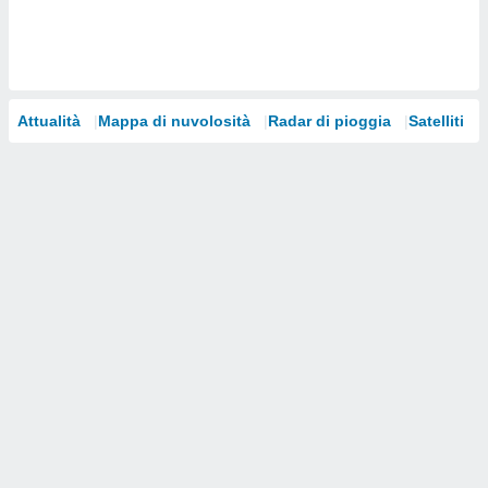
i nostri
artner
Attualità
Mappa di nuvolosità
Radar di pioggia
Satelliti