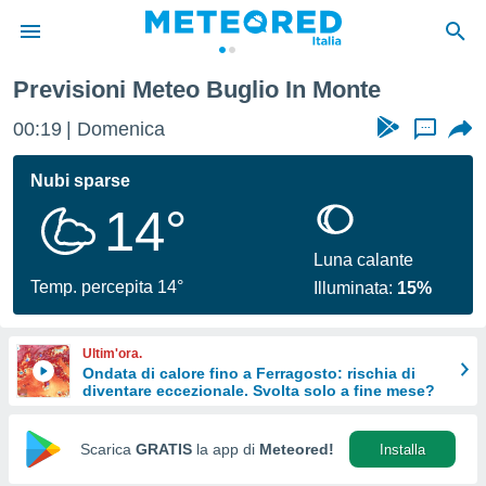
Previsioni Meteo Buglio In Monte
tiva
rivacy
00:19
Domenica
...
ti di
net
Nubi sparse
net)
14°
i
 da
nisti per
Luna calante
 che le
Temp. percepita 14°
Illuminata:
15%
ioni
iano di
È
Ultim'ora.
Ondata di calore fino a Ferragosto: rischia di
 a
diventare eccezionale. Svolta solo a fine mese?
ito Web
do le
opzioni:
Scarica
GRATIS
la app di
Meteored!
Installa
 i