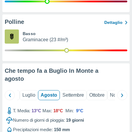
ioni
" o
tra
sui cookie
o sito
Polline
Dettaglio
Basso
nostri
Graminacee (23 #/m³)
mo il
te
ento dei
Che tempo fa a Buglio In Monte a
re
agosto
ioni su
vo e/o
i,
Giugno
Luglio
Agosto
Settembre
Ottobre
Novembre
 dati
er la
 della
T. Media:
13°C
Max:
18°C
Min:
9°C
à, creare
r la
Numero di giorni di pioggia:
19
giorni
à
izzata,
Precipitazioni medie:
150 mm