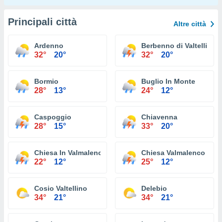
Principali città
Altre città
Ardenno
Berbenno di Valtellina
32°
20°
32°
20°
Bormio
Buglio In Monte
28°
13°
24°
12°
Caspoggio
Chiavenna
28°
15°
33°
20°
Chiesa In Valmalenco
Chiesa Valmalenco
22°
12°
25°
12°
Cosio Valtellino
Delebio
34°
21°
34°
21°