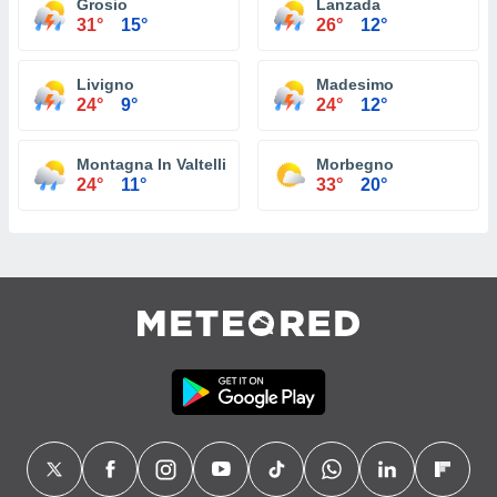
Grosio
Lanzada
31°
15°
26°
12°
Livigno
Madesimo
24°
9°
24°
12°
Montagna In Valtellina
Morbegno
24°
11°
33°
20°