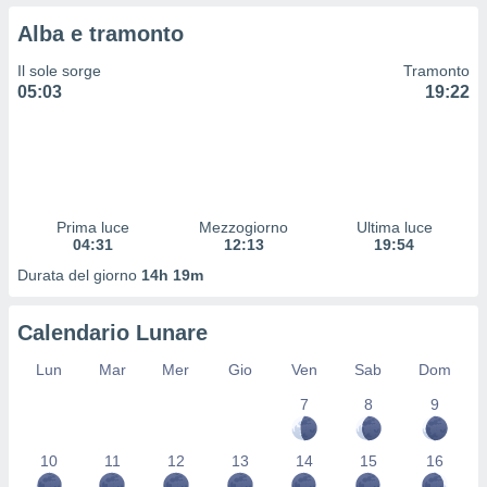
 profili
Alba e tramonto
lezione
cità
Il sole sorge
Tramonto
izzata,
05:03
19:22
fili per
izzazione
nuti,
 profili
lezione
uti
Prima luce
Mezzogiorno
Ultima luce
zzati,
04:31
12:13
19:54
 le
Durata del giorno
14h 19m
ni degli
 misurare
zioni dei
Calendario Lunare
,
ere il
Lun
Mar
Mer
Gio
Ven
Sab
Dom
so
7
8
9
he o la
ione di
10
11
12
13
14
15
16
enienti
diverse,