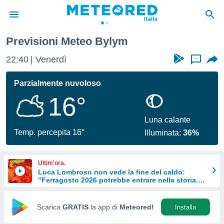
Previsioni Meteo Bylym
tiva
rivacy
22:40
Venerdì
...
ti di
net
Parzialmente nuvoloso
net)
16°
i
 da
nisti per
Luna calante
 che le
Temp. percepita 16°
Illuminata:
36%
ioni
iano di
È
Ultim'ora.
Luca Lombroso non vede la fine del caldo:
 a
"Ferragosto 2026 potrebbe entrare nella storia.
ito Web
Ecco perché."
do le
opzioni:
Scarica
GRATIS
la app di
Meteored!
Installa
 i