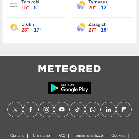
Terskokl
Tyrnyauz
15°
5°
20°
12°
Urukh
Zaragizh
28°
17°
27°
16°
Contatto
Chi siamo
FAQ
Termini di utilizzo
Cookies