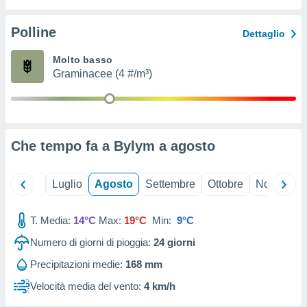
ioni
" o
tra
Polline
Dettaglio
sui cookie
o sito
Molto basso
Graminacee (4 #/m³)
nostri
mo il
te
ento dei
Che tempo fa a Bylym a
agosto
re
ioni su
Giugno
Luglio
Agosto
Settembre
Ottobre
Novembre
vo e/o
i,
T. Media:
14°C
Max:
19°C
Min:
9°C
 dati
er la
Numero di giorni di pioggia:
24
giorni
 della
à, creare
Precipitazioni medie:
168 mm
r la
Velocità media del vento:
4 km/h
à
izzata,