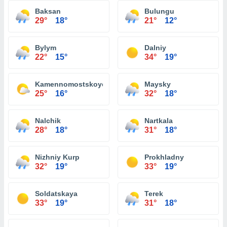
Baksan
Bulungu
29°
18°
21°
12°
Bylym
Dalniy
22°
15°
34°
19°
Kamennomostskoye
Maysky
25°
16°
32°
18°
Nalchik
Nartkala
28°
18°
31°
18°
Nizhniy Kurp
Prokhladny
32°
19°
33°
19°
Soldatskaya
Terek
33°
19°
31°
18°