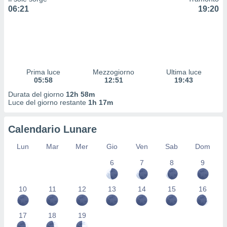
 profili
06:21
19:20
lezione
cità
izzata,
fili per
izzazione
Prima luce
Mezzogiorno
Ultima luce
nuti,
05:58
12:51
19:43
 profili
lezione
Durata del giorno
12h 58m
uti
Luce del giorno restante
1h 17m
zzati,
 le
Calendario Lunare
ni degli
 misurare
Lun
Mar
Mer
Gio
Ven
Sab
Dom
zioni dei
,
6
7
8
9
ere il
so
10
11
12
13
14
15
16
he o la
ione di
17
18
19
enienti
diverse,