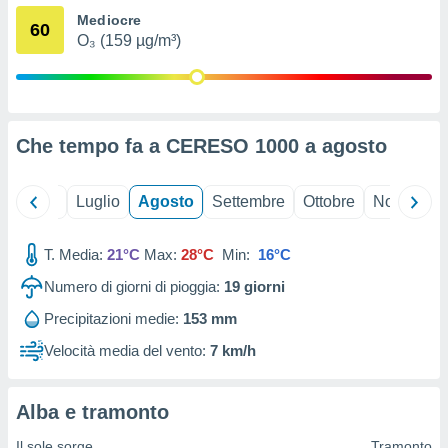
ioni
" o
Mediocre
60
tra
O₃ (159 µg/m³)
sui cookie
o sito
nostri
Che tempo fa a CERESO 1000 a
agosto
mo il
te
Giugno
Luglio
Agosto
Settembre
Ottobre
Novembre
ento dei
re
T. Media:
21°C
Max:
28°C
Min:
16°C
ioni su
Numero di giorni di pioggia:
19
giorni
vo e/o
i,
Precipitazioni medie:
153 mm
 dati
er la
Velocità media del vento:
7 km/h
 della
à, creare
r la
Alba e tramonto
à
izzata,
Il sole sorge
Tramonto