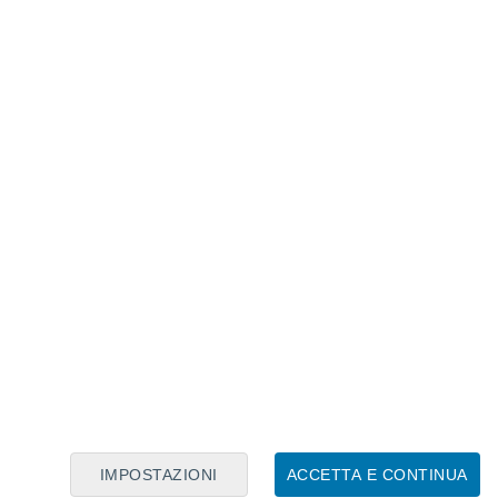
Calendario Lunare
Lun
Mar
Mer
Gio
Ven
Sab
Dom
6
7
8
9
10
11
12
13
14
15
16
17
18
19
IMPOSTAZIONI
ACCETTA E CONTINUA