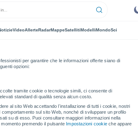
Notizie
Video
Allerte
Radar
Mappe
Satelliti
Modelli
Mondo
Sci
fessionisti per garantire che le informazioni offerte siano di
guenti opzioni:
ccolte tramite cookie o tecnologie simili, ci consente di
n elevati standard di qualità senza alcun costo.
etta
re al sito Web accettando l'installazione di tutti i cookie, nostri
 il comportamento sul sito Web, nonché di sviluppare un profilo
...
asati su di esso. Puoi consultare maggiori informazioni nella
si momento premendo il pulsante
Impostazioni cookie
che appare
Per ora
Cielo sereno nelle prossime ore