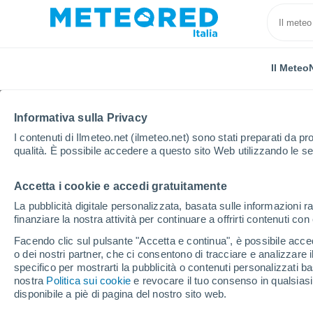
Il Meteo
Informativa sulla Privacy
I contenuti di Ilmeteo.net (ilmeteo.net) sono stati preparati da pro
qualità. È possibile accedere a questo sito Web utilizzando le se
Accetta i cookie e accedi gratuitamente
Home
Sud Sardegna
Calasetta
La pubblicità digitale personalizzata, basata sulle informazioni ra
finanziare la nostra attività per continuare a offrirti contenuti co
Previsioni Meteo Calas
Facendo clic sul pulsante "Accetta e continua", è possibile accede
o dei nostri partner, che ci consentono di tracciare e analizzare
22:31
Giovedi
specifico per mostrarti la pubblicità o contenuti personalizzati b
nostra
Politica sui cookie
e revocare il tuo consenso in qualsia
disponibile a piè di pagina del nostro sito web.
Cielo sereno