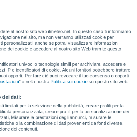
te
edere al nostro sito web ilmeteo.net. In questo caso ti informiamo
46%
avigazione nel sito, ma non verranno utilizzati cookie per
i personalizzati, anche se potrai visualizzare informazioni
azione dei cookie e accedere al nostro sito Web tramite questo
forti
tificatori univoci o tecnologie simili per archiviare, accedere e
zzi IP e identificatori di cookie. Alcuni fornitori potrebbero trattare
 puoi opporti. Per fare ciò puoi revocare il tuo consenso o opporti
adar di pioggia
Satelliti
Modelli
ostazioni
" o nella nostra
Politica sui cookie
su questo sito web.
 dei dati:
omenica
Lunedì
Martedì
Mercoledì
 limitati per la selezione della pubblicità, creare profili per la
bblicità personalizzata, creare profili per la personalizzazione dei
9 Ago
10 Ago
11 Ago
12 Ago
izzati, Misurare le prestazioni degli annunci, misurare le
istiche o la combinazione di dati provenienti da fonti diverse,
ezione dei contenuti.