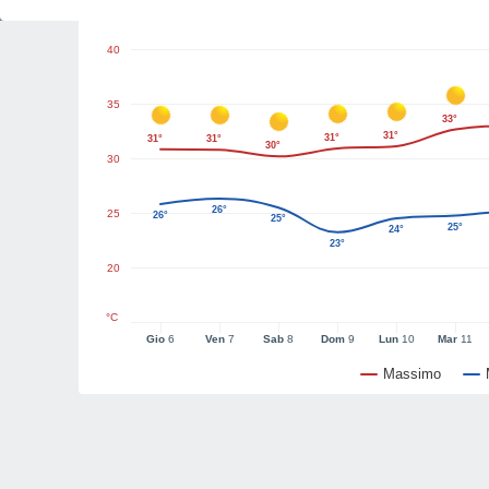
Grafici del tempo
40
35
33°
31°
31°
31°
31°
30°
30
26°
25
26°
25°
25°
24°
23°
20
°C
Gio
6
Ven
7
Sab
8
Dom
9
Lun
10
Mar
11
Massimo