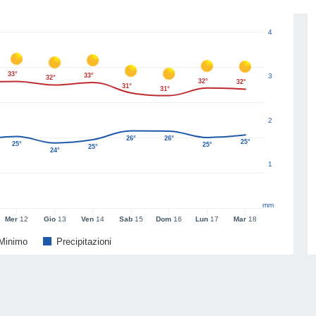
4
33°
33°
3
32°
32°
32°
31°
31°
2
26°
26°
25°
25°
25°
25°
24°
1
mm
Mer
12
Gio
13
Ven
14
Sab
15
Dom
16
Lun
17
Mar
18
Minimo
Precipitazioni