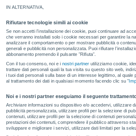
27°
IN ALTERNATIVA,
Rifiutare tecnologie simili ai cookie
Luna calan
Se non accetti l'installazione dei cookie, puoi continuare ad acc
Illuminata:
Temp. percepita 31°
che verranno installati solo i cookie necessari per garantire la n
analizzare il comportamento o per mostrare pubblicità o contenut
generali e pubblicità non personalizzata. Puoi rifiutare l'install
abbonamento premendo il pulsante "Rifiuta".
Ultim’ora
Caldo intenso sull’Italia, ma venerdì 7 agosto 
Con il tuo consenso, noi e i
nostri partner
utilizziamo cookie, iden
temporali minacciano il Nord
trattare dati personali quali la tua visita su questo sito web, indiri
i tuoi dati personali sulla base di un interesse legittimo, al quale
Il Meteo 1 - 7
Attualità
Mappa della Temperatura
R
al trattamento dei dati in qualsiasi momento facendo clic su "
Imp
Noi e i nostri partner eseguiamo il seguente trattamento
Domani
Sabato
D
Oggi
Archiviare informazioni su dispositivo e/o accedervi, utilizzare dati
pubblicità personalizzata, utilizzare profili per la selezione di pu
7 Ago
8 Ago
6 Ago
contenuti, utilizzare profili per la selezione di contenuti personal
prestazioni dei contenuti, comprendere il pubblico attraverso stat
sviluppare e migliorare i servizi, utilizzare dati limitati per la sel