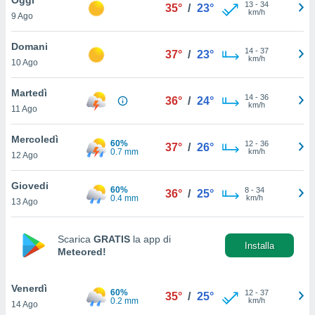
a", è
13
-
34
35°
/
23°
km/h
9 Ago
al sito
ettando
Domani
14
-
37
37°
/
23°
zione di
km/h
10 Ago
okie,
dei nostri
Martedì
14
-
36
che ci
36°
/
24°
km/h
11 Ago
no di
 e
e il
Mercoledì
60%
12
-
36
37°
/
26°
amento
0.7 mm
km/h
12 Ago
 Web,
i
Giovedi
60%
8
-
34
re un
36°
/
25°
0.4 mm
km/h
13 Ago
pecifico
arti la
à o
Scarica
GRATIS
la app di
i
Installa
Meteored!
zzati
 di esso.
sultare
Venerdì
60%
12
-
37
35°
/
25°
0.2 mm
km/h
14 Ago
oni nella