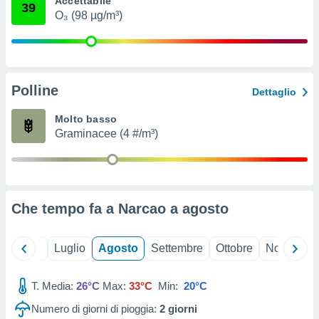
Accettabile
39
ioni
" o
O₃ (98 µg/m³)
tra
sui cookie
o sito
Polline
nostri
Dettaglio
mo il
Molto basso
te
Graminacee (4 #/m³)
ento dei
re
ioni su
vo e/o
Che tempo fa a Narcao a
agosto
i,
 dati
er la
Giugno
Luglio
Agosto
Settembre
Ottobre
Novembre
 della
à, creare
r la
T. Media:
26°C
Max:
33°C
Min:
20°C
à
Numero di giorni di pioggia:
2
giorni
izzata,