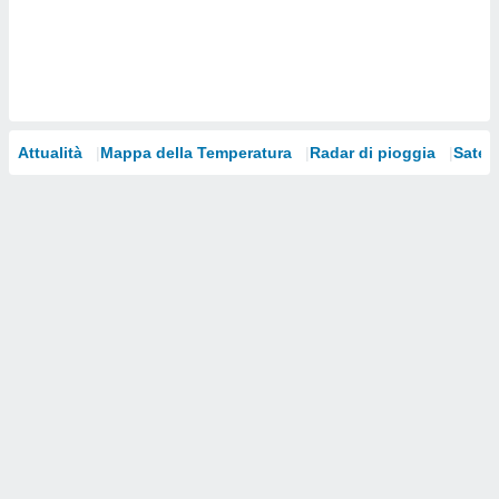
i nostri
artner
Attualità
Mappa della Temperatura
Radar di pioggia
Satelli