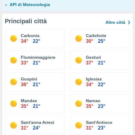
API di Meteorologia
Principali città
Altre città
Carbonia
Carloforte
34°
22°
30°
25°
Fluminimaggiore
Gesturi
33°
21°
37°
21°
Guspini
Iglesias
36°
21°
34°
22°
Mandas
Narcao
35°
21°
35°
23°
Sant'anna Arresi
Sant'Antioco
31°
24°
31°
23°