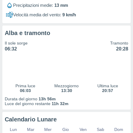
 profili
Precipitazioni medie:
13 mm
lezione
cità
Velocità media del vento:
9 km/h
izzata,
fili per
Alba e tramonto
izzazione
nuti,
Il sole sorge
Tramonto
 profili
06:32
20:28
lezione
uti
zzati,
 le
ni degli
 misurare
Prima luce
Mezzogiorno
Ultima luce
zioni dei
06:03
13:30
20:57
,
ere il
Durata del giorno
13h 56m
Luce del giorno restante
11h 32m
so
he o la
Calendario Lunare
ione di
enienti
Lun
Mar
Mer
Gio
Ven
Sab
Dom
diverse,