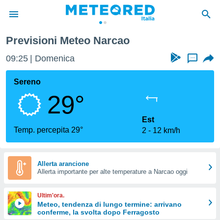
Previsioni Meteo Narcao
tiva
rivacy
09:25
Domenica
...
ti di
net
Sereno
net)
29°
i
 da
nisti per
Est
 che le
Temp. percepita 29°
2
12 km/h
ioni
iano di
È
Allerta arancione
 a
Allerta importante per alte temperature a Narcao oggi
ito Web
do le
Ultim'ora.
opzioni:
Meteo, tendenza di lungo termine: arrivano
conferme, la svolta dopo Ferragosto
 i