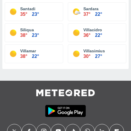
Santadi
Sardara
35°
23°
37°
22°
Siliqua
Villacidro
38°
23°
36°
22°
Villamar
Villasimius
38°
22°
30°
27°