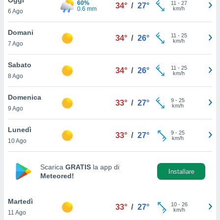
60%
a", è
11
-
27
34°
/
27°
0.6 mm
km/h
6 Ago
al sito
ettando
Domani
11
-
25
34°
/
26°
zione di
km/h
7 Ago
okie,
dei nostri
Sabato
11
-
25
che ci
34°
/
26°
km/h
8 Ago
no di
 e
e il
Domenica
9
-
25
33°
/
27°
amento
km/h
9 Ago
 Web,
i
Lunedì
9
-
25
re un
33°
/
27°
km/h
10 Ago
pecifico
arti la
à o
Scarica
GRATIS
la app di
i
Installare
Meteored!
zzati
 di esso.
sultare
Martedì
10
-
26
33°
/
27°
km/h
11 Ago
oni nella