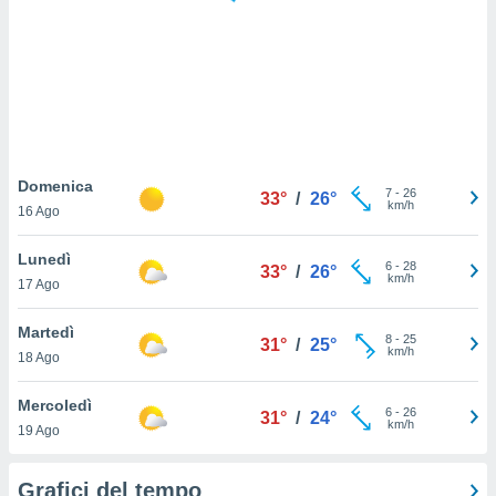
puoi
re ad
 al
ito web
et. In
aso ti
mo che
installati
okie
Domenica
7
-
26
33°
/
26°
i per
km/h
16 Ago
 la
one nel
Lunedì
6
-
28
 non
33°
/
26°
km/h
17 Ago
utilizzati
er
e il
Martedì
8
-
25
31°
/
25°
amento o
km/h
18 Ago
rare
à o
Mercoledì
6
-
26
i
31°
/
24°
km/h
19 Ago
zzati,
 potrai
are
Grafici del tempo