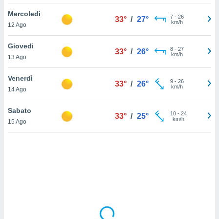
Mercoledì
sui cookie
7
-
26
33°
/
27°
km/h
12 Ago
e il tuo
 in
Giovedi
8
-
27
33°
/
26°
o
km/h
13 Ago
 il
Venerdì
azioni
9
-
26
33°
/
26°
km/h
14 Ago
kie
re
le a piè
Sabato
10
-
24
33°
/
25°
 del
km/h
15 Ago
to web.
ATIVA,
e
gie
i cookie
ccetti
zione dei