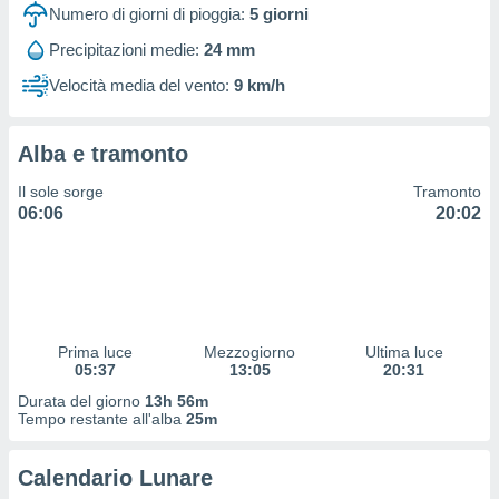
 profili
Numero di giorni di pioggia:
5
giorni
lezione
Precipitazioni medie:
24 mm
cità
izzata,
Velocità media del vento:
9 km/h
fili per
izzazione
Alba e tramonto
nuti,
 profili
Il sole sorge
Tramonto
lezione
06:06
20:02
uti
zzati,
 le
ni degli
 misurare
zioni dei
,
Prima luce
Mezzogiorno
Ultima luce
05:37
13:05
20:31
ere il
Durata del giorno
13h 56m
so
Tempo restante all'alba
25m
he o la
ione di
Calendario Lunare
enienti
diverse,