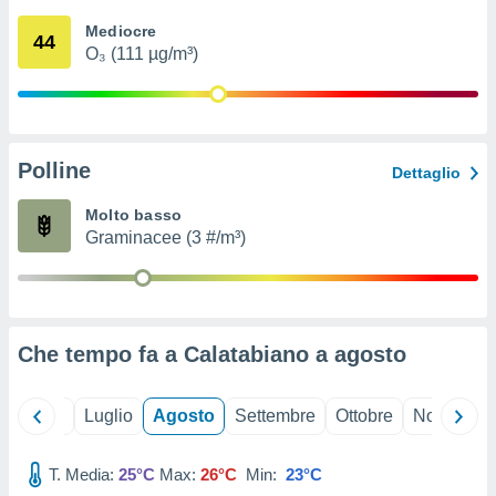
ioni
" o
Mediocre
tra
44
O₃ (111 µg/m³)
sui cookie
o sito
nostri
Polline
Dettaglio
mo il
te
Molto basso
ento dei
Graminacee (3 #/m³)
re
ioni su
vo e/o
i,
Che tempo fa a Calatabiano a
agosto
 dati
er la
 della
Giugno
Luglio
Agosto
Settembre
Ottobre
Novembre
à, creare
r la
à
T. Media:
25°C
Max:
26°C
Min:
23°C
izzata,