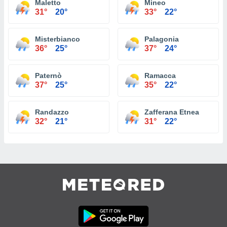
Maletto
Mineo
31°
20°
33°
22°
Misterbianco
Palagonia
36°
25°
37°
24°
Paternò
Ramacca
37°
25°
35°
22°
Randazzo
Zafferana Etnea
32°
21°
31°
22°