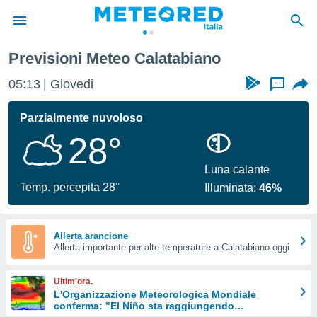
Previsioni Meteo Calatabiano
tiva
rivacy
05:13
Giovedi
...
ti di
net
Parzialmente nuvoloso
net)
28°
i
 da
nisti per
Luna calante
 che le
Temp. percepita 28°
Illuminata:
46%
ioni
iano di
È
Allerta arancione
 a
Allerta importante per alte temperature a Calatabiano oggi
ito Web
do le
Ultim'ora.
opzioni:
L'Organizzazione Meteorologica Mondiale
conferma: "El Niño sta raggiungendo
 i