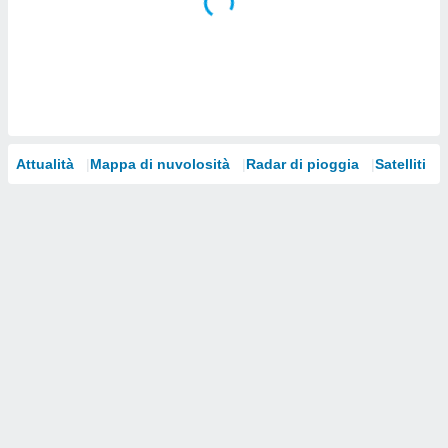
i nostri
artner
Attualità
Mappa di nuvolosità
Radar di pioggia
Satelliti