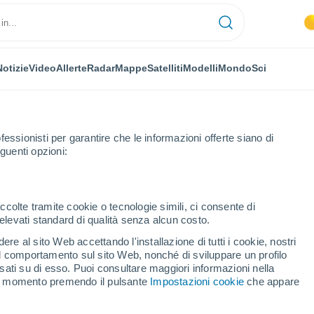
Notizie
Video
Allerte
Radar
Mappe
Satelliti
Modelli
Mondo
Sci
fessionisti per garantire che le informazioni offerte siano di
guenti opzioni:
ccolte tramite cookie o tecnologie simili, ci consente di
n elevati standard di qualità senza alcun costo.
o
re al sito Web accettando l'installazione di tutti i cookie, nostri
 il comportamento sul sito Web, nonché di sviluppare un profilo
...
asati su di esso. Puoi consultare maggiori informazioni nella
si momento premendo il pulsante
Impostazioni cookie
che appare
Per ora
Cielo sereno nelle prossime ore