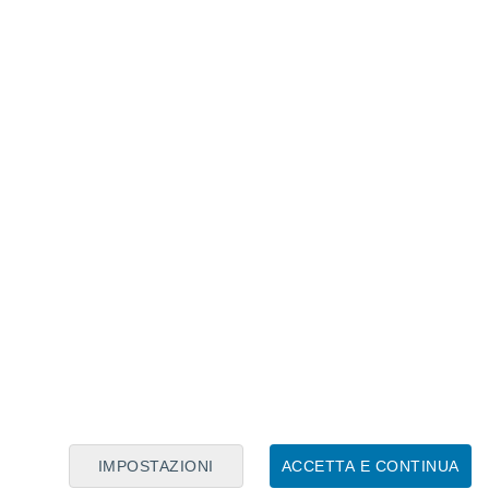
Calendario Lunare
Lun
Mar
Mer
Gio
Ven
Sab
Dom
8
9
10
11
12
13
14
15
16
17
18
19
20
21
IMPOSTAZIONI
ACCETTA E CONTINUA