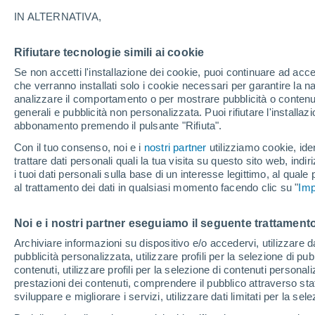
24°
IN ALTERNATIVA,
Rifiutare tecnologie simili ai cookie
Sud
Se non accetti l'installazione dei cookie, puoi continuare ad acc
Temp. percepita 26°
3
-
7 km/h
che verranno installati solo i cookie necessari per garantire la n
analizzare il comportamento o per mostrare pubblicità o contenut
generali e pubblicità non personalizzata. Puoi rifiutare l'install
abbonamento premendo il pulsante "Rifiuta".
Ultim'ora.
Luca Lombroso non vede la fine del caldo:
Con il tuo consenso, noi e i
nostri partner
utilizziamo cookie, iden
"Ferragosto 2026 potrebbe entrare nella storia
trattare dati personali quali la tua visita su questo sito web, indiri
Ecco perché."
i tuoi dati personali sulla base di un interesse legittimo, al quale
Il Meteo 1 - 7
Attualità
Mappa della Temperatura
R
al trattamento dei dati in qualsiasi momento facendo clic su "
Imp
Noi e i nostri partner eseguiamo il seguente trattamento
Domani
Lunedì
Oggi
Archiviare informazioni su dispositivo e/o accedervi, utilizzare dati
pubblicità personalizzata, utilizzare profili per la selezione di pu
9 Ago
10 Ago
8 Ago
contenuti, utilizzare profili per la selezione di contenuti personal
prestazioni dei contenuti, comprendere il pubblico attraverso stat
sviluppare e migliorare i servizi, utilizzare dati limitati per la sel
70%
70%