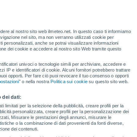
Allerta rossa
Allerta massima per alte
temperature a Mineo oggi
edere al nostro sito web ilmeteo.net. In questo caso ti informiamo
avigazione nel sito, ma non verranno utilizzati cookie per
i personalizzati, anche se potrai visualizzare informazioni
azione dei cookie e accedere al nostro sito Web tramite questo
tificatori univoci o tecnologie simili per archiviare, accedere e
.
zzi IP e identificatori di cookie. Alcuni fornitori potrebbero trattare
 puoi opporti. Per fare ciò puoi revocare il tuo consenso o opporti
adar di pioggia
Satelliti
Modelli
ostazioni
" o nella nostra
Politica sui cookie
su questo sito web.
 dei dati:
Martedì
Mercoledì
Giovedi
Venerdì
 limitati per la selezione della pubblicità, creare profili per la
bblicità personalizzata, creare profili per la personalizzazione dei
11 Ago
12 Ago
13 Ago
14 Ago
izzati, Misurare le prestazioni degli annunci, misurare le
istiche o la combinazione di dati provenienti da fonti diverse,
ezione dei contenuti.
70%
70%
80%
80%