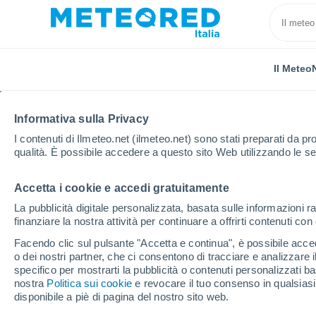
Il Meteo
Informativa sulla Privacy
I contenuti di Ilmeteo.net (ilmeteo.net) sono stati preparati da pro
qualità. È possibile accedere a questo sito Web utilizzando le se
Accetta i cookie e accedi gratuitamente
Home
Città metropolitana di Catania
Mineo
La pubblicità digitale personalizzata, basata sulle informazioni ra
finanziare la nostra attività per continuare a offrirti contenuti co
Previsioni Meteo Mine
Facendo clic sul pulsante "Accetta e continua", è possibile accede
o dei nostri partner, che ci consentono di tracciare e analizzare
06:55
Sabato
specifico per mostrarti la pubblicità o contenuti personalizzati b
nostra
Politica sui cookie
e revocare il tuo consenso in qualsia
disponibile a piè di pagina del nostro sito web.
Sereno