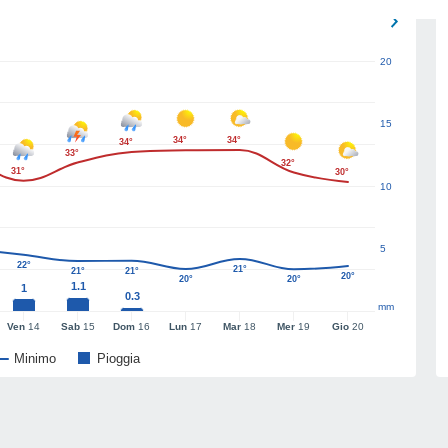
20
15
34°
34°
34°
33°
32°
31°
30°
10
5
22°
21°
21°
21°
20°
20°
20°
1.1
1
0.3
mm
Ven
14
Sab
15
Dom
16
Lun
17
Mar
18
Mer
19
Gio
20
Minimo
Pioggia