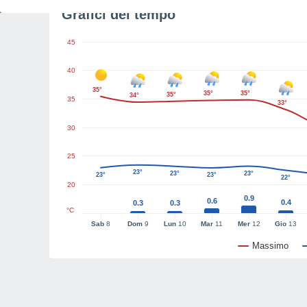
Grafici del tempo
45
40
35°
35°
35°
35°
34°
35
33°
30
25
23°
23°
23°
23°
23°
22°
20
0.9
0.6
0.4
0.3
0.3
°C
Sab
8
Dom
9
Lun
10
Mar
11
Mer
12
Gio
13
Massimo