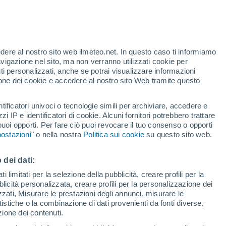
Allerta rossa
Allerta massima per alte
temperature a Calice Al Cornoviglio
oggi
edere al nostro sito web ilmeteo.net. In questo caso ti informiamo
h
avigazione nel sito, ma non verranno utilizzati cookie per
i personalizzati, anche se potrai visualizzare informazioni
azione dei cookie e accedere al nostro sito Web tramite questo
ore si
tificatori univoci o tecnologie simili per archiviare, accedere e
etta
zzi IP e identificatori di cookie. Alcuni fornitori potrebbero trattare
 puoi opporti. Per fare ciò puoi revocare il tuo consenso o opporti
adar di pioggia
Satelliti
Modelli
ostazioni
" o nella nostra
Politica sui cookie
su questo sito web.
 dei dati:
omenica
Lunedì
Martedì
Mercoledì
 limitati per la selezione della pubblicità, creare profili per la
bblicità personalizzata, creare profili per la personalizzazione dei
9 Ago
10 Ago
11 Ago
12 Ago
izzati, Misurare le prestazioni degli annunci, misurare le
istiche o la combinazione di dati provenienti da fonti diverse,
ezione dei contenuti.
40%