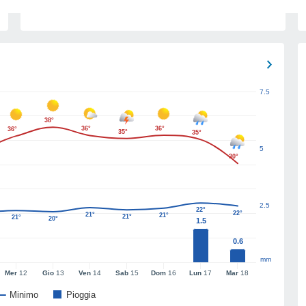
7.5
38°
36°
36°
36°
35°
35°
5
30°
2.5
22°
22°
21°
21°
21°
21°
20°
1.5
0.6
mm
Mer
12
Gio
13
Ven
14
Sab
15
Dom
16
Lun
17
Mar
18
Minimo
Pioggia