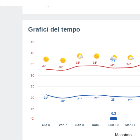
Luce del giorno restante
4h 49m
Grafici del tempo
45
40
34°
34°
35
34°
33°
33°
32°
30
25
20
21°
21°
21°
21°
20°
20°
15
0.3
°C
Gio
6
Ven
7
Sab
8
Dom
9
Lun
10
Mar
11
Massimo