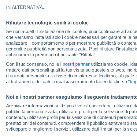
32°
IN ALTERNATIVA,
Rifiutare tecnologie simili ai cookie
Sud
Se non accetti l'installazione dei cookie, puoi continuare ad acc
Temp. percepita 36°
8
-
27 km/
che verranno installati solo i cookie necessari per garantire la n
analizzare il comportamento o per mostrare pubblicità o contenut
generali e pubblicità non personalizzata. Puoi rifiutare l'install
abbonamento premendo il pulsante "Rifiuta".
Ultim'ora.
Il fenomeno El Niño sta tornando: "L'interrutt
Con il tuo consenso, noi e i
nostri partner
utilizziamo cookie, iden
sta azionando proprio ora" – ecco cosa ci asp
trattare dati personali quali la tua visita su questo sito web, indiri
in inverno
i tuoi dati personali sulla base di un interesse legittimo, al quale
Il Meteo 1 - 7
Attualità
Mappa della Temperatura
R
al trattamento dei dati in qualsiasi momento facendo clic su "
Imp
Noi e i nostri partner eseguiamo il seguente trattamento
Domani
Sabato
D
Oggi
Archiviare informazioni su dispositivo e/o accedervi, utilizzare dati
pubblicità personalizzata, utilizzare profili per la selezione di pu
7 Ago
8 Ago
6 Ago
contenuti, utilizzare profili per la selezione di contenuti personal
prestazioni dei contenuti, comprendere il pubblico attraverso stat
sviluppare e migliorare i servizi, utilizzare dati limitati per la sel