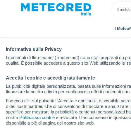
Il Meteo
Informativa sulla Privacy
I contenuti di Ilmeteo.net (ilmeteo.net) sono stati preparati da pro
qualità. È possibile accedere a questo sito Web utilizzando le se
Accetta i cookie e accedi gratuitamente
Home
Provincia di La Spezia
Calice Al Cornoviglio
La pubblicità digitale personalizzata, basata sulle informazioni ra
finanziare la nostra attività per continuare a offrirti contenuti co
Previsioni Meteo Calice
Facendo clic sul pulsante "Accetta e continua", è possibile accede
o dei nostri partner, che ci consentono di tracciare e analizzare
16:21
Giovedi
specifico per mostrarti la pubblicità o contenuti personalizzati b
nostra
Politica sui cookie
e revocare il tuo consenso in qualsia
disponibile a piè di pagina del nostro sito web.
Sereno