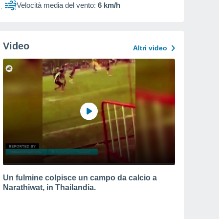
Velocità media del vento:
6 km/h
Video
Altri video
Un fulmine colpisce un campo da calcio a
Narathiwat, in Thailandia.