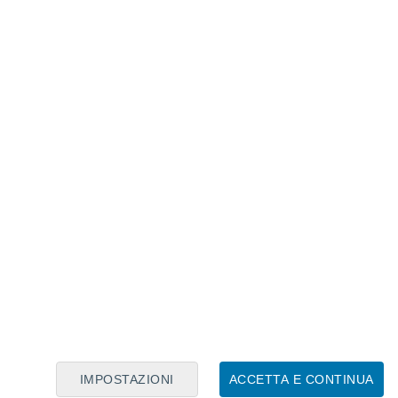
Calendario Lunare
Lun
Mar
Mer
Gio
Ven
Sab
Dom
6
7
8
9
10
11
12
13
14
15
16
17
18
19
IMPOSTAZIONI
ACCETTA E CONTINUA