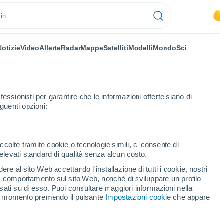
Notizie
Video
Allerte
Radar
Mappe
Satelliti
Modelli
Mondo
Sci
fessionisti per garantire che le informazioni offerte siano di
guenti opzioni:
ccolte tramite cookie o tecnologie simili, ci consente di
n elevati standard di qualità senza alcun costo.
 Al Cornoviglio
re al sito Web accettando l'installazione di tutti i cookie, nostri
 il comportamento sul sito Web, nonché di sviluppare un profilo
...
asati su di esso. Puoi consultare maggiori informazioni nella
si momento premendo il pulsante
Impostazioni cookie
che appare
Per ora
Caldo umido afoso nelle
prossime ore