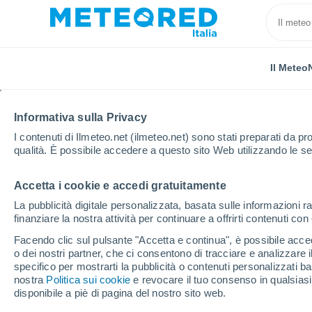
Il Meteo
Informativa sulla Privacy
I contenuti di Ilmeteo.net (ilmeteo.net) sono stati preparati da pro
qualità. È possibile accedere a questo sito Web utilizzando le se
Accetta i cookie e accedi gratuitamente
Home
Provincia di La Spezia
Varese Ligure
La pubblicità digitale personalizzata, basata sulle informazioni ra
finanziare la nostra attività per continuare a offrirti contenuti co
Previsioni Meteo Vares
Facendo clic sul pulsante "Accetta e continua", è possibile accede
o dei nostri partner, che ci consentono di tracciare e analizzare
16:52
Giovedi
specifico per mostrarti la pubblicità o contenuti personalizzati b
nostra
Politica sui cookie
e revocare il tuo consenso in qualsia
disponibile a piè di pagina del nostro sito web.
Sereno