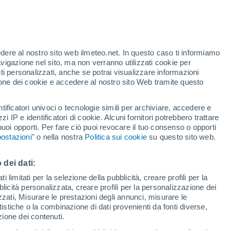
Allerta rossa
Allerta massima per alte
temperature a Varese Ligure oggi
t
edere al nostro sito web ilmeteo.net. In questo caso ti informiamo
h
avigazione nel sito, ma non verranno utilizzati cookie per
i personalizzati, anche se potrai visualizzare informazioni
azione dei cookie e accedere al nostro sito Web tramite questo
ore si
tificatori univoci o tecnologie simili per archiviare, accedere e
etta
zzi IP e identificatori di cookie. Alcuni fornitori potrebbero trattare
 puoi opporti. Per fare ciò puoi revocare il tuo consenso o opporti
adar di pioggia
Satelliti
Modelli
ostazioni
" o nella nostra
Politica sui cookie
su questo sito web.
 dei dati:
omenica
Lunedì
Martedì
Mercoledì
 limitati per la selezione della pubblicità, creare profili per la
bblicità personalizzata, creare profili per la personalizzazione dei
9 Ago
10 Ago
11 Ago
12 Ago
izzati, Misurare le prestazioni degli annunci, misurare le
istiche o la combinazione di dati provenienti da fonti diverse,
ezione dei contenuti.
60%