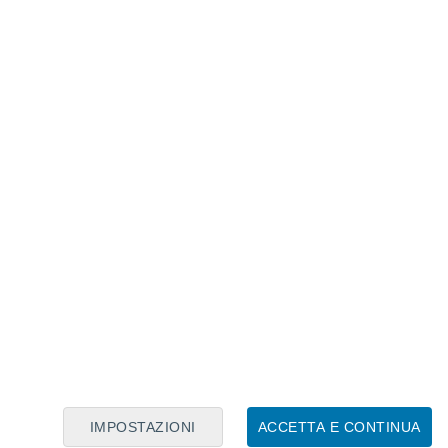
Calendario Lunare
Lun
Mar
Mer
Gio
Ven
Sab
Dom
6
7
8
9
10
11
12
13
14
15
16
17
18
19
IMPOSTAZIONI
ACCETTA E CONTINUA