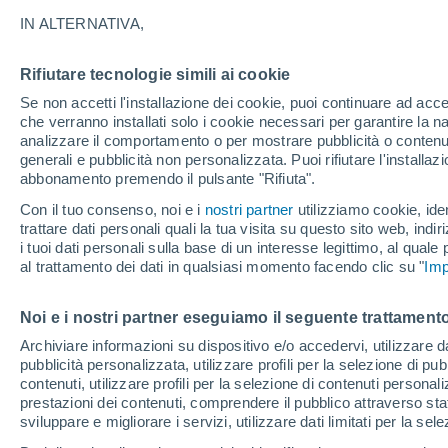
29°
IN ALTERNATIVA,
Rifiutare tecnologie simili ai cookie
Sud-oves
Se non accetti l'installazione dei cookie, puoi continuare ad acc
Temp. percepita 31°
8
-
24 km/
che verranno installati solo i cookie necessari per garantire la n
analizzare il comportamento o per mostrare pubblicità o contenut
generali e pubblicità non personalizzata. Puoi rifiutare l'install
abbonamento premendo il pulsante "Rifiuta".
Ultim'ora.
Il fenomeno El Niño sta tornando: "L'interrutt
Con il tuo consenso, noi e i
nostri partner
utilizziamo cookie, iden
sta azionando proprio ora" – ecco cosa ci asp
trattare dati personali quali la tua visita su questo sito web, indiri
in inverno
i tuoi dati personali sulla base di un interesse legittimo, al quale
Il Meteo 1 - 7
Attualità
Mappa della Temperatura
R
al trattamento dei dati in qualsiasi momento facendo clic su "
Imp
Noi e i nostri partner eseguiamo il seguente trattamento
Domani
Sabato
D
Oggi
Archiviare informazioni su dispositivo e/o accedervi, utilizzare dati
pubblicità personalizzata, utilizzare profili per la selezione di pu
7 Ago
8 Ago
6 Ago
contenuti, utilizzare profili per la selezione di contenuti personal
prestazioni dei contenuti, comprendere il pubblico attraverso stat
sviluppare e migliorare i servizi, utilizzare dati limitati per la sel
60%