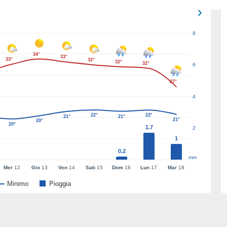
8
34°
33°
33°
32°
32°
32°
6
27°
4
22°
22°
21°
21°
21°
20°
20°
1.7
2
1
0.2
mm
Mer
12
Gio
13
Ven
14
Sab
15
Dom
16
Lun
17
Mar
18
Minimo
Pioggia