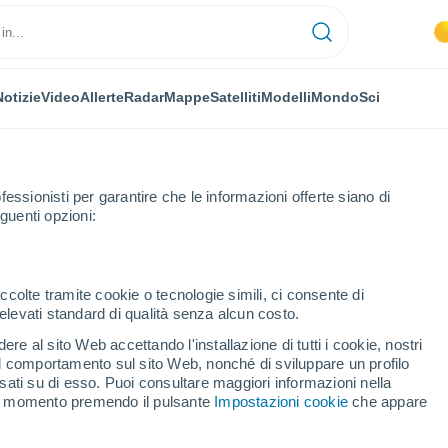
Notizie
Video
Allerte
Radar
Mappe
Satelliti
Modelli
Mondo
Sci
fessionisti per garantire che le informazioni offerte siano di
guenti opzioni:
ccolte tramite cookie o tecnologie simili, ci consente di
n elevati standard di qualità senza alcun costo.
e Ligure
re al sito Web accettando l'installazione di tutti i cookie, nostri
 il comportamento sul sito Web, nonché di sviluppare un profilo
...
asati su di esso. Puoi consultare maggiori informazioni nella
si momento premendo il pulsante
Impostazioni cookie
che appare
Per ora
Cielo sereno nelle prossime ore