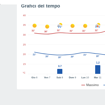
Grafici del tempo
40
35
31°
31°
31°
31°
31°
30°
30
25
20
21°
21°
20°
20°
20°
20°
1.2
15
0.7
°C
Gio
6
Ven
7
Sab
8
Dom
9
Lun
10
Mar
11
Massimo