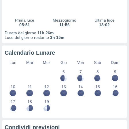
 profili
lezione
cità
izzata,
Prima luce
Mezzogiorno
Ultima luce
fili per
05:51
11:56
18:02
Durata del giorno
11h 26m
izzazione
Luce del giorno restante
3h 15m
nuti,
 profili
Calendario Lunare
lezione
uti
Lun
Mar
Mer
Gio
Ven
Sab
Dom
zzati,
 le
6
7
8
9
ni degli
 misurare
zioni dei
10
11
12
13
14
15
16
,
ere il
17
18
19
so
he o la
ione di
enienti
Condividi previsioni
diverse,