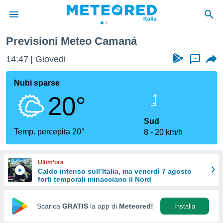
Previsioni Meteo Camaná
tiva
rivacy
14:47
Giovedi
...
ti di
net
Nubi sparse
net)
20°
i
 da
nisti per
Sud
 che le
Temp. percepita 20°
8
20 km/h
ioni
iano di
È
Ultim’ora
Caldo intenso sull’Italia, ma venerdì 7 agosto
 a
forti temporali minacciano il Nord
ito Web
do le
opzioni:
Scarica
GRATIS
la app di
Meteored!
Installa
 i