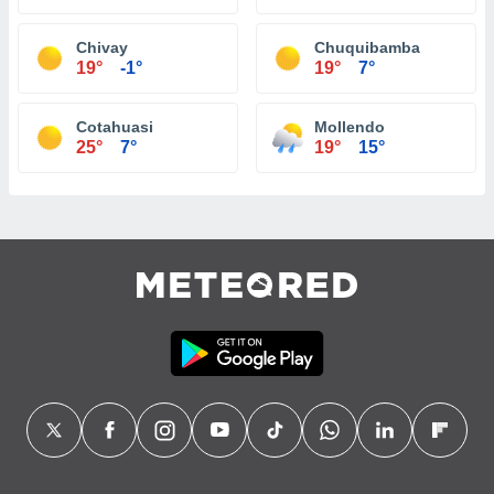
Chivay
Chuquibamba
19°
-1°
19°
7°
Cotahuasi
Mollendo
25°
7°
19°
15°