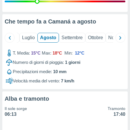
ioni
" o
tra
sui cookie
o sito
Che tempo fa a Camaná a
agosto
nostri
Giugno
Luglio
Agosto
Settembre
Ottobre
Novembre
mo il
T. Media:
15°C
Max:
18°C
Min:
12°C
te
ento dei
Numero di giorni di pioggia:
1
giorni
Precipitazioni medie:
10 mm
re
ioni su
Velocità media del vento:
7 km/h
vo e/o
i,
 dati
Alba e tramonto
er la
 della
Il sole sorge
Tramonto
à, creare
06:13
17:40
r la
à
izzata,