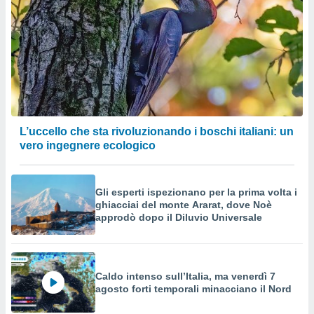
L’uccello che sta rivoluzionando i boschi italiani: un
vero ingegnere ecologico
Gli esperti ispezionano per la prima volta i
ghiacciai del monte Ararat, dove Noè
approdò dopo il Diluvio Universale
Caldo intenso sull’Italia, ma venerdì 7
agosto forti temporali minacciano il Nord