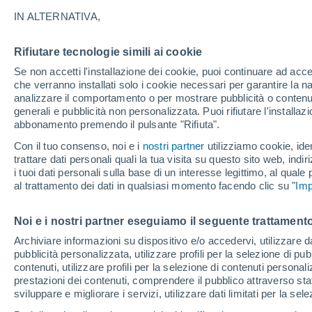
24°
IN ALTERNATIVA,
Rifiutare tecnologie simili ai cookie
Est
Se non accetti l'installazione dei cookie, puoi continuare ad acc
Temp. percepita 25°
7
-
22 km/
che verranno installati solo i cookie necessari per garantire la n
analizzare il comportamento o per mostrare pubblicità o contenut
generali e pubblicità non personalizzata. Puoi rifiutare l'install
abbonamento premendo il pulsante "Rifiuta".
Ultim'ora.
Meteo, tendenza di lungo termine: arrivano
Con il tuo consenso, noi e i
nostri partner
utilizziamo cookie, iden
conferme, la svolta dopo Ferragosto
trattare dati personali quali la tua visita su questo sito web, indiri
i tuoi dati personali sulla base di un interesse legittimo, al quale
Il Meteo 1 - 7
Attualità
Mappa di nuvolosità
Radar 
al trattamento dei dati in qualsiasi momento facendo clic su "
Imp
Noi e i nostri partner eseguiamo il seguente trattamento
Domani
Martedì
M
Oggi
Archiviare informazioni su dispositivo e/o accedervi, utilizzare dati
pubblicità personalizzata, utilizzare profili per la selezione di pu
10 Ago
11 Ago
9 Ago
contenuti, utilizzare profili per la selezione di contenuti personal
prestazioni dei contenuti, comprendere il pubblico attraverso stat
sviluppare e migliorare i servizi, utilizzare dati limitati per la sel