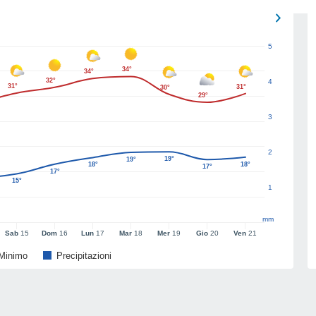
5
34°
34°
32°
4
31°
31°
30°
29°
3
2
19°
19°
18°
18°
17°
17°
15°
1
mm
Sab
15
Dom
16
Lun
17
Mar
18
Mer
19
Gio
20
Ven
21
Minimo
Precipitazioni