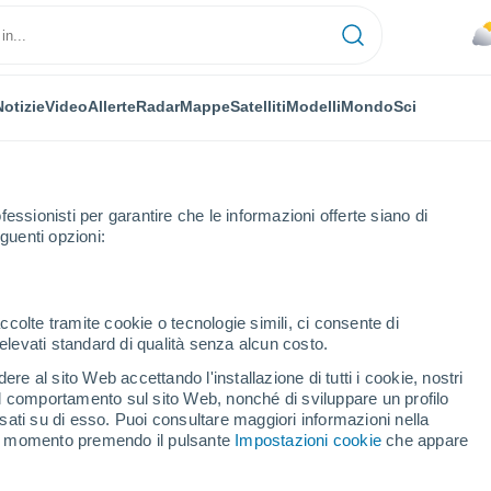
Notizie
Video
Allerte
Radar
Mappe
Satelliti
Modelli
Mondo
Sci
fessionisti per garantire che le informazioni offerte siano di
guenti opzioni:
ccolte tramite cookie o tecnologie simili, ci consente di
n elevati standard di qualità senza alcun costo.
lung la Tisa
re al sito Web accettando l'installazione di tutti i cookie, nostri
 il comportamento sul sito Web, nonché di sviluppare un profilo
...
asati su di esso. Puoi consultare maggiori informazioni nella
si momento premendo il pulsante
Impostazioni cookie
che appare
Per ora
Cielo nuvoloso nelle prossime
ore