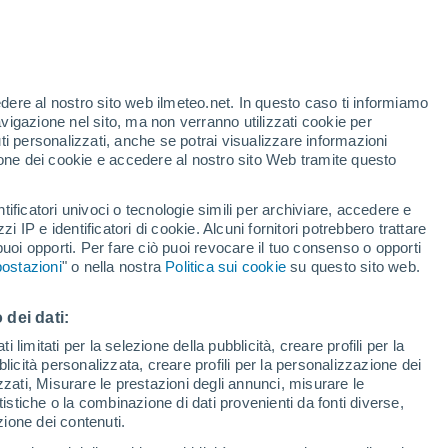
edere al nostro sito web ilmeteo.net. In questo caso ti informiamo
h
avigazione nel sito, ma non verranno utilizzati cookie per
i personalizzati, anche se potrai visualizzare informazioni
azione dei cookie e accedere al nostro sito Web tramite questo
tificatori univoci o tecnologie simili per archiviare, accedere e
zzi IP e identificatori di cookie. Alcuni fornitori potrebbero trattare
 puoi opporti. Per fare ciò puoi revocare il tuo consenso o opporti
di pioggia
Satelliti
Modelli
ostazioni
" o nella nostra
Politica sui cookie
su questo sito web.
 dei dati:
ercoledì
Giovedi
Venerdì
Sabato
 limitati per la selezione della pubblicità, creare profili per la
bblicità personalizzata, creare profili per la personalizzazione dei
12 Ago
13 Ago
14 Ago
15 Ago
izzati, Misurare le prestazioni degli annunci, misurare le
istiche o la combinazione di dati provenienti da fonti diverse,
ezione dei contenuti.