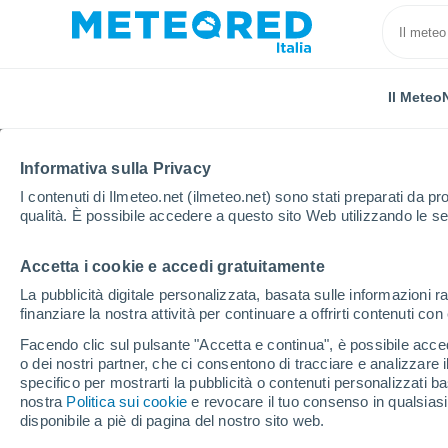
Il Meteo
Informativa sulla Privacy
I contenuti di Ilmeteo.net (ilmeteo.net) sono stati preparati da pro
qualità. È possibile accedere a questo sito Web utilizzando le se
Accetta i cookie e accedi gratuitamente
Home
Romania
Maramureş
Campulung la Tisa
La pubblicità digitale personalizzata, basata sulle informazioni ra
finanziare la nostra attività per continuare a offrirti contenuti co
Previsioni Meteo Campu
Facendo clic sul pulsante "Accetta e continua", è possibile accede
o dei nostri partner, che ci consentono di tracciare e analizzare
10:54
Domenica
specifico per mostrarti la pubblicità o contenuti personalizzati b
nostra
Politica sui cookie
e revocare il tuo consenso in qualsia
disponibile a piè di pagina del nostro sito web.
Parzialmente nuvoloso