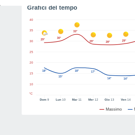
Grafici del tempo
40
35
33°
30°
29°
29°
30
29°
28°
25
20
18°
18°
17°
15
15°
14°
14°
10
°C
Dom
9
Lun
10
Mar
11
Mer
12
Gio
13
Ven
14
Massimo