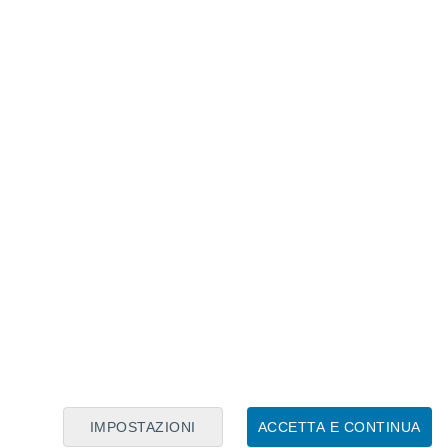
Calendario Lunare
Lun
Mar
Mer
Gio
Ven
Sab
Dom
9
10
11
12
13
14
15
16
17
18
19
20
21
22
IMPOSTAZIONI
ACCETTA E CONTINUA