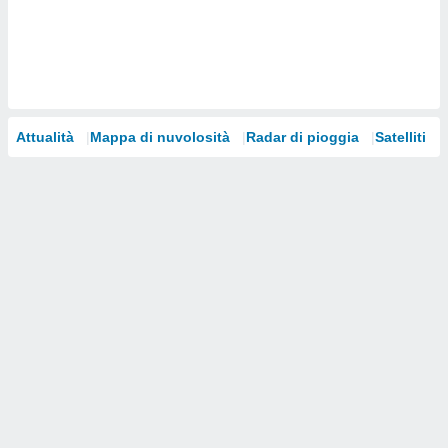
i nostri
artner
Attualità
Mappa di nuvolosità
Radar di pioggia
Satelliti