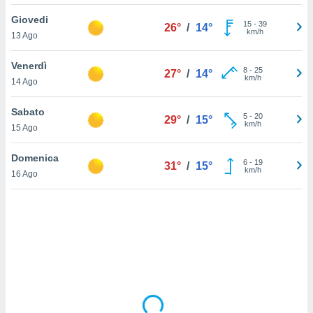
Giovedi
sui cookie
15
-
39
26°
/
14°
km/h
13 Ago
e il tuo
 in
Venerdì
8
-
25
27°
/
14°
o
km/h
14 Ago
 il
Sabato
azioni
5
-
20
29°
/
15°
km/h
15 Ago
kie
re
le a piè
Domenica
6
-
19
31°
/
15°
 del
km/h
16 Ago
to web.
ATIVA,
e
gie
i cookie
ccetti
zione dei