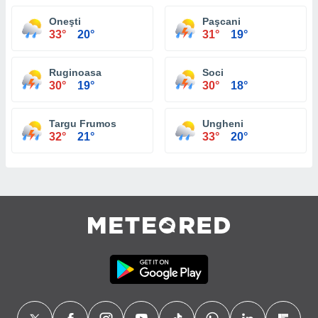
Oneşti
Paşcani
33°
20°
31°
19°
Ruginoasa
Soci
30°
19°
30°
18°
Targu Frumos
Ungheni
32°
21°
33°
20°