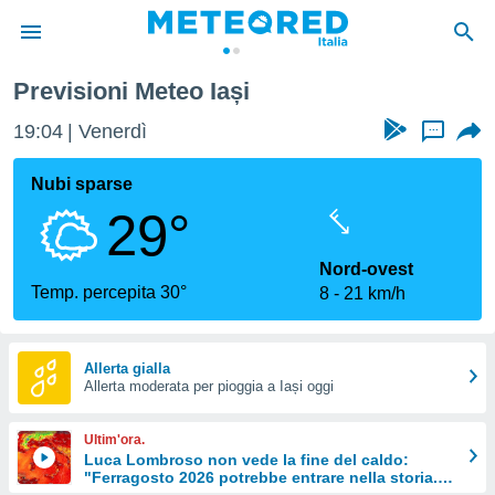
Previsioni Meteo Iași
tiva
rivacy
19:04
Venerdì
...
ti di
net
Nubi sparse
net)
29°
i
 da
nisti per
Nord-ovest
 che le
Temp. percepita 30°
8
21 km/h
ioni
iano di
È
Allerta gialla
 a
Allerta moderata per pioggia a Iași oggi
ito Web
do le
Ultim'ora.
opzioni:
Luca Lombroso non vede la fine del caldo:
"Ferragosto 2026 potrebbe entrare nella storia.
 i