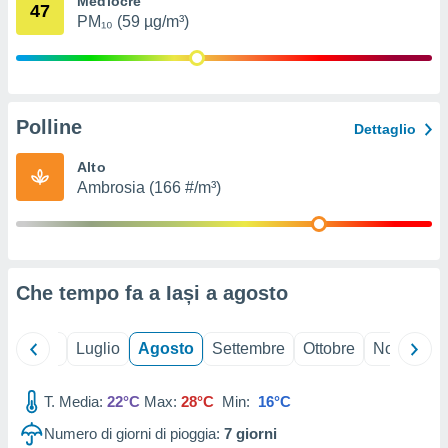
Mediocre
47
ioni
" o
PM₁₀ (59 µg/m³)
tra
sui cookie
o sito
Polline
nostri
Dettaglio
mo il
Alto
te
Ambrosia (166 #/m³)
ento dei
re
ioni su
vo e/o
Che tempo fa a Iași a
agosto
i,
 dati
er la
Giugno
Luglio
Agosto
Settembre
Ottobre
Novembre
 della
à, creare
r la
T. Media:
22°C
Max:
28°C
Min:
16°C
à
Numero di giorni di pioggia:
7
giorni
izzata,