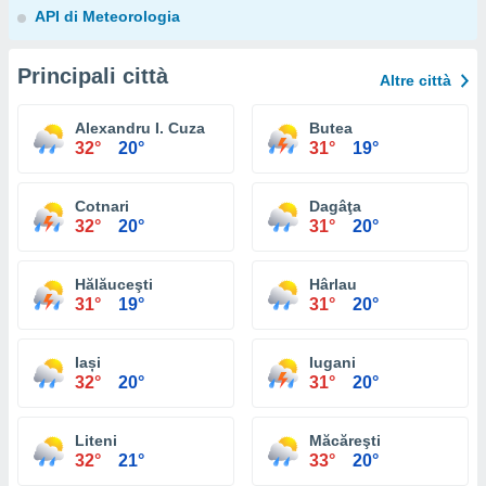
API di Meteorologia
Principali città
Altre città
Alexandru I. Cuza
Butea
32°
20°
31°
19°
Cotnari
Dagâţa
32°
20°
31°
20°
Hălăuceşti
Hârlau
31°
19°
31°
20°
Iași
Iugani
32°
20°
31°
20°
Liteni
Măcăreşti
32°
21°
33°
20°