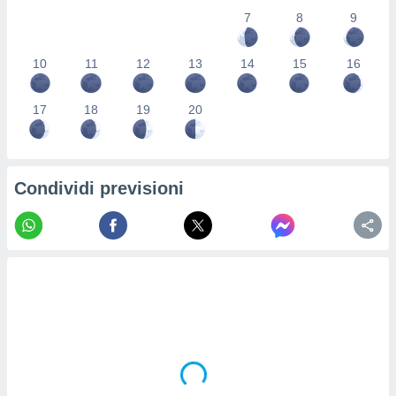
re e
7
8
9
e i
tilizzare
10
11
12
13
14
15
16
ati per la
e dei
.
17
18
19
20
izzazione
azione
Condividi previsioni
o la
e del
vo,
à e
i
zzati,
one delle
ni dei
 e degli
 ricerche
ico,
di