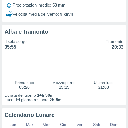
 profili
Precipitazioni medie:
53 mm
lezione
cità
Velocità media del vento:
9 km/h
izzata,
fili per
Alba e tramonto
izzazione
nuti,
Il sole sorge
Tramonto
 profili
05:55
20:33
lezione
uti
zzati,
 le
ni degli
 misurare
Prima luce
Mezzogiorno
Ultima luce
zioni dei
05:20
13:15
21:08
,
ere il
Durata del giorno
14h 38m
Luce del giorno restante
2h 5m
so
he o la
Calendario Lunare
ione di
enienti
Lun
Mar
Mer
Gio
Ven
Sab
Dom
diverse,