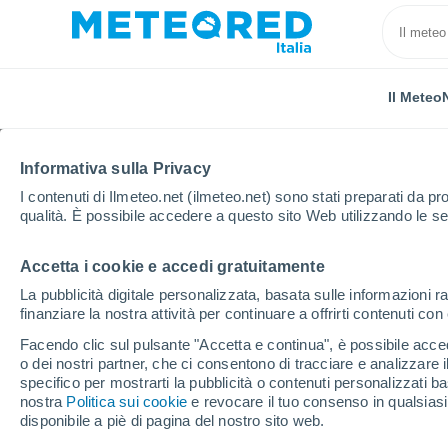
Il Meteo
Informativa sulla Privacy
I contenuti di Ilmeteo.net (ilmeteo.net) sono stati preparati da pro
qualità. È possibile accedere a questo sito Web utilizzando le se
Accetta i cookie e accedi gratuitamente
Home
Francia
Occitania
Hérault
Candillarg
La pubblicità digitale personalizzata, basata sulle informazioni ra
finanziare la nostra attività per continuare a offrirti contenuti co
Previsioni Meteo Candil
Facendo clic sul pulsante "Accetta e continua", è possibile accede
o dei nostri partner, che ci consentono di tracciare e analizzare
08:52
Venerdì
specifico per mostrarti la pubblicità o contenuti personalizzati b
nostra
Politica sui cookie
e revocare il tuo consenso in qualsia
disponibile a piè di pagina del nostro sito web.
Sereno