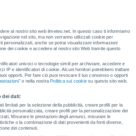
Allerta arancione
Allerta importante per alte
temperature a Candillargues oggi
edere al nostro sito web ilmeteo.net. In questo caso ti informiamo
h
avigazione nel sito, ma non verranno utilizzati cookie per
i personalizzati, anche se potrai visualizzare informazioni
azione dei cookie e accedere al nostro sito Web tramite questo
tificatori univoci o tecnologie simili per archiviare, accedere e
zzi IP e identificatori di cookie. Alcuni fornitori potrebbero trattare
 puoi opporti. Per fare ciò puoi revocare il tuo consenso o opporti
adar di pioggia
Satelliti
Modelli
ostazioni
" o nella nostra
Politica sui cookie
su questo sito web.
 dei dati:
Lunedì
Martedì
Mercoledì
Giovedi
 limitati per la selezione della pubblicità, creare profili per la
bblicità personalizzata, creare profili per la personalizzazione dei
17 Ago
18 Ago
19 Ago
20 Ago
izzati, Misurare le prestazioni degli annunci, misurare le
istiche o la combinazione di dati provenienti da fonti diverse,
ezione dei contenuti.