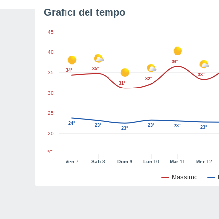
Grafici del tempo
45
40
36°
35°
34°
35
33°
32°
31°
30
25
24°
23°
23°
23°
23°
23°
20
°C
Ven
7
Sab
8
Dom
9
Lun
10
Mar
11
Mer
12
Massimo