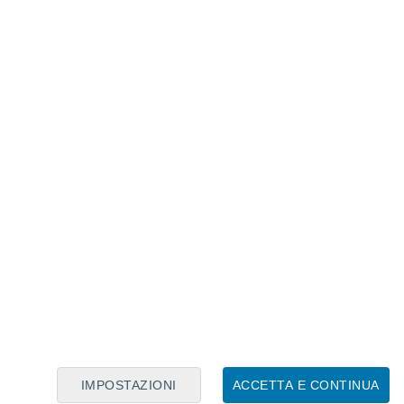
Calendario Lunare
Lun
Mar
Mer
Gio
Ven
Sab
Dom
7
8
9
10
11
12
13
14
15
16
17
18
19
20
IMPOSTAZIONI
ACCETTA E CONTINUA