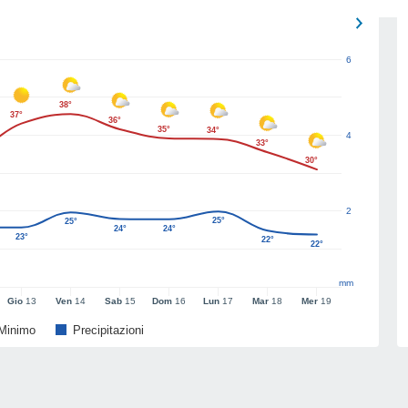
6
38°
37°
36°
35°
34°
4
33°
30°
2
25°
25°
24°
24°
23°
22°
22°
mm
Gio
13
Ven
14
Sab
15
Dom
16
Lun
17
Mar
18
Mer
19
Minimo
Precipitazioni