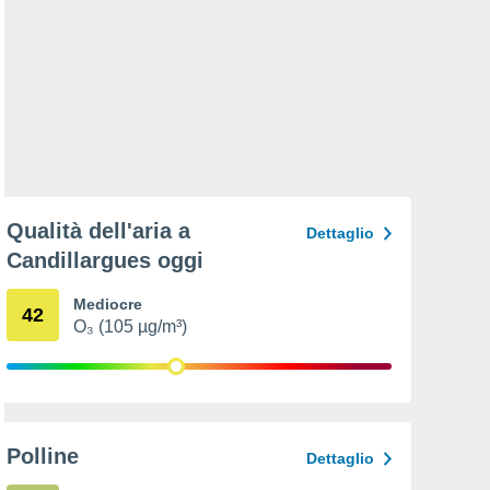
Qualità dell'aria a
Dettaglio
Candillargues oggi
Mediocre
42
O₃ (105 µg/m³)
Polline
Dettaglio