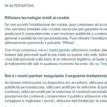
27°
IN ALTERNATIVA,
Rifiutare tecnologie simili ai cookie
Nord
Se non accetti l'installazione dei cookie, puoi continuare ad acc
Temp. percepita 27°
6
-
15 km/
che verranno installati solo i cookie necessari per garantire la n
analizzare il comportamento o per mostrare pubblicità o contenut
generali e pubblicità non personalizzata. Puoi rifiutare l'install
abbonamento premendo il pulsante "Rifiuta".
Ultim'ora.
L’estate non cambia rotta: caldo fino a metà
Con il tuo consenso, noi e i
nostri partner
utilizziamo cookie, iden
agosto, svolta possibile solo a fine mese
trattare dati personali quali la tua visita su questo sito web, indiri
i tuoi dati personali sulla base di un interesse legittimo, al quale
Il Meteo 1 - 7
Attualità
Mappa della Temperatura
R
al trattamento dei dati in qualsiasi momento facendo clic su "
Imp
Noi e i nostri partner eseguiamo il seguente trattamento
Sabato
Domenica
Venerdì
Archiviare informazioni su dispositivo e/o accedervi, utilizzare dati
pubblicità personalizzata, utilizzare profili per la selezione di pu
15 Ago
16 Ago
14 Ago
contenuti, utilizzare profili per la selezione di contenuti personal
prestazioni dei contenuti, comprendere il pubblico attraverso stat
sviluppare e migliorare i servizi, utilizzare dati limitati per la sel