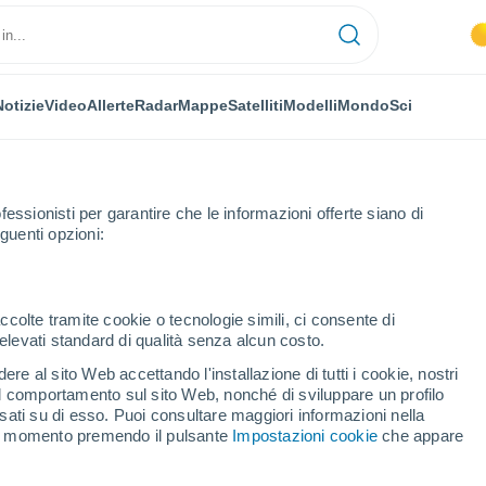
Notizie
Video
Allerte
Radar
Mappe
Satelliti
Modelli
Mondo
Sci
fessionisti per garantire che le informazioni offerte siano di
guenti opzioni:
ues
Prossima Settimana
ccolte tramite cookie o tecnologie simili, ci consente di
n elevati standard di qualità senza alcun costo.
largues fra 8 - 14 giorni
re al sito Web accettando l'installazione di tutti i cookie, nostri
 il comportamento sul sito Web, nonché di sviluppare un profilo
...
asati su di esso. Puoi consultare maggiori informazioni nella
si momento premendo il pulsante
Impostazioni cookie
che appare
Per ora
Cielo sereno nelle prossime ore