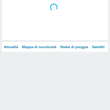
i nostri
artner
Attualità
Mappa di nuvolosità
Radar di pioggia
Satelliti