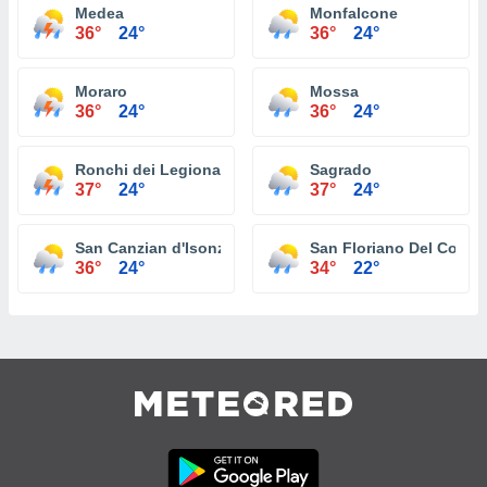
Medea
Monfalcone
36°
24°
36°
24°
Moraro
Mossa
36°
24°
36°
24°
Ronchi dei Legionari
Sagrado
37°
24°
37°
24°
San Canzian d'Isonzo
San Floriano Del Collio
36°
24°
34°
22°