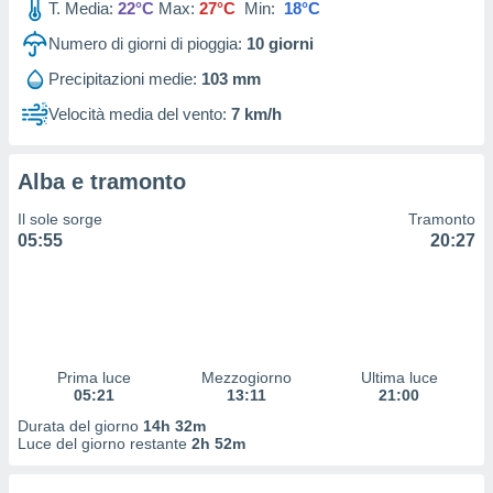
T. Media:
22°C
Max:
27°C
Min:
18°C
 profili
lezione
Numero di giorni di pioggia:
10
giorni
cità
izzata,
Precipitazioni medie:
103 mm
fili per
Velocità media del vento:
7 km/h
izzazione
nuti,
 profili
Alba e tramonto
lezione
Il sole sorge
Tramonto
uti
05:55
20:27
zzati,
 le
ni degli
 misurare
zioni dei
,
ere il
Prima luce
Mezzogiorno
Ultima luce
05:21
13:11
21:00
so
Durata del giorno
14h 32m
he o la
Luce del giorno restante
2h 52m
ione di
enienti
diverse,