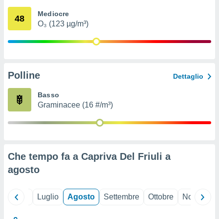
ioni
" o
Mediocre
tra
48
O₃ (123 µg/m³)
sui cookie
o sito
nostri
Polline
Dettaglio
mo il
te
Basso
ento dei
Graminacee (16 #/m³)
re
ioni su
vo e/o
i,
Che tempo fa a Capriva Del Friuli a
 dati
er la
agosto
 della
à, creare
r la
Giugno
Luglio
Agosto
Settembre
Ottobre
Novembre
à
izzata,