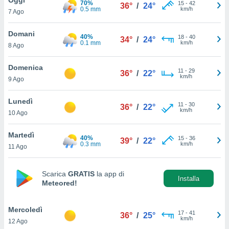
70%
a", è
15
-
42
36°
/
24°
0.5 mm
km/h
7 Ago
al sito
ettando
Domani
40%
18
-
40
34°
/
24°
zione di
0.1 mm
km/h
8 Ago
okie,
dei nostri
Domenica
11
-
29
che ci
36°
/
22°
km/h
9 Ago
no di
 e
e il
Lunedì
11
-
30
36°
/
22°
amento
km/h
10 Ago
 Web,
i
Martedì
40%
15
-
36
re un
39°
/
22°
0.3 mm
km/h
11 Ago
pecifico
arti la
à o
Scarica
GRATIS
la app di
i
Installa
Meteored!
zzati
 di esso.
sultare
Mercoledì
17
-
41
36°
/
25°
km/h
12 Ago
oni nella