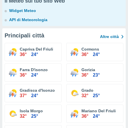
Il Meteo sul tuo sito Web
Widget Meteo
API di Meteorologia
Principali città
Altre città
Capriva Del Friuli
Cormons
36°
24°
36°
24°
Farra D'isonzo
Gorizia
36°
24°
36°
23°
Gradisca d'Isonzo
Grado
37°
24°
32°
25°
Isola Morgo
Mariano Del Friuli
32°
25°
36°
24°