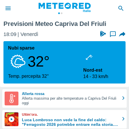
Previsioni Meteo Capriva Del Friuli
tiva
rivacy
18:09
Venerdì
...
ti di
net
Nubi sparse
net)
32°
i
 da
nisti per
Nord-est
 che le
Temp. percepita 32°
14
33 km/h
ioni
iano di
È
Allerta rossa
Allerta massima per alte temperature a Capriva Del Friuli
 a
oggi
ito Web
do le
Ultim'ora.
opzioni:
Luca Lombroso non vede la fine del caldo:
"Ferragosto 2026 potrebbe entrare nella storia.
 i